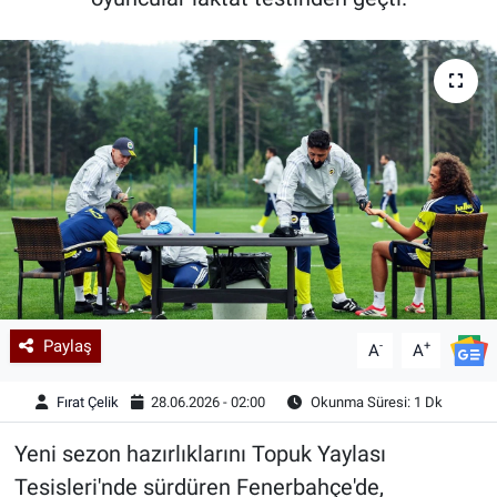
Kadın & Aile
Kültür & Sanat
Sağlık
Siyaset
Teknoloji
Yazarlar
Paylaş
-
+
A
A
Astroloji-Rüya
Fırat Çelik
28.06.2026 - 02:00
Okunma Süresi: 1 Dk
Yeni sezon hazırlıklarını Topuk Yaylası
Tesisleri'nde sürdüren Fenerbahçe'de,