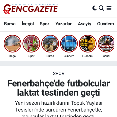
Bursa
Nöbetçi Eczaneler
Bursa
İnegöl
Spor
Yazarlar
Asayiş
Gündem
İnegöl
Hava Durumu
3.SAYFA
Trafik Durumu
İnegöl
Spor
Bursa
Gündem
Ekonomi
Genel
Spor
Süper Lig Puan Durumu ve Fikstür
Eğitim
Tüm Manşetler
SPOR
Fenerbahçe'de futbolcular
Ekonomi
Son Dakika Haberleri
laktat testinden geçti
Güncel
Haber Arşivi
Yeni sezon hazırlıklarını Topuk Yaylası
Tesisleri'nde sürdüren Fenerbahçe'de,
İnanç
oyuncular laktat testinden geçti.