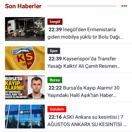
Son Haberler
İnegöl
22:39
İnegöl'den Ermenistan'a
giden mobilya yüklü tır Bolu Dağı
Tüneli'nde alev aldı
Spor
22:39
Kayserispor’da Transfer
Yasağı Kalktı! Ali Çamlı Resmen
Duyurdu
Bursa
22:22
Bursa’da Kayıp Alarmı! 30
Yaşındaki Halil Aşık’tan Haber
Alınamıyor
Gündem
22:16
ASKİ Ankara su kesintisi | 7
AĞUSTOS ANKARA SU KESİNTİSİ |
Ankara Yenimahalle su kesintisi