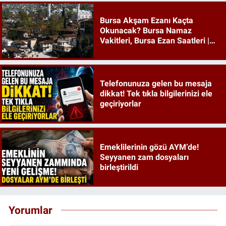
Bursa Akşam Ezanı Kaçta
Okunacak? Bursa Namaz
Vakitleri, Bursa Ezan Saatleri |
09 Ağustos 2026 Pazar
Telefonunuza gelen bu mesaja
dikkat! Tek tıkla bilgilerinizi ele
geçiriyorlar
Emeklilerinin gözü AYM’de!
Seyyanen zam dosyaları
birleştirildi
Yorumlar