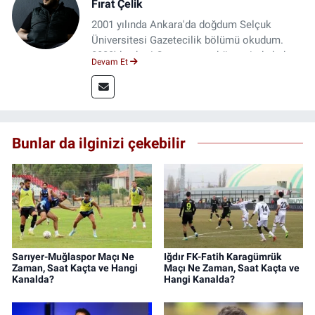
Fırat Çelik
2001 yılında Ankara'da doğdum Selçuk
Üniversitesi Gazetecilik bölümü okudum.
2023'den beri Genç gazete bünyesinde haber
Devam Et
editörlüğü yapmaktayım.
Bunlar da ilginizi çekebilir
Sarıyer-Muğlaspor Maçı Ne
Iğdır FK-Fatih Karagümrük
Zaman, Saat Kaçta ve Hangi
Maçı Ne Zaman, Saat Kaçta ve
Kanalda?
Hangi Kanalda?