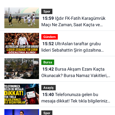
Spor
15:59
Iğdır FK-Fatih Karagümrük
Maçı Ne Zaman, Saat Kaçta ve
Hangi Kanalda?
Gündem
15:52
UltrAslan taraftar grubu
lideri Sebahattin Şirin gözaltına
alındı | Sebahattin Şirin kimdir?
Bursa
15:42
Bursa Akşam Ezanı Kaçta
Okunacak? Bursa Namaz Vakitleri,
Bursa Ezan Saatleri | 09 Ağustos
Asayiş
2026 Pazar
15:40
Telefonunuza gelen bu
mesaja dikkat! Tek tıkla bilgilerinizi
ele geçiriyorlar
Spor