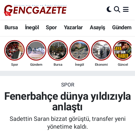
Bursa
Nöbetçi Eczaneler
Bursa
İnegöl
Spor
Yazarlar
Asayiş
Gündem
İnegöl
Hava Durumu
3.SAYFA
Trafik Durumu
Spor
Gündem
Bursa
İnegöl
Ekonomi
Güncel
Spor
Süper Lig Puan Durumu ve Fikstür
Eğitim
Tüm Manşetler
SPOR
Fenerbahçe dünya yıldızıyla
Ekonomi
Son Dakika Haberleri
anlaştı
Güncel
Haber Arşivi
Sadettin Saran bizzat görüştü, transfer yeni
yönetime kaldı.
İnanç