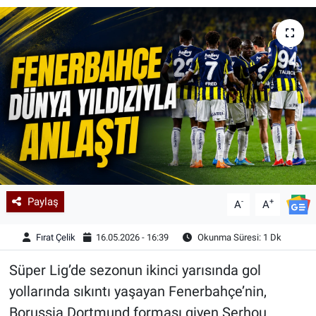
Kadın & Aile
Kültür & Sanat
Sağlık
Siyaset
Teknoloji
Paylaş
-
+
Yazarlar
A
A
Fırat Çelik
16.05.2026 - 16:39
Okunma Süresi: 1 Dk
Astroloji-Rüya
Süper Lig’de sezonun ikinci yarısında gol
yollarında sıkıntı yaşayan Fenerbahçe’nin,
Borussia Dortmund forması giyen Serhou