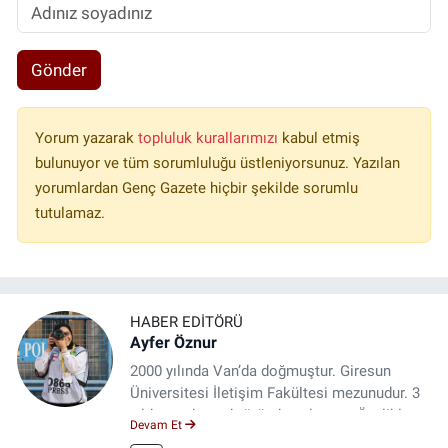
Gönder
Yorum yazarak
topluluk kurallarımızı
kabul etmiş
bulunuyor ve tüm sorumluluğu üstleniyorsunuz. Yazılan
yorumlardan Genç Gazete hiçbir şekilde sorumlu
tutulamaz.
HABER EDITÖRÜ
Ayfer Öznur
2000 yılında Van’da doğmuştur. Giresun
Üniversitesi İletişim Fakültesi mezunudur. 3
yıldır medya sektöründe çalışıyor. Özelikle
Devam Et
kitap ve film konusunda uzmanlaşmıştır.