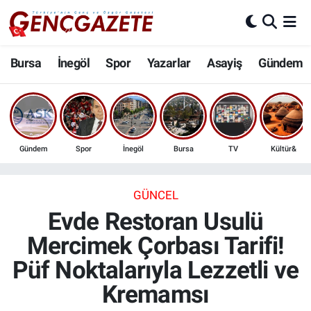
Bursa
Nöbetçi Eczaneler
Bursa
İnegöl
Spor
Yazarlar
Asayiş
Gündem
İnegöl
Hava Durumu
3.SAYFA
Trafik Durumu
Gündem
Spor
İnegöl
Bursa
TV
Kültür&
Spor
Süper Lig Puan Durumu ve Fikstür
Eğitim
Tüm Manşetler
GÜNCEL
Evde Restoran Usulü
Ekonomi
Son Dakika Haberleri
Mercimek Çorbası Tarifi!
Püf Noktalarıyla Lezzetli ve
Güncel
Haber Arşivi
Kremamsı
İnanç