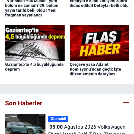
“Var Mısın Yok Musun” yeni
Emniyet’e 6 bin 250 yeni kadro
bölüm ne zaman? 29. bölüm
ihdas edildi! Detaylar belli oldu
yayın tarihi belli oldu | Yeni
fragman yayınlandı
Gaziantep'te 4,5 büyüklüğünde
Çerçeve yasa Adalet
deprem
Komisyonu’ndan geçti: İşte
düzenlemenin detayları
Son Haberler
Otomobil
05:00
Ağustos 2026 Volkswagen