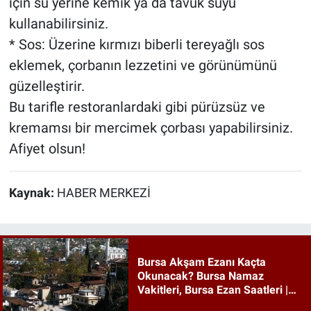
için su yerine kemik ya da tavuk suyu
kullanabilirsiniz.
* Sos: Üzerine kırmızı biberli tereyağlı sos
eklemek, çorbanın lezzetini ve görünümünü
güzelleştirir.
Bu tarifle restoranlardaki gibi pürüzsüz ve
kremamsı bir mercimek çorbası yapabilirsiniz.
Afiyet olsun!
Kaynak:
HABER MERKEZİ
Bursa Akşam Ezanı Kaçta
Okunacak? Bursa Namaz
Vakitleri, Bursa Ezan Saatleri |
09 Ağustos 2026 Pazar