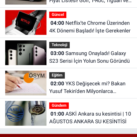
Fiyat Listesi! Golf, T-Roc, Tiguan ve
Passat Fiyatları
Güncel
04:00
Netflix'te Chrome Üzerinden
4K Dönemi Başladı! İşte Gerekenler
Teknoloji
03:00
Samsung Onayladı! Galaxy
S23 Serisi İçin Yolun Sonu Göründü
Eğitim
02:00
YKS Değişecek mi? Bakan
Yusuf Tekin’den Milyonlarca
Öğrenciyi İlgilendiren Açıklama
Gündem
01:00
ASKİ Ankara su kesintisi | 10
AĞUSTOS ANKARA SU KESİNTİSİ