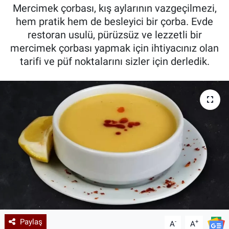
Mercimek çorbası, kış aylarının vazgeçilmezi,
Kadın & Aile
hem pratik hem de besleyici bir çorba. Evde
restoran usulü, pürüzsüz ve lezzetli bir
Kültür & Sanat
mercimek çorbası yapmak için ihtiyacınız olan
tarifi ve püf noktalarını sizler için derledik.
Sağlık
Siyaset
Teknoloji
Yazarlar
Astroloji-Rüya
Paylaş
-
+
A
A