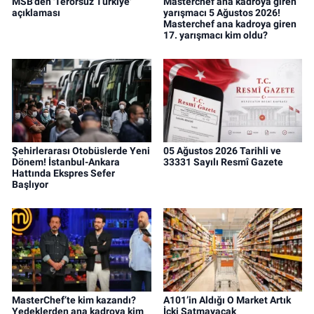
MSB'den 'Terörsüz Türkiye'
Masterchef ana kadroya giren
açıklaması
yarışmacı 5 Ağustos 2026!
Masterchef ana kadroya giren
17. yarışmacı kim oldu?
Şehirlerarası Otobüslerde Yeni
05 Ağustos 2026 Tarihli ve
Dönem! İstanbul-Ankara
33331 Sayılı Resmî Gazete
Hattında Ekspres Sefer
Başlıyor
MasterChef’te kim kazandı?
A101’in Aldığı O Market Artık
Yedeklerden ana kadroya kim
İçki Satmayacak