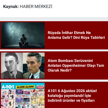
Kaynak:
HABER MERKEZİ
Rüyada İntihar Etmek Ne
Anlama Gelir? Dini Rüya Tabirleri
Atom Bombası Serüvenini
Anlatan Oppenheimer Olayı Tam
Olarak Nedir?
A101 6 Ağustos 2026 aktüel
kataloğu yayımlandı! İşte
indirimli ürünler ve fiyatları