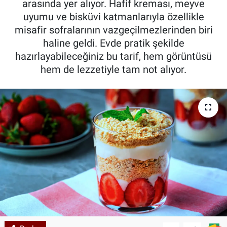
arasında yer alıyor. Hafif kreması, meyve
uyumu ve bisküvi katmanlarıyla özellikle
Kadın & Aile
misafir sofralarının vazgeçilmezlerinden biri
haline geldi. Evde pratik şekilde
Kültür & Sanat
hazırlayabileceğiniz bu tarif, hem görüntüsü
hem de lezzetiyle tam not alıyor.
Sağlık
Siyaset
Teknoloji
Yazarlar
Astroloji-Rüya