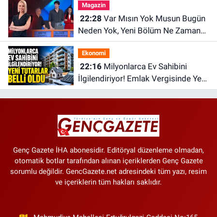
Magazin
22:28
Var Mısın Yok Musun Bugün
Neden Yok, Yeni Bölüm Ne Zaman?
6 Ağustos ATV Yayın Akışı
Ekonomi
22:16
Milyonlarca Ev Sahibini
İlgilendiriyor! Emlak Vergisinde Yeni
Tutarlar Belli Oldu
Genç Gazete İHA abonesidir. Editöryal düzenleme olmadan,
otomatik botlar tarafından alınan içeriklerden Genç Gazete
sorumlu değildir. GencGazete.net adresindeki tüm yazı, resim
ve içeriklerin tüm hakları saklıdır.