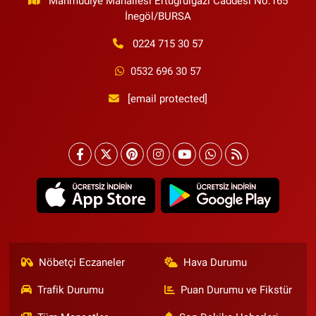
Mahmudiye Mahallesi Ertuğrulgazi Caddesi No:165
İnegöl/BURSA
0224 715 30 57
0532 696 30 57
[email protected]
Nöbetçi Eczaneler
Hava Durumu
Trafik Durumu
Puan Durumu ve Fikstür