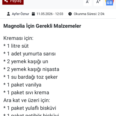
Paylaş
-
+
A
A
Ayfer Öznur
11.05.2026 - 12:03
Okunma Süresi: 2 Dk
Magnolia İçin Gerekli Malzemeler
Kreması için:
* 1 litre süt
* 1 adet yumurta sarısı
* 2 yemek kaşığı un
* 2 yemek kaşığı nişasta
* 1 su bardağı toz şeker
* 1 paket vanilya
* 1 paket sıvı krema
Ara kat ve üzeri için:
* 1 paket yulaflı bisküvi
* 1 paket petibör bisküvi