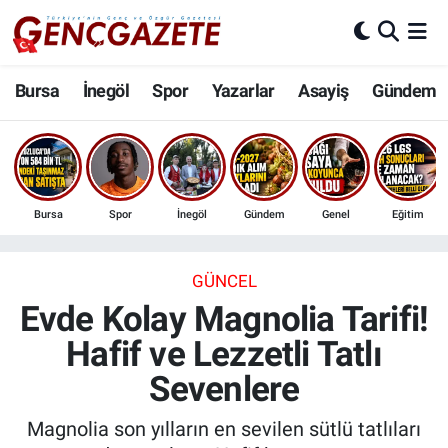
Bursa
Nöbetçi Eczaneler
Bursa
İnegöl
Spor
Yazarlar
Asayiş
Gündem
İnegöl
Hava Durumu
3.SAYFA
Trafik Durumu
Bursa
Spor
İnegöl
Gündem
Genel
Eğitim
Spor
Süper Lig Puan Durumu ve Fikstür
Eğitim
Tüm Manşetler
GÜNCEL
Evde Kolay Magnolia Tarifi!
Ekonomi
Son Dakika Haberleri
Hafif ve Lezzetli Tatlı
Sevenlere
Güncel
Haber Arşivi
Magnolia son yılların en sevilen sütlü tatlıları
İnanç