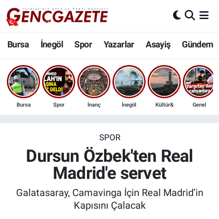
Bursa
Nöbetçi Eczaneler
Bursa
İnegöl
Spor
Yazarlar
Asayiş
Gündem
İnegöl
Hava Durumu
3.SAYFA
Trafik Durumu
Bursa
Spor
İnanç
İnegöl
Kültür&
Genel
Spor
Süper Lig Puan Durumu ve Fikstür
Eğitim
Tüm Manşetler
SPOR
Dursun Özbek'ten Real
Ekonomi
Son Dakika Haberleri
Madrid'e servet
Güncel
Haber Arşivi
Galatasaray, Camavinga İçin Real Madrid’in
Kapısını Çalacak
İnanç