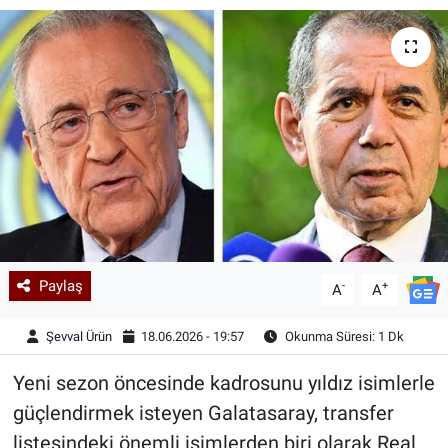
Kadın & Aile
Kültür & Sanat
Sağlık
Siyaset
Teknoloji
Paylaş
-
+
Yazarlar
A
A
Şevval Ürün
18.06.2026 - 19:57
Okunma Süresi: 1 Dk
Astroloji-Rüya
Yeni sezon öncesinde kadrosunu yıldız isimlerle
güçlendirmek isteyen Galatasaray, transfer
listesindeki önemli isimlerden biri olarak Real