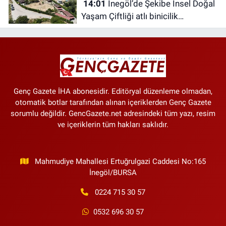
14:01
İnegöl’de Şekibe İnsel Doğal
Yaşam Çiftliği atlı binicilik
merkezine dönüşüyor
Genç Gazete İHA abonesidir. Editöryal düzenleme olmadan,
otomatik botlar tarafından alınan içeriklerden Genç Gazete
sorumlu değildir. GencGazete.net adresindeki tüm yazı, resim
ve içeriklerin tüm hakları saklıdır.
Mahmudiye Mahallesi Ertuğrulgazi Caddesi No:165
İnegöl/BURSA
0224 715 30 57
0532 696 30 57