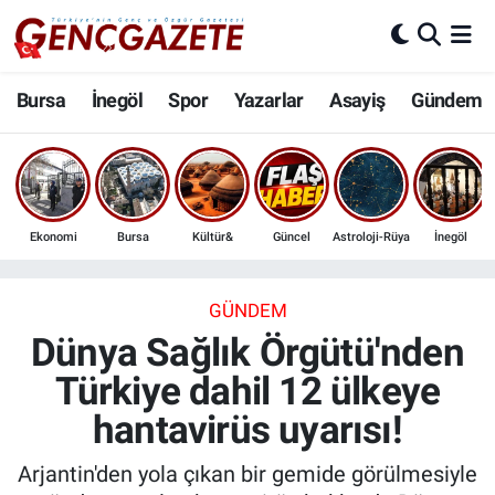
Bursa
Nöbetçi Eczaneler
Bursa
İnegöl
Spor
Yazarlar
Asayiş
Gündem
İnegöl
Hava Durumu
3.SAYFA
Trafik Durumu
Ekonomi
Bursa
Kültür&
Güncel
Astroloji-Rüya
İnegöl
Spor
Süper Lig Puan Durumu ve Fikstür
Eğitim
Tüm Manşetler
GÜNDEM
Dünya Sağlık Örgütü'nden
Ekonomi
Son Dakika Haberleri
Türkiye dahil 12 ülkeye
hantavirüs uyarısı!
Güncel
Haber Arşivi
Arjantin'den yola çıkan bir gemide görülmesiyle
İnanç