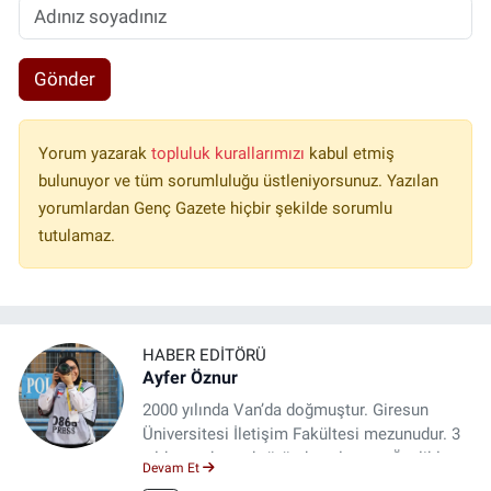
Gönder
Yorum yazarak
topluluk kurallarımızı
kabul etmiş
bulunuyor ve tüm sorumluluğu üstleniyorsunuz. Yazılan
yorumlardan Genç Gazete hiçbir şekilde sorumlu
tutulamaz.
HABER EDITÖRÜ
Ayfer Öznur
2000 yılında Van’da doğmuştur. Giresun
Üniversitesi İletişim Fakültesi mezunudur. 3
yıldır medya sektöründe çalışıyor. Özelikle
Devam Et
kitap ve film konusunda uzmanlaşmıştır.