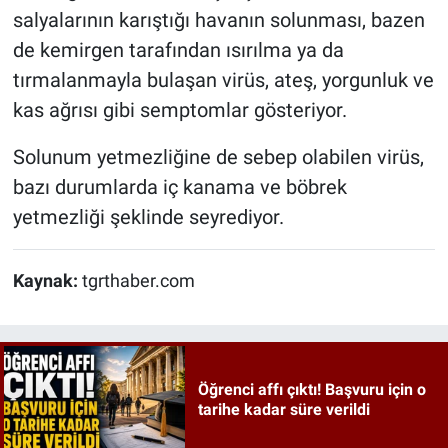
salyalarının karıştığı havanın solunması, bazen
de kemirgen tarafından ısırılma ya da
tırmalanmayla bulaşan virüs, ateş, yorgunluk ve
kas ağrısı gibi semptomlar gösteriyor.
Solunum yetmezliğine de sebep olabilen virüs,
bazı durumlarda iç kanama ve böbrek
yetmezliği şeklinde seyrediyor.
Kaynak:
tgrthaber.com
Öğrenci affı çıktı! Başvuru için o
tarihe kadar süre verildi