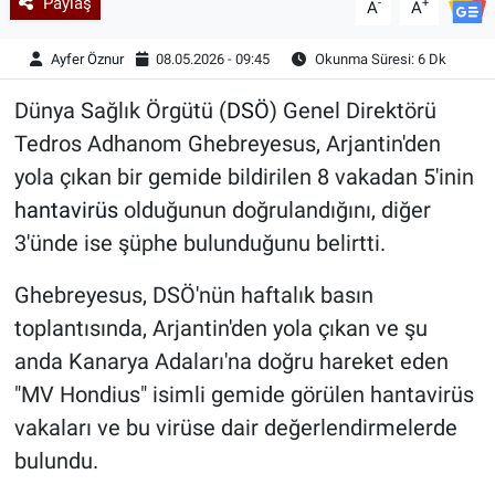
Paylaş
-
+
A
A
Ayfer Öznur
08.05.2026 - 09:45
Okunma Süresi: 6 Dk
Dünya Sağlık Örgütü (
DSÖ
) Genel Direktörü
Tedros Adhanom Ghebreyesus, Arjantin'den
yola çıkan bir gemide bildirilen 8 vakadan 5'inin
hantavirüs
olduğunun doğrulandığını, diğer
3'ünde ise şüphe bulunduğunu belirtti.
Ghebreyesus, DSÖ'nün haftalık basın
toplantısında, Arjantin'den yola çıkan ve şu
anda Kanarya Adaları'na doğru hareket eden
"MV Hondius" isimli gemide görülen hantavirüs
vakaları ve bu virüse dair değerlendirmelerde
bulundu.