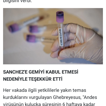
bilgisini verdi.
SANCHEZ'E GEMİYİ KABUL ETMESİ
NEDENİYLE TEŞEKKÜR ETTİ
Her vakada ilgili yetkililerle yakın temas
kurduklarını vurgulayan Ghebreyesus, "Andes
virüsünün kuluçka süresinin 6 haftaya kadar