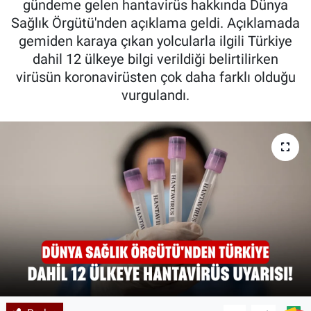
gündeme gelen hantavirüs hakkında Dünya
Sağlık Örgütü'nden açıklama geldi. Açıklamada
Kadın & Aile
gemiden karaya çıkan yolcularla ilgili Türkiye
dahil 12 ülkeye bilgi verildiği belirtilirken
Kültür & Sanat
virüsün koronavirüsten çok daha farklı olduğu
vurgulandı.
Sağlık
Siyaset
Teknoloji
Yazarlar
Astroloji-Rüya