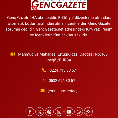
Genç Gazete İHA abonesidir. Editöryal düzenleme olmadan,
otomatik botlar tarafından alınan içeriklerden Genç Gazete
sorumlu değildir. GencGazete.net adresindeki tüm yazı, resim
ve içeriklerin tüm hakları saklıdır.
Mahmudiye Mahallesi Ertuğrulgazi Caddesi No:165
İnegöl/BURSA
0224 715 30 57
0532 696 30 57
[email protected]