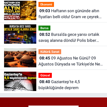
Ekonomi
09:03
Haftanın son gününde altın
fiyatları belli oldu! Gram ve çeyrek
altın kaç TL?
Bursa
08:52
Bursa’da gece yarısı ortalık
savaş alanına döndü! Polis biber
gazıyla müdahale etti
Kültür& Sanat
08:45
09 Ağustos Ne Günü? 09
Ağustos Dünyada ve Türkiye’de Ne
Günü? 09 Ağustos Ne Burcu?
Güncel
08:40
Gaziantep'te 4,5
büyüklüğünde deprem