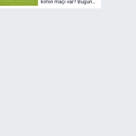
kimin maçı var? Bugün
maç var mı? Bugün
hangi maçlar var?