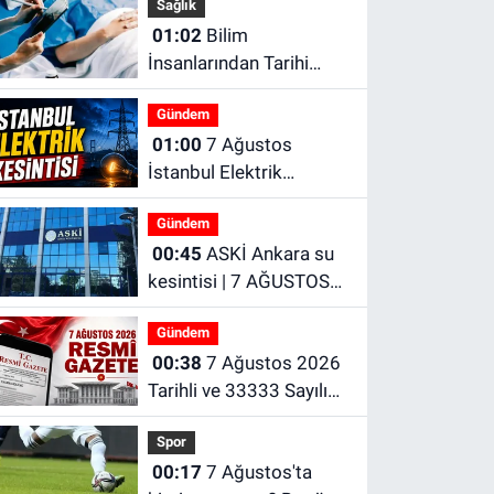
Sağlık
01:02
Bilim
İnsanlarından Tarihi
Buluş! Kanseri Yenecek
Gündem
Yöntem Bulundu
01:00
7 Ağustos
İstanbul Elektrik
Kesintisi | Ayedaş
Gündem
İstanbul elektrik
00:45
ASKİ Ankara su
kesintisi | Bedaş
kesintisi | 7 AĞUSTOS
İstanbul elektrik
ANKARA SU KESİNTİSİ
kesintisi
Gündem
00:38
7 Ağustos 2026
Tarihli ve 33333 Sayılı
Resmî Gazete
Spor
00:17
7 Ağustos'ta