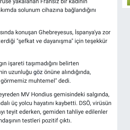
virüse yakalanan Fransız bir kadının
akımda solunum cihazına bağlandığını
ısında konuşan Ghebreyesus, İspanya'ya zor
rdiği "şefkat ve dayanışma" için teşekkür
n işareti taşımadığını belirten
inin uzunluğu
göz
önüne alındığında,
r görmemiz muhtemel" dedi.
 seyreden MV Hondius gemisindeki salgında,
dalı üç yolcu hayatını kaybetti. DSÖ, virüsün
ı teyit ederken, gemiden tahliye edilenler
daşının testleri pozitif çıktı.