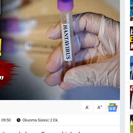
-
+
A
A
- 09:50
Okunma Süresi: 2 Dk