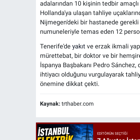
adalarından 10 kişinin tedbir amaçlı İ
Hollanda'ya ulaşan tahliye uçaklarınd
Nijmegen'deki bir hastanede gerekl
numuneleriyle temas eden 12 personel
Tenerife'de
yakıt
ve erzak ikmali yap
mürettebat, bir doktor ve bir hemşir
İspanya Başbakanı Pedro Sánchez, d
ihtiyacı olduğunu vurgulayarak tahli
önemine dikkat çekti.
Kaynak:
trthaber.com
EDITÖRÜN SEÇTIĞI