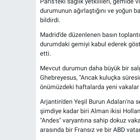
Paris'teki sağlık yetkilileri, gemide 
durumunun ağırlaştığını ve yoğun b
bildirdi.
Madrid'de düzenlenen basın toplant
durumdaki gemiyi kabul ederek göste
etti.
Mevcut durumun daha büyük bir salgı
Ghebreyesus, "Ancak kuluçka süres
önümüzdeki haftalarda yeni vakala
Arjantin'den Yeşil Burun Adaları'na
şimdiye kadar biri Alman ikisi Hollan
"Andes" varyantına sahip dokuz vakay
arasında bir Fransız ve bir
ABD
vatan