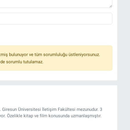
tmiş bulunuyor ve tüm sorumluluğu üstleniyorsunuz.
lde sorumlu tutulamaz.
 Giresun Üniversitesi İletişim Fakültesi mezunudur. 3
yor. Özelikle kitap ve film konusunda uzmanlaşmıştır.