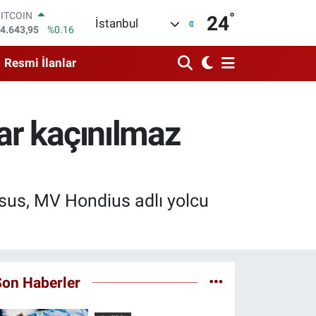
°
DOLAR
24
İstanbul
7,6704
%0
EURO
5,0406
%-0.08
Resmi İlanlar
STERLİN
4,2143
%0
GRAM ALTIN
500.87
%0.12
ar kaçınılmaz
BİST100
3.799
%70
BITCOIN
4.643,95
%0.16
us, MV Hondius adlı yolcu
Son Haberler