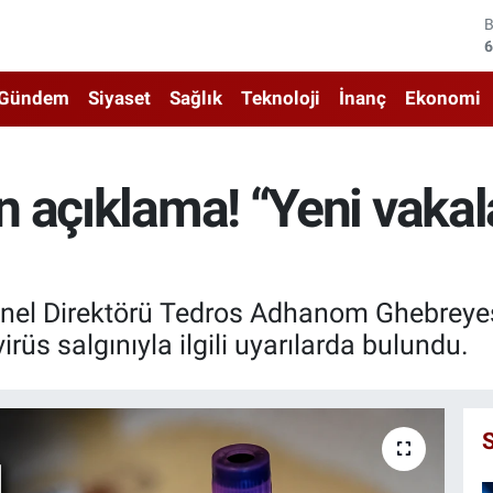
4
5
Gündem
Siyaset
Sağlık
Teknoloji
İnanç
Ekonomi
6
6
 açıklama! “Yeni vakal
1
6
nel Direktörü Tedros Adhanom Ghebreyes
üs salgınıyla ilgili uyarılarda bulundu.