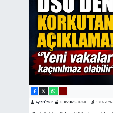
Kadın & Aile
Kültür & Sanat
Sağlık
Siyaset
Teknoloji
Yazarlar
Astroloji-Rüya
Ayfer Öznur
13.05.2026 - 09:50
13.05.2026 