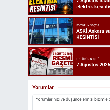
7 Ağustos İstan
elektrik kesinti
EDITÖRÜN SEÇTIĞI
ASKİ Ankara s
KESİNTİSİ
EDITÖRÜN SEÇTIĞI
7 Ağustos 2026 
Yorumlar