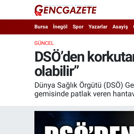
Bursa
Nöbetçi Eczaneler
Bursa
İnegöl
Spor
Yazarlar
Asayiş
İnegöl
Hava Durumu
GÜNCEL
DSÖ’den korkutan
3.SAYFA
Trafik Durumu
olabilir”
Spor
Süper Lig Puan Durumu ve Fikstür
Eğitim
Tüm Manşetler
Dünya Sağlık Örgütü (DSÖ) Ge
gemisinde patlak veren hantavir
Ekonomi
Son Dakika Haberleri
Güncel
Haber Arşivi
İnanç