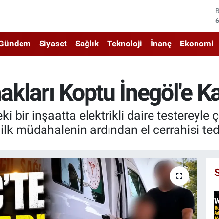
4
5
Gündem
Siyaset
Sağlık
Teknoloji
İnanç
Ekonomi
6
6
ları Koptu İnegöl'e Kal
1
 bir inşaatta elektrikli daire testereyle 
6
ilk müdahalenin ardından el cerrahisi teda