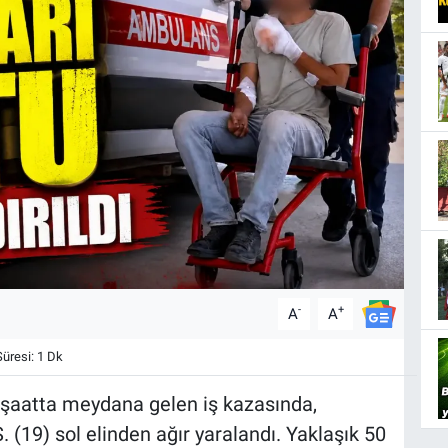
-
+
A
A
resi: 1 Dk
nşaatta meydana gelen iş kazasında,
S. (19) sol elinden ağır yaralandı. Yaklaşık 50