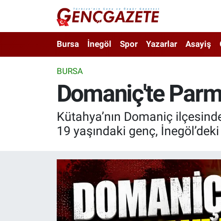
Bursa
Nöbetçi Eczaneler
Bursa
İnegöl
Spor
Yazarlar
Asayiş
İnegöl
Hava Durumu
BURSA
Domaniç'te Parmak
3.SAYFA
Trafik Durumu
Spor
Süper Lig Puan Durumu ve Fikstür
Kütahya’nın Domaniç ilçesindeki
19 yaşındaki genç, İnegöl’deki 
Eğitim
Tüm Manşetler
Ekonomi
Son Dakika Haberleri
Güncel
Haber Arşivi
İnanç