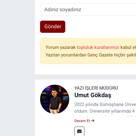
Gönder
Yorum yazarak
topluluk kurallarımızı
kabul e
Yazılan yorumlardan Genç Gazete hiçbir şeki
YAZI İŞLERI MÜDÜRÜ
Umut Gökdaş
2022 yılında Gümüşhane Üniver
oldum. Üniversite yıllarımda 
saha deneyimi kazandım. 2023 
Devam Et
ulaştırıyorum.