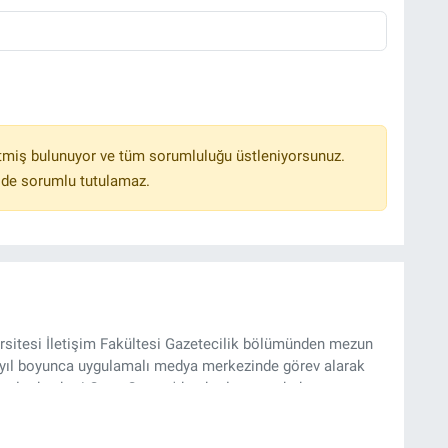
tmiş bulunuyor ve tüm sorumluluğu üstleniyorsunuz.
lde sorumlu tutulamaz.
sitesi İletişim Fakültesi Gazetecilik bölümünden mezun
4 yıl boyunca uygulamalı medya merkezinde görev alarak
yılından beri Genç Gazete'de okurlarımıza haber