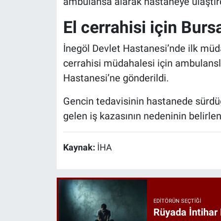
ambulansa alarak hastaneye ulaştırd
El cerrahisi için Burs
İnegöl Devlet Hastanesi’nde ilk müdah
cerrahisi müdahalesi için ambulansl
Hastanesi’ne gönderildi.
Gencin tedavisinin hastanede sürdüğü
gelen iş kazasının nedeninin belirle
Kaynak:
İHA
EDITÖRÜN SEÇTIĞI
Rüyada İntihar 