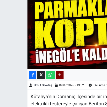
Kadın & Aile
Kültür & Sanat
Sağlık
Siyaset
Teknoloji
Yazarlar
Astroloji-Rüya
Umut Gökdaş
09.07.2026 - 13:52
Okunma Sü
Kütahya’nın Domaniç ilçesinde bir i
elektrikli testereyle çalışan Beritan 