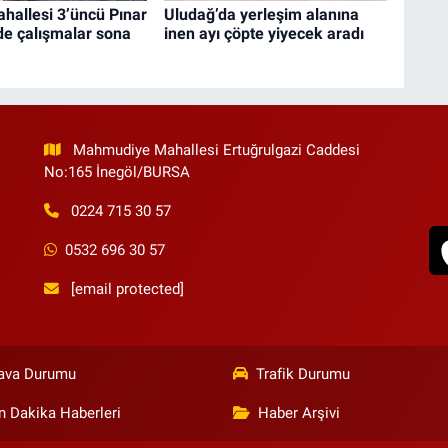
hallesi 3’üncü Pınar
Uludağ’da yerleşim alanına
de çalışmalar sona
inen ayı çöpte yiyecek aradı
Mahmudiye Mahallesi Ertuğrulgazi Caddesi
No:165 İnegöl/BURSA
0224 715 30 57
0532 696 30 57
[email protected]
ava Durumu
Trafik Durumu
n Dakika Haberleri
Haber Arşivi