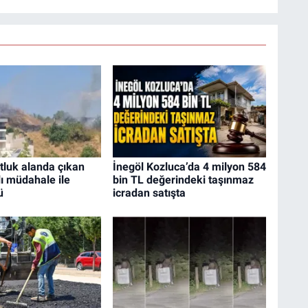
tluk alanda çıkan
İnegöl Kozluca’da 4 milyon 584
lı müdahale ile
bin TL değerindeki taşınmaz
ü
icradan satışta