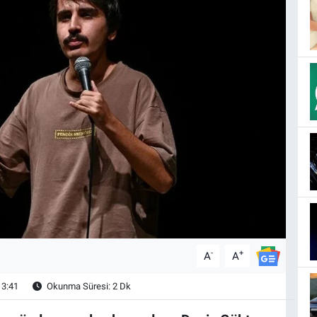
-
+
A
A
13:41
Okunma Süresi: 2 Dk