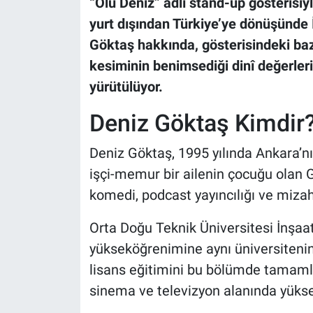
“Ölü Deniz” adlı stand-up gösteris
yurt dışından Türkiye’ye dönüşünde 
Göktaş hakkında, gösterisindeki bazı
kesiminin benimsediği dinî değerler
yürütülüyor.
Deniz Göktaş Kimdir
Deniz Göktaş, 1995 yılında Ankara’
işçi-memur bir ailenin çocuğu olan 
komedi, podcast yayıncılığı ve mizah 
Orta Doğu Teknik Üniversitesi İnşa
yükseköğrenimine aynı üniversiteni
lisans eğitimini bu bölümde tamaml
sinema ve televizyon alanında yüksek