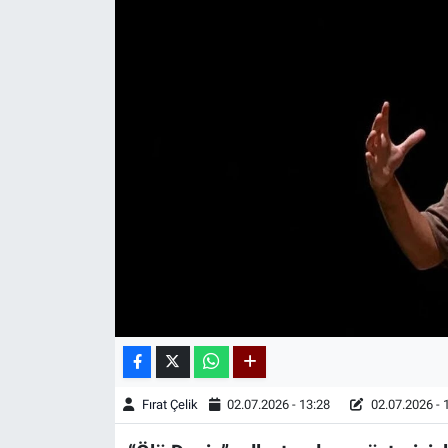
Kadın & Aile
Kültür & Sanat
Sağlık
Siyaset
Teknoloji
Yazarlar
Astroloji-Rüya
Fırat Çelik
02.07.2026 - 13:28
02.07.2026 - 