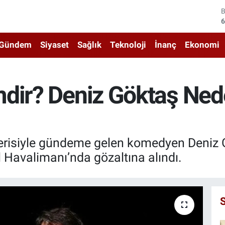
4
5
Gündem
Siyaset
Sağlık
Teknoloji
İnanç
Ekonomi
6
6
dir? Deniz Göktaş Ned
1
6
terisiyle gündeme gelen komedyen Deniz 
 Havalimanı’nda gözaltına alındı.