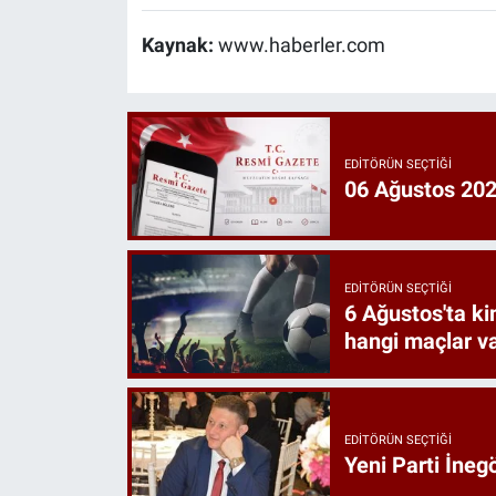
Kaynak:
www.haberler.com
EDITÖRÜN SEÇTIĞI
06 Ağustos 202
EDITÖRÜN SEÇTIĞI
6 Ağustos'ta k
hangi maçlar v
EDITÖRÜN SEÇTIĞI
Yeni Parti İne