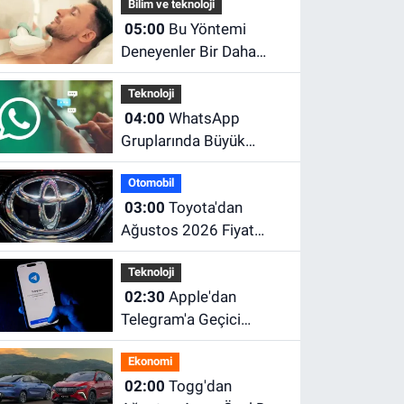
Bilim ve teknoloji
05:00
Bu Yöntemi
Deneyenler Bir Daha
Ağda ve Jilete
Teknoloji
Dönmüyor! Foto
04:00
WhatsApp
Epilasyon Hakkında
Gruplarında Büyük
Merak Edilenler
Değişiklik! Herkesin
Otomobil
Beklediği Özellik
03:00
Toyota'dan
Sonunda Geldi
Ağustos 2026 Fiyat
Güncellemesi! Corolla,
Teknoloji
C-HR, RAV4 ve Hilux'un
02:30
Apple'dan
Yeni Fiyatları Belli Oldu
Telegram'a Geçici
Engel! App Store'dan
Ekonomi
Kaldırıldı, Kısa Süre
02:00
Togg'dan
Sonra Geri Döndü