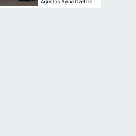
Ağustos Ayına Özel Dev
Kampanya! 1 Milyon TL
Faizsiz Kredi ve Şarj
İndirimi Fırsatı