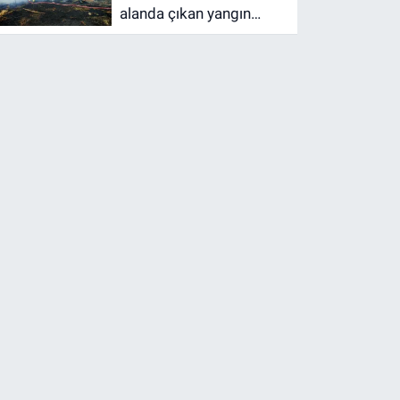
alanda çıkan yangın
barakaya sıçradı