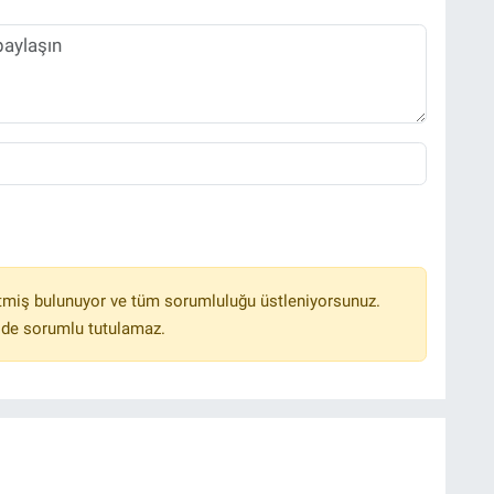
tmiş bulunuyor ve tüm sorumluluğu üstleniyorsunuz.
lde sorumlu tutulamaz.