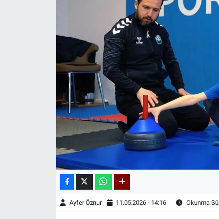
Kadın & Aile
Kültür & Sanat
Sağlık
Siyaset
Teknoloji
Yazarlar
Astroloji-Rüya
Ayfer Öznur
11.05.2026 - 14:16
Okunma Sür