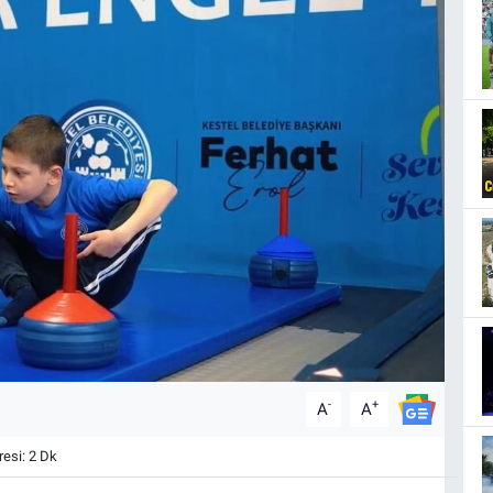
-
+
A
A
esi: 2 Dk