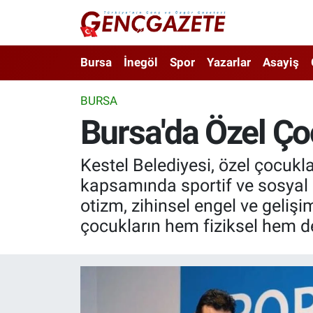
Bursa
Nöbetçi Eczaneler
Bursa
İnegöl
Spor
Yazarlar
Asayiş
İnegöl
Hava Durumu
BURSA
Bursa'da Özel Çoc
3.SAYFA
Trafik Durumu
Spor
Süper Lig Puan Durumu ve Fikstür
Kestel Belediyesi, özel çocukl
kapsamında sportif ve sosyal 
Eğitim
Tüm Manşetler
otizm, zihinsel engel ve gelişi
çocukların hem fiziksel hem de
Ekonomi
Son Dakika Haberleri
Güncel
Haber Arşivi
İnanç