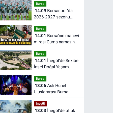
Bursa
14:09
Bursaspor’da
2026-2027 sezonu
forma numaraları belli
Bursa
oldu
14:01
Bursa'nın manevi
mirası Cuma namazında
doldu taştı
Bursa
14:01
İnegöl’de Şekibe
İnsel Doğal Yaşam
Çiftliği atlı binicilik
Bursa
merkezine dönüşüyor
13:06
Aslı Hünel
Uluslararası Bursa
Festivali’nde sahne aldı
İnegöl
13:03
İnegöl’de otluk