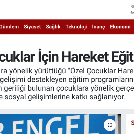
D
4
E
5
Gündem
Siyaset
Sağlık
Teknoloji
İnanç
Ekonomi
S
6
G
6
uklar İçin Hareket Eğit
B
1
B
ara yönelik yürüttüğü "Özel Çocuklar Hare
6
gelişimi destekleyen eğitim programları
m geriliği bulunan çocuklara yönelik gerçe
 sosyal gelişimlerine katkı sağlanıyor.