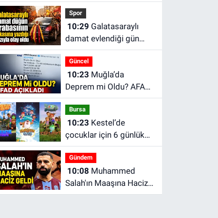
Gram Altın Ne Kadar?
Spor
İnegöl Kapalı Çarşı'da
10:29
Galatasaraylı
Altın Ne Kadar?
damat evlendiği gün
transfer istedi
Güncel
10:23
Muğla’da
Deprem mi Oldu? AFAD
Açıkladı
Bursa
10:23
Kestel’de
çocuklar için 6 günlük
sinema ve müzikal
Gündem
programı
10:08
Muhammed
Salah'ın Maaşına Haciz
Geldi