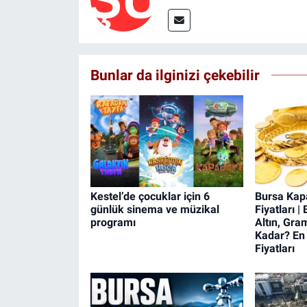
Bunlar da ilginizi çekebilir
Kestel’de çocuklar için 6
Bursa Kapa
günlük sinema ve müzikal
Fiyatları 
programı
Altın, Gra
Kadar? En 
Fiyatları