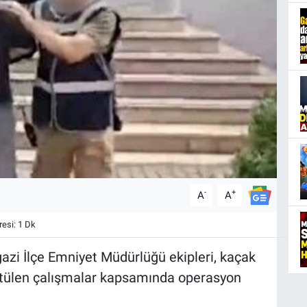
-
+
A
A
esi: 1 Dk
zi İlçe Emniyet Müdürlüğü ekipleri, kaçak
rütülen çalışmalar kapsamında operasyon