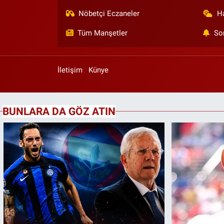
Nöbetçi Eczaneler
H
Tüm Manşetler
So
İletişim
Künye