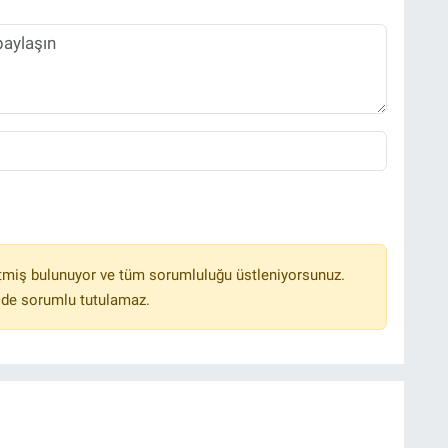
tmiş bulunuyor ve tüm sorumluluğu üstleniyorsunuz.
lde sorumlu tutulamaz.