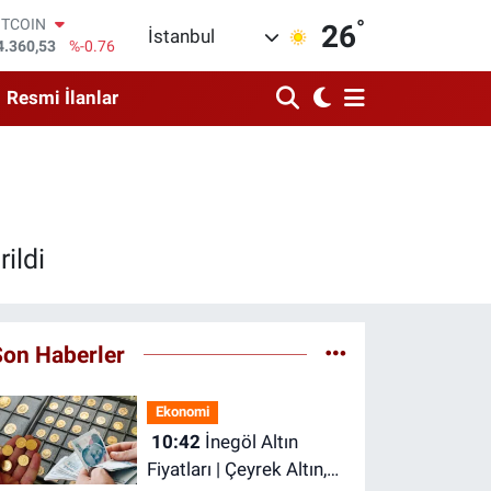
4.360,53
%-0.76
°
26
İstanbul
OLAR
7,7143
%0.16
URO
Resmi İlanlar
5,0317
%-0.02
TERLİN
4,2463
%0.07
RAM ALTIN
574.81
%1.44
İST100
3.799
%70
ildi
Son Haberler
Ekonomi
10:42
İnegöl Altın
Fiyatları | Çeyrek Altın,