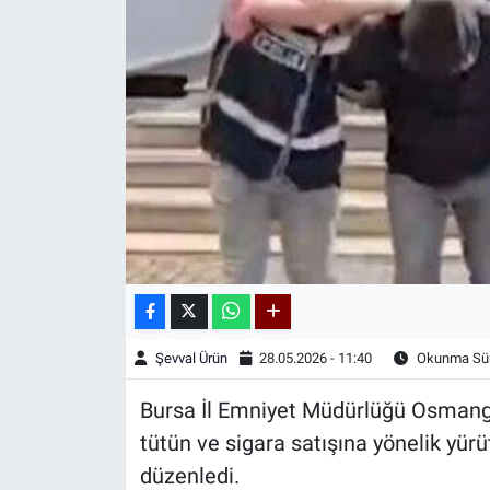
Kadın & Aile
Kültür & Sanat
Sağlık
Siyaset
Teknoloji
Yazarlar
Şevval Ürün
28.05.2026 - 11:40
Okunma Sür
Astroloji-Rüya
Bursa İl Emniyet Müdürlüğü Osmanga
tütün ve sigara satışına yönelik yü
düzenledi.