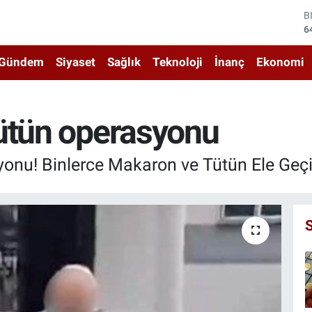
6
D
4
E
Gündem
Siyaset
Sağlık
Teknoloji
İnanç
Ekonomi
5
S
6
G
tütün operasyonu
6
B
1
nu! Binlerce Makaron ve Tütün Ele Geçir