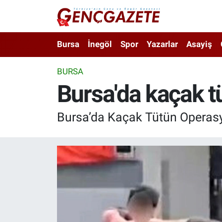
Bursa
Nöbetçi Eczaneler
Bursa
İnegöl
Spor
Yazarlar
Asayiş
İnegöl
Hava Durumu
BURSA
Bursa'da kaçak 
3.SAYFA
Trafik Durumu
Spor
Süper Lig Puan Durumu ve Fikstür
Bursa’da Kaçak Tütün Operasyo
Eğitim
Tüm Manşetler
Ekonomi
Son Dakika Haberleri
Güncel
Haber Arşivi
İnanç