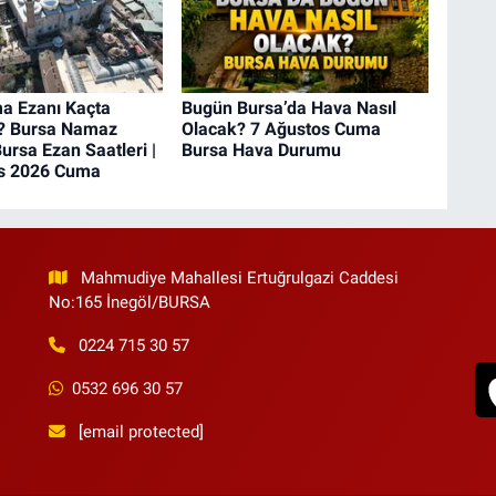
a Ezanı Kaçta
Bugün Bursa’da Hava Nasıl
? Bursa Namaz
Olacak? 7 Ağustos Cuma
Bursa Ezan Saatleri |
Bursa Hava Durumu
s 2026 Cuma
Mahmudiye Mahallesi Ertuğrulgazi Caddesi
No:165 İnegöl/BURSA
0224 715 30 57
0532 696 30 57
[email protected]