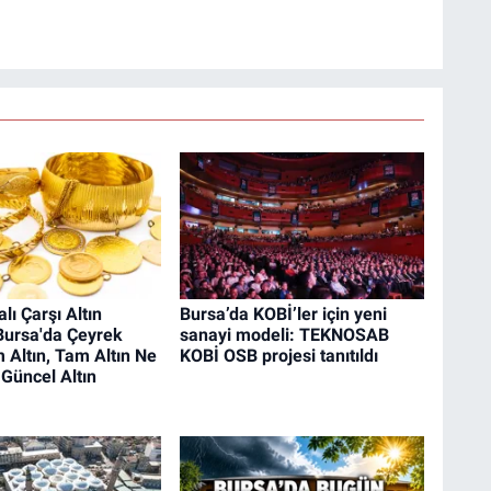
lı Çarşı Altın
Bursa’da KOBİ’ler için yeni
| Bursa'da Çeyrek
sanayi modeli: TEKNOSAB
m Altın, Tam Altın Ne
KOBİ OSB projesi tanıtıldı
Güncel Altın