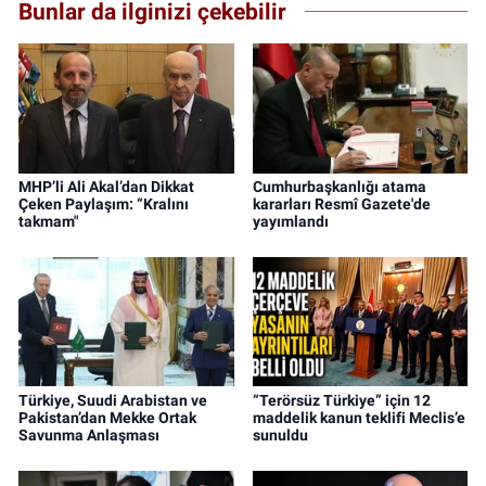
Bunlar da ilginizi çekebilir
MHP’li Ali Akal’dan Dikkat
Cumhurbaşkanlığı atama
Çeken Paylaşım: “Kralını
kararları Resmî Gazete'de
takmam"
yayımlandı
Türkiye, Suudi Arabistan ve
“Terörsüz Türkiye” için 12
Pakistan’dan Mekke Ortak
maddelik kanun teklifi Meclis’e
Savunma Anlaşması
sunuldu