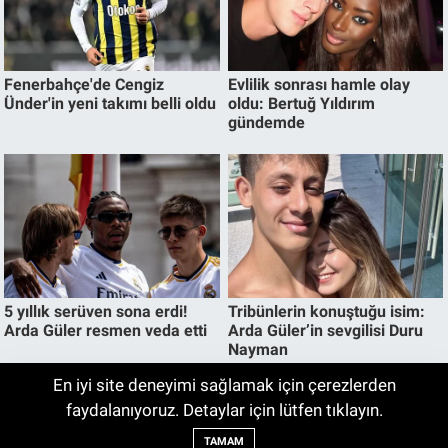
En iyi site deneyimi sağlamak için çerezlerden
İnegöl Nikah Salonu Projesinde Temel
faydalanıyoruz. Detaylar için lütfen tıklayın.
22:26
Atma Töreni Gerçekleştirildi
TAMAM