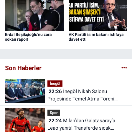
Erdal Beşikçioğlu'nu zora
AK Partili isim bakanı istifaya
sokan rapor!
davet etti
Son Haberler
İnegöl
22:26
İnegöl Nikah Salonu
Projesinde Temel Atma Töreni
Gerçekleştirildi
Spor
22:24
Milan’dan Galatasaray’a
Leao yanıtı! Transferde sıcak