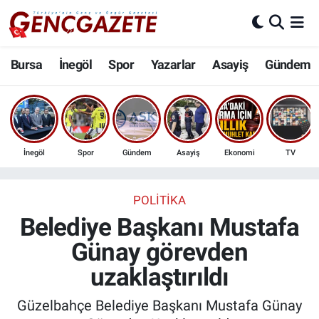
Bursa
Nöbetçi Eczaneler
Bursa
İnegöl
Spor
Yazarlar
Asayiş
Gündem
İnegöl
Hava Durumu
3.SAYFA
Trafik Durumu
İnegöl
Spor
Gündem
Asayiş
Ekonomi
TV
Spor
Süper Lig Puan Durumu ve Fikstür
Eğitim
Tüm Manşetler
POLITIKA
Belediye Başkanı Mustafa
Ekonomi
Son Dakika Haberleri
Günay görevden
uzaklaştırıldı
Güncel
Haber Arşivi
Güzelbahçe Belediye Başkanı Mustafa Günay
İnanç