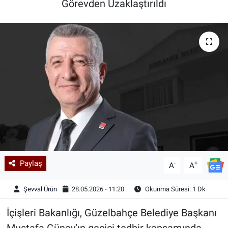
Görevden Uzaklaştırıldı
Kadın & Aile
Kültür & Sanat
Sağlık
Siyaset
Teknoloji
Yazarlar
Paylaş
-
+
A
A
Astroloji-Rüya
Şevval Ürün
28.05.2026 - 11:20
Okunma Süresi: 1 Dk
İçişleri Bakanlığı, Güzelbahçe Belediye Başkanı
Mustafa Günay’ın geçici tedbir kapsamında