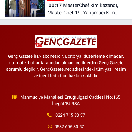
00:17
MasterChef kim kazandı,
MasterChef 19. Yarışmacı Kim
Oldu, 7 Ağustos’ta Ana Kadroya
Kim Girdi?
Genç Gazete İHA abonesidir. Editöryal düzenleme olmadan,
otomatik botlar tarafından alınan içeriklerden Genç Gazete
sorumlu değildir. GencGazete.net adresindeki tüm yazı, resim
ve içeriklerin tüm hakları saklıdır.
Mahmudiye Mahallesi Ertuğrulgazi Caddesi No:165
İnegöl/BURSA
0224 715 30 57
0532 696 30 57