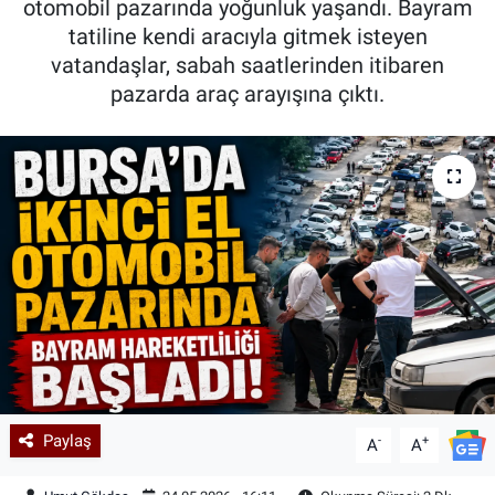
otomobil pazarında yoğunluk yaşandı. Bayram
tatiline kendi aracıyla gitmek isteyen
Kadın & Aile
vatandaşlar, sabah saatlerinden itibaren
pazarda araç arayışına çıktı.
Kültür & Sanat
Sağlık
Siyaset
Teknoloji
Yazarlar
Astroloji-Rüya
Paylaş
-
+
A
A