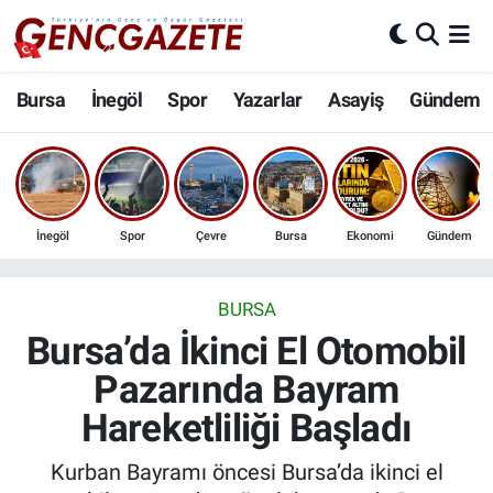
Bursa
Nöbetçi Eczaneler
Bursa
İnegöl
Spor
Yazarlar
Asayiş
Gündem
İnegöl
Hava Durumu
3.SAYFA
Trafik Durumu
İnegöl
Spor
Çevre
Bursa
Ekonomi
Gündem
Spor
Süper Lig Puan Durumu ve Fikstür
Eğitim
Tüm Manşetler
BURSA
Bursa’da İkinci El Otomobil
Ekonomi
Son Dakika Haberleri
Pazarında Bayram
Hareketliliği Başladı
Güncel
Haber Arşivi
Kurban Bayramı öncesi Bursa’da ikinci el
İnanç