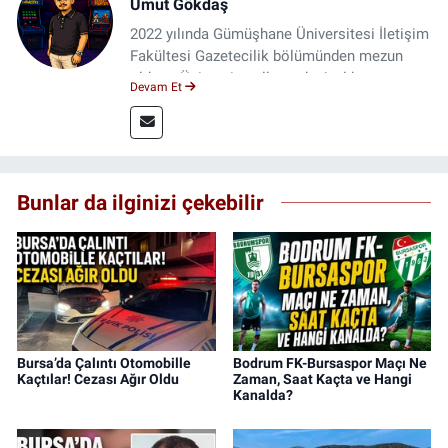
Umut Gökdaş
2022 yılında Gümüşhane Üniversitesi İletişim
Fakültesi Gazetecilik bölümünden mezun
oldum. Üniversite yıllarımda 4 yıl boyunca
Devam Et
uygulamalı medya merkezinde görev alarak
saha deneyimi kazandım. 2023 yılından beri
Genç Gazete'de okurlarımıza haber
ulaştırıyorum.
Bunlar da ilginizi çekebilir
Bursa’da Çalıntı Otomobille
Bodrum FK-Bursaspor Maçı Ne
Kaçtılar! Cezası Ağır Oldu
Zaman, Saat Kaçta ve Hangi
Kanalda?