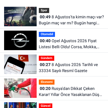
Spor
00:49
8 Ağustos'ta kimin maçı var?
Bugün maç var mı? Bugün hangi
maçlar var?
Otomobil
00:40
Opel Ağustos 2026 Fiyat
Listesi Belli Oldu! Corsa, Mokka,
Frontera ve Grandland Güncel
Gündem
Fiyatları
00:27
8 Ağustos 2026 Tarihli ve
33334 Sayılı Resmî Gazete
Ekonomi
00:20
Rusya'dan Dikkat Çeken
Karar! Yıllar Önce Yasaklanan Düşük
Standartlı Benzin Yeniden Satılacak
Güncel