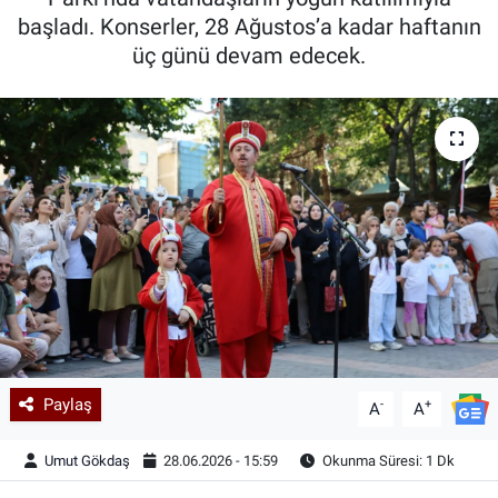
başladı. Konserler, 28 Ağustos’a kadar haftanın
Kadın & Aile
üç günü devam edecek.
Kültür & Sanat
Sağlık
Siyaset
Teknoloji
Yazarlar
Astroloji-Rüya
Paylaş
-
+
A
A
Umut Gökdaş
28.06.2026 - 15:59
Okunma Süresi: 1 Dk