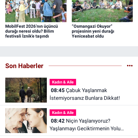
MobilFest 2026’nın üçüncü
“Osmangazi Okuyor”
durağı neresi oldu? Bilim
projesinin yeni durağı
festivali İznik’e taşındı
Yeniceabat oldu
Son Haberler
Kadın & Aile
08:45
Çabuk Yaşlanmak
İstemiyorsanız Bunlara Dikkat!
Kadın & Aile
08:42
Niçin Yaşlanıyoruz?
Yaşlanmayı Geciktirmenin Yolu
Nedir? Uzun Yaşamın Sırları