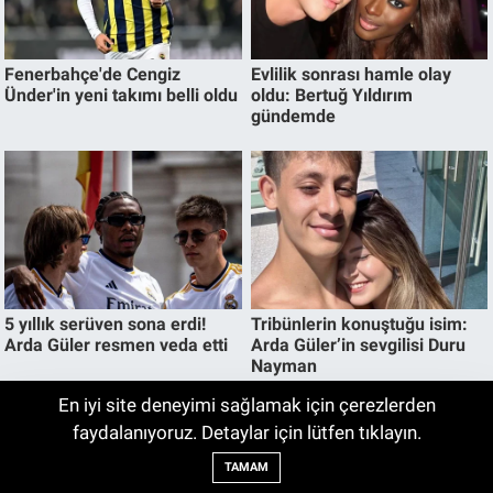
En iyi site deneyimi sağlamak için çerezlerden
Çabuk Yaşlanmak İstemiyorsanız Bunlara
faydalanıyoruz. Detaylar için lütfen tıklayın.
08:45
Dikkat!
TAMAM