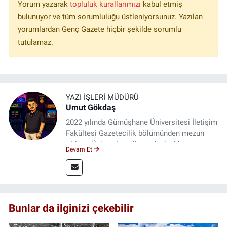
Yorum yazarak
topluluk kurallarımızı
kabul etmiş
bulunuyor ve tüm sorumluluğu üstleniyorsunuz. Yazılan
yorumlardan Genç Gazete hiçbir şekilde sorumlu
tutulamaz.
YAZI İŞLERI MÜDÜRÜ
Umut Gökdaş
2022 yılında Gümüşhane Üniversitesi İletişim
Fakültesi Gazetecilik bölümünden mezun
oldum. Üniversite yıllarımda 4 yıl boyunca
Devam Et
uygulamalı medya merkezinde görev alarak
saha deneyimi kazandım. 2023 yılından beri
Genç Gazete'de okurlarımıza haber
ulaştırıyorum.
Bunlar da ilginizi çekebilir