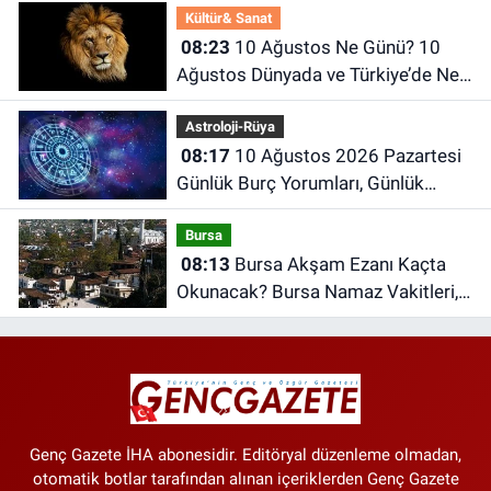
Kültür& Sanat
08:23
10 Ağustos Ne Günü? 10
Ağustos Dünyada ve Türkiye’de Ne
Günü? 10 Ağustos Ne Burcu?
Astroloji-Rüya
08:17
10 Ağustos 2026 Pazartesi
Günlük Burç Yorumları, Günlük
Astroloji Rehberi
Bursa
08:13
Bursa Akşam Ezanı Kaçta
Okunacak? Bursa Namaz Vakitleri,
Bursa Ezan Saatleri | 10 Ağustos
2026 Pazartesi
Genç Gazete İHA abonesidir. Editöryal düzenleme olmadan,
otomatik botlar tarafından alınan içeriklerden Genç Gazete