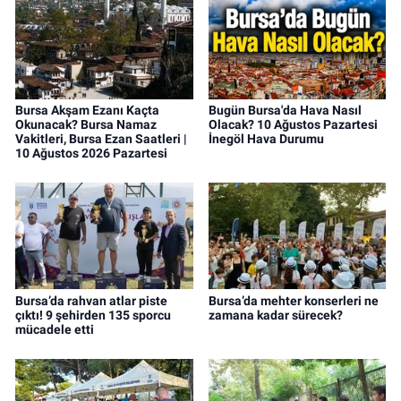
Bursa Akşam Ezanı Kaçta
Bugün Bursa'da Hava Nasıl
Okunacak? Bursa Namaz
Olacak? 10 Ağustos Pazartesi
Vakitleri, Bursa Ezan Saatleri |
İnegöl Hava Durumu
10 Ağustos 2026 Pazartesi
Bursa’da rahvan atlar piste
Bursa’da mehter konserleri ne
çıktı! 9 şehirden 135 sporcu
zamana kadar sürecek?
mücadele etti