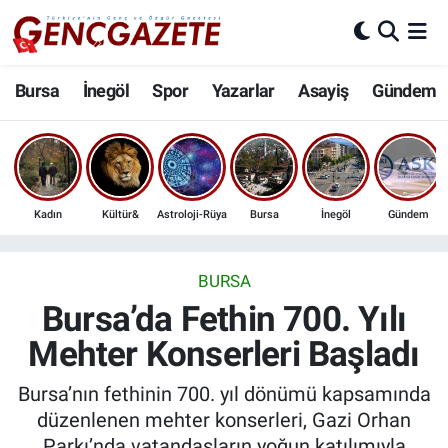
Bursa
Nöbetçi Eczaneler
Bursa
İnegöl
Spor
Yazarlar
Asayiş
Gündem
İnegöl
Hava Durumu
3.SAYFA
Trafik Durumu
Kadın
Kültür&
Astroloji-Rüya
Bursa
İnegöl
Gündem
Spor
Süper Lig Puan Durumu ve Fikstür
Eğitim
Tüm Manşetler
BURSA
Bursa’da Fethin 700. Yılı
Ekonomi
Son Dakika Haberleri
Mehter Konserleri Başladı
Güncel
Haber Arşivi
Bursa’nın fethinin 700. yıl dönümü kapsamında
düzenlenen mehter konserleri, Gazi Orhan
İnanç
Parkı’nda vatandaşların yoğun katılımıyla