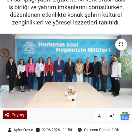
iş birliği ve yatırım imkanlarını görüşülürken,
Kadın & Aile
düzenlenen etkinlikte konuk şehrin kültürel
zenginlikleri ve yöresel lezzetleri tanıtıldı.
Kültür & Sanat
Sağlık
Siyaset
Teknoloji
Yazarlar
Astroloji-Rüya
Paylaş
-
+
A
A
Ayfer Öznur
02.06.2026 - 11:54
Okunma Süresi: 2 Dk