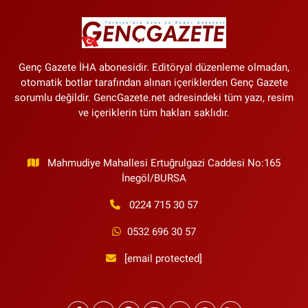
Genç Gazete İHA abonesidir. Editöryal düzenleme olmadan,
otomatik botlar tarafından alınan içeriklerden Genç Gazete
sorumlu değildir. GencGazete.net adresindeki tüm yazı, resim
ve içeriklerin tüm hakları saklıdır.
Mahmudiye Mahallesi Ertuğrulgazi Caddesi No:165
İnegöl/BURSA
0224 715 30 57
0532 696 30 57
[email protected]