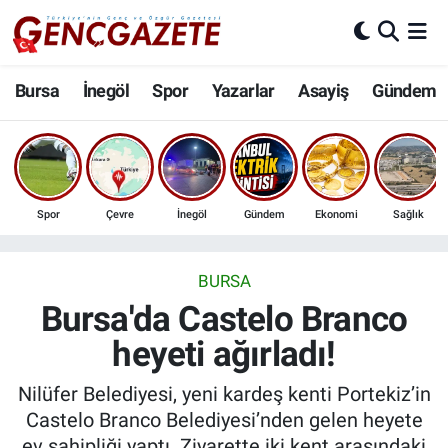
Bursa
Nöbetçi Eczaneler
Bursa
İnegöl
Spor
Yazarlar
Asayiş
Gündem
İnegöl
Hava Durumu
3.SAYFA
Trafik Durumu
Spor
Çevre
İnegöl
Gündem
Ekonomi
Sağlık
Spor
Süper Lig Puan Durumu ve Fikstür
Eğitim
Tüm Manşetler
BURSA
Bursa'da Castelo Branco
Ekonomi
Son Dakika Haberleri
heyeti ağırladı!
Güncel
Haber Arşivi
Nilüfer Belediyesi, yeni kardeş kenti Portekiz’in
Castelo Branco Belediyesi’nden gelen heyete
İnanç
ev sahipliği yaptı. Ziyarette iki kent arasındaki