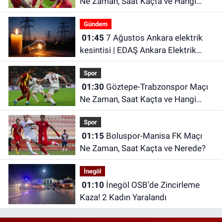
Ne Zaman, Saat Kaçta ve Hangi
Kanalda? Galatasaray hazırlık maçı
Gündem
ne zaman?
01:45
7 Ağustos Ankara elektrik
kesintisi | EDAŞ Ankara Elektrik
Kesintisi
Spor
01:30
Göztepe-Trabzonspor Maçı
Ne Zaman, Saat Kaçta ve Hangi
Kanalda?
Spor
01:15
Boluspor-Manisa FK Maçı
Ne Zaman, Saat Kaçta ve Nerede?
İnegöl
01:10
İnegöl OSB’de Zincirleme
Kaza! 2 Kadın Yaralandı