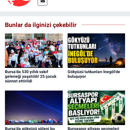
Bunlar da ilginizi çekebilir
Bursa’da 530 yıllık vakıf
Gökyüzü tutkunları İnegöl'de
geleneği yaşatıldı! 25 çocuk
buluşuyor
sünnet ettirildi
Bursa’da gökyüzü şöleni bu
Bursaspor altyapı seçmeleri