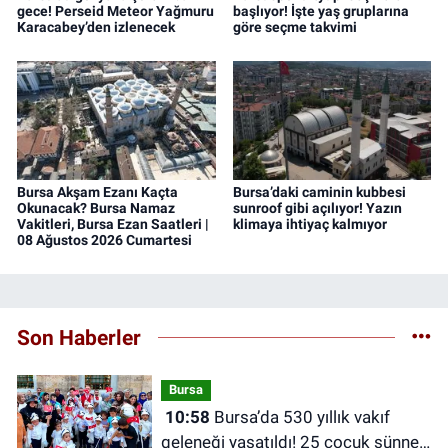
gece! Perseid Meteor Yağmuru
başlıyor! İşte yaş gruplarına
Karacabey’den izlenecek
göre seçme takvimi
Bursa Akşam Ezanı Kaçta
Bursa’daki caminin kubbesi
Okunacak? Bursa Namaz
sunroof gibi açılıyor! Yazın
Vakitleri, Bursa Ezan Saatleri |
klimaya ihtiyaç kalmıyor
08 Ağustos 2026 Cumartesi
Son Haberler
Bursa
10:58
Bursa’da 530 yıllık vakıf
geleneği yaşatıldı! 25 çocuk sünnet