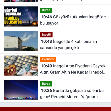
ettirildi
Bursa
10:46
Gökyüzü tutkunları İnegöl'de
buluşuyor
İnegöl
10:43
İnegöl’de 4 katlı binanın
çatısında yangın çıktı
Ekonomi
10:40
İnegöl Altın Fiyatları | Çeyrek
Altın, Gram Altın Ne Kadar? İnegöl
Kapalı Çarşı'da Altın Ne Kadar?
Bursa
10:26
Bursa’da gökyüzü şöleni bu
gece! Perseid Meteor Yağmuru
Karacabey’den izlenecek