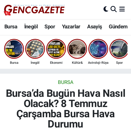
Bursa
Nöbetçi Eczaneler
Bursa
İnegöl
Spor
Yazarlar
Asayiş
Gündem
İnegöl
Hava Durumu
3.SAYFA
Trafik Durumu
Bursa
İnegöl
Ekonomi
Kültür&
Astroloji-Rüya
Spor
Spor
Süper Lig Puan Durumu ve Fikstür
Eğitim
Tüm Manşetler
BURSA
Bursa’da Bugün Hava Nasıl
Ekonomi
Son Dakika Haberleri
Olacak? 8 Temmuz
Çarşamba Bursa Hava
Güncel
Haber Arşivi
Durumu
İnanç