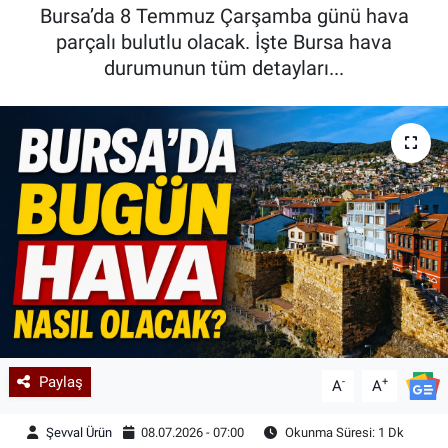
Bursa’da 8 Temmuz Çarşamba günü hava
Kadın & Aile
parçalı bulutlu olacak. İşte Bursa hava
durumunun tüm detayları...
Kültür & Sanat
Sağlık
Siyaset
Teknoloji
Yazarlar
Astroloji-Rüya
Paylaş
-
+
A
A
Şevval Ürün
08.07.2026 - 07:00
Okunma Süresi: 1 Dk