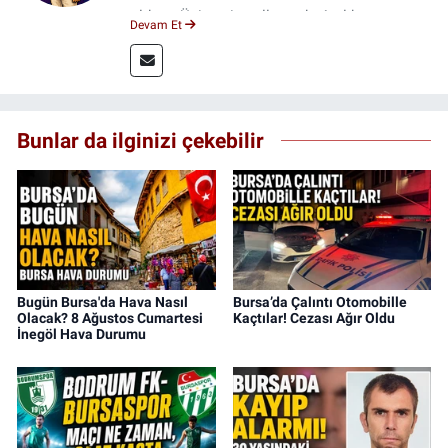
oldum. Üniversite yıllarımda 4 yıl boyunca
Devam Et
uygulamalı medya merkezinde görev alarak
saha deneyimi kazandım. 2023 yılından beri
Genç Gazete'de okurlarımıza haber
ulaştırıyorum.
Bunlar da ilginizi çekebilir
Bugün Bursa'da Hava Nasıl
Bursa’da Çalıntı Otomobille
Olacak? 8 Ağustos Cumartesi
Kaçtılar! Cezası Ağır Oldu
İnegöl Hava Durumu