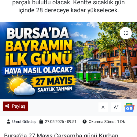
parçalı bulutlu olacak. Kentte sıcaklık gün
içinde 28 dereceye kadar yükselecek.
Kadın & Aile
Kültür & Sanat
Sağlık
Siyaset
Teknoloji
Yazarlar
Astroloji-Rüya
Paylaş
-
+
A
A
Umut Gökdaş
27.05.2026 - 09:51
Okunma Süresi: 1 Dk
Bursa’da 27 Mayıs Çarşamba günü Kurban