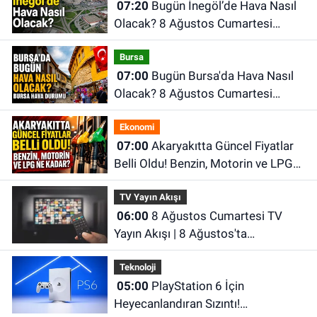
07:20
Bugün İnegöl’de Hava Nasıl
Olacak? 8 Ağustos Cumartesi
İnegöl Hava Durumu
Bursa
07:00
Bugün Bursa'da Hava Nasıl
Olacak? 8 Ağustos Cumartesi
İnegöl Hava Durumu
Ekonomi
07:00
Akaryakıtta Güncel Fiyatlar
Belli Oldu! Benzin, Motorin ve LPG
Ne Kadar?
TV Yayın Akışı
06:00
8 Ağustos Cumartesi TV
Yayın Akışı | 8 Ağustos'ta
Televizyonda Neler Var? TRT 1, TV8,
Teknoloji
NOW TV, Show TV, ATV, Star TV...
05:00
PlayStation 6 İçin
Heyecanlandıran Sızıntı!