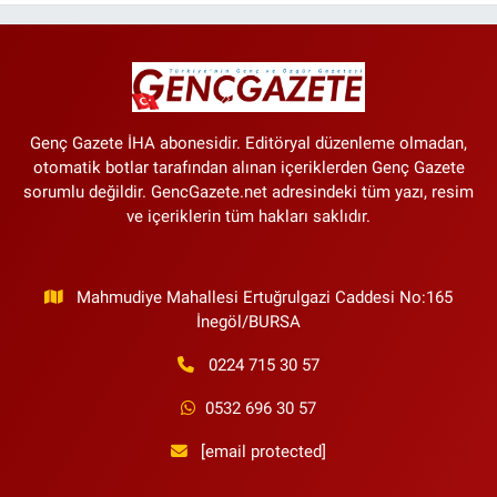
Performansı PS5'i Geride Bırakabilir
Genç Gazete İHA abonesidir. Editöryal düzenleme olmadan,
otomatik botlar tarafından alınan içeriklerden Genç Gazete
sorumlu değildir. GencGazete.net adresindeki tüm yazı, resim
ve içeriklerin tüm hakları saklıdır.
Mahmudiye Mahallesi Ertuğrulgazi Caddesi No:165
İnegöl/BURSA
0224 715 30 57
0532 696 30 57
[email protected]