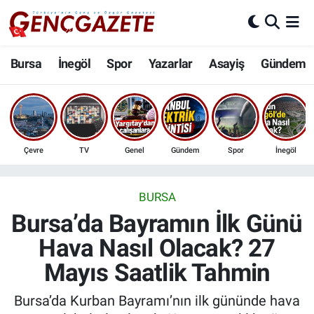
Bursa
Nöbetçi Eczaneler
Bursa
İnegöl
Spor
Yazarlar
Asayiş
Gündem
İnegöl
Hava Durumu
3.SAYFA
Trafik Durumu
Çevre
TV
Genel
Gündem
Spor
İnegöl
Spor
Süper Lig Puan Durumu ve Fikstür
Eğitim
Tüm Manşetler
BURSA
Bursa’da Bayramın İlk Günü
Ekonomi
Son Dakika Haberleri
Hava Nasıl Olacak? 27
Mayıs Saatlik Tahmin
Güncel
Haber Arşivi
Bursa’da Kurban Bayramı’nın ilk gününde hava
İnanç