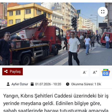
Kadın & Aile
Kültür & Sanat
Sağlık
Siyaset
Teknoloji
Paylaş
-
+
Yazarlar
A
A
Ayfer Öznur
01.07.2026 - 10:20
Okunma Süresi: 1 Dk
Astroloji-Rüya
Yangın, Kıbrıs Şehitleri Caddesi üzerindeki bir iş
yerinde meydana geldi. Edinilen bilgiye göre,
sabah saatlerinde bacayı tutuşturmak amacıyla