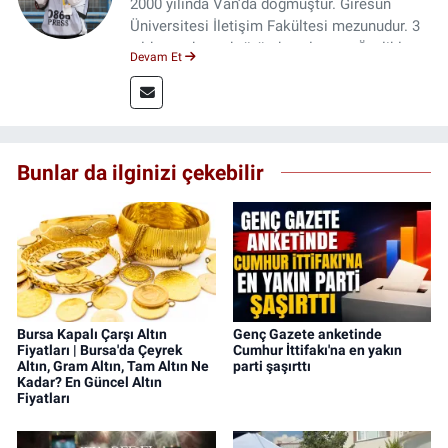
2000 yılında Van’da doğmuştur. Giresun
Üniversitesi İletişim Fakültesi mezunudur. 3
yıldır medya sektöründe çalışıyor. Özelikle
Devam Et
kitap ve film konusunda uzmanlaşmıştır.
Bunlar da ilginizi çekebilir
Bursa Kapalı Çarşı Altın
Genç Gazete anketinde
Fiyatları | Bursa'da Çeyrek
Cumhur İttifakı'na en yakın
Altın, Gram Altın, Tam Altın Ne
parti şaşırttı
Kadar? En Güncel Altın
Fiyatları