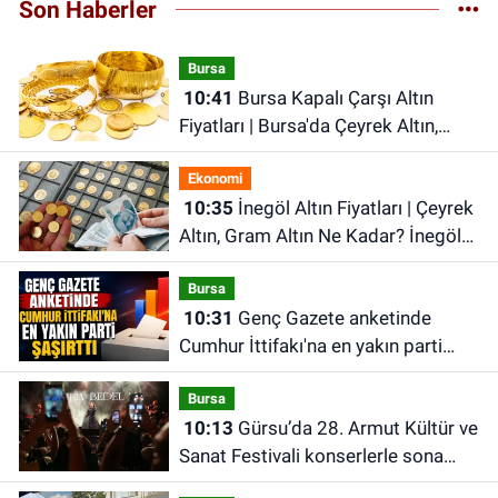
Son Haberler
Bursa
10:41
Bursa Kapalı Çarşı Altın
Fiyatları | Bursa'da Çeyrek Altın,
Gram Altın, Tam Altın Ne Kadar? En
Ekonomi
Güncel Altın Fiyatları
10:35
İnegöl Altın Fiyatları | Çeyrek
Altın, Gram Altın Ne Kadar? İnegöl
Kapalı Çarşı'da Altın Ne Kadar?
Bursa
10:31
Genç Gazete anketinde
Cumhur İttifakı'na en yakın parti
şaşırttı
Bursa
10:13
Gürsu’da 28. Armut Kültür ve
Sanat Festivali konserlerle sona
erdi