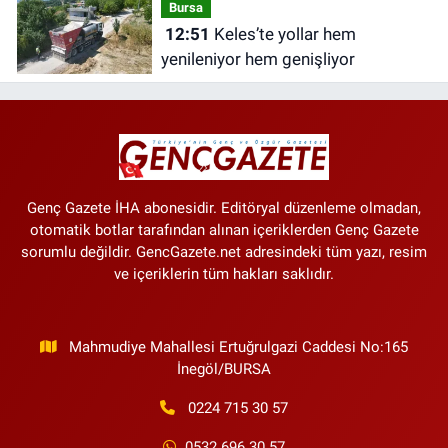
Bursa
12:51
Keles’te yollar hem
yenileniyor hem genişliyor
Genç Gazete İHA abonesidir. Editöryal düzenleme olmadan,
otomatik botlar tarafından alınan içeriklerden Genç Gazete
sorumlu değildir. GencGazete.net adresindeki tüm yazı, resim
ve içeriklerin tüm hakları saklıdır.
Mahmudiye Mahallesi Ertuğrulgazi Caddesi No:165
İnegöl/BURSA
0224 715 30 57
0532 696 30 57