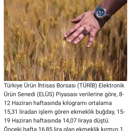
Türkiye Ürün İhtisas Borsası (TÜRİB) Elektronik
Ürün Senedi (ELÜS) Piyasası verilerine göre, 8-
12 Haziran haftasında kilogramı ortalama
15,31 liradan işlem gören ekmeklik buğday, 15-
19 Haziran haftasında 14,07 liraya düştü.
Önceki hafta 16,85 lira olan ekmeklik kırmızı 1.