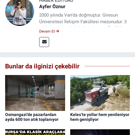
HABER EDITÖRÜ
Ayfer Öznur
2000 yılında Van’da doğmuştur. Giresun
Üniversitesi İletişim Fakültesi mezunudur. 3
yıldır medya sektöründe çalışıyor. Özelikle
Devam Et
kitap ve film konusunda uzmanlaşmıştır.
Bunlar da ilginizi çekebilir
Osmangazi’de pazarlardan
Keles’te yollar hem yenileniyor
ayda 600 ton atık toplanıyor
hem genişliyor