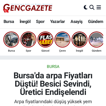
Bursa
Nöbetçi Eczaneler
Bursa
İnegöl
Spor
Yazarlar
Asayiş
Gündem
İnegöl
Hava Durumu
3.SAYFA
Trafik Durumu
Bursa
Spor
Güncel
Çevre
İnegöl
Gündem
Spor
Süper Lig Puan Durumu ve Fikstür
Eğitim
Tüm Manşetler
BURSA
Bursa'da arpa Fiyatları
Ekonomi
Son Dakika Haberleri
Düştü! Besici Sevindi,
Üretici Endişelendi
Güncel
Haber Arşivi
Arpa fiyatlarındaki düşüş yüksek yem
İnanç