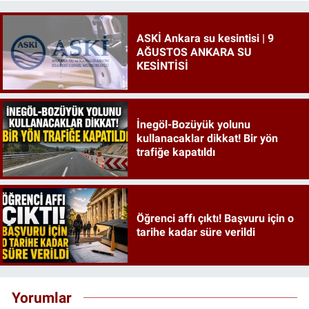
ASKİ Ankara su kesintisi | 9
AĞUSTOS ANKARA SU
KESİNTİSİ
İnegöl-Bozüyük yolunu
kullanacaklar dikkat! Bir yön
trafiğe kapatıldı
Öğrenci affı çıktı! Başvuru için o
tarihe kadar süre verildi
Yorumlar