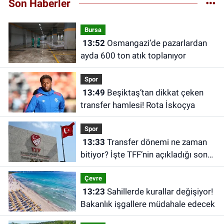
Son Haberler
Bursa
13:52
Osmangazi’de pazarlardan
ayda 600 ton atık toplanıyor
Spor
13:49
Beşiktaş’tan dikkat çeken
transfer hamlesi! Rota İskoçya
Spor
13:33
Transfer dönemi ne zaman
bitiyor? İşte TFF’nin açıkladığı son
tarih
Çevre
13:23
Sahillerde kurallar değişiyor!
Bakanlık işgallere müdahale edecek