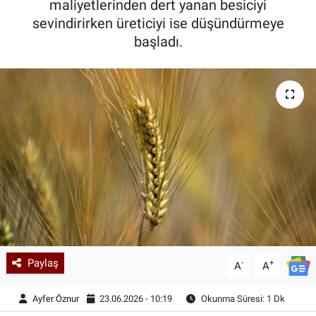
maliyetlerinden dert yanan besiciyi
sevindirirken üreticiyi ise düşündürmeye
Kadın & Aile
başladı.
Kültür & Sanat
Sağlık
Siyaset
Teknoloji
Yazarlar
Astroloji-Rüya
Paylaş
-
+
A
A
Ayfer Öznur
23.06.2026 - 10:19
Okunma Süresi: 1 Dk