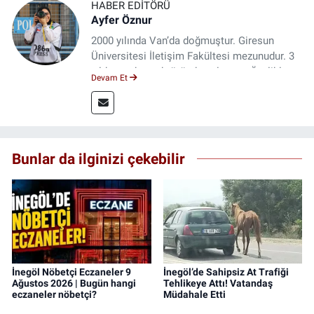
HABER EDITÖRÜ
Ayfer Öznur
2000 yılında Van’da doğmuştur. Giresun
Üniversitesi İletişim Fakültesi mezunudur. 3
yıldır medya sektöründe çalışıyor. Özelikle
Devam Et
kitap ve film konusunda uzmanlaşmıştır.
Bunlar da ilginizi çekebilir
İnegöl Nöbetçi Eczaneler 9
İnegöl’de Sahipsiz At Trafiği
Ağustos 2026 | Bugün hangi
Tehlikeye Attı! Vatandaş
eczaneler nöbetçi?
Müdahale Etti