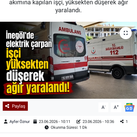
akımına kapılan işçi, yüksekten düşerek ağır
yaralandı.
Kadın & Aile
Kültür & Sanat
Sağlık
Siyaset
Teknoloji
Yazarlar
Astroloji-Rüya
Paylaş
-
+
A
A
Ayfer Öznur
23.06.2026 - 10:11
23.06.2026 - 10:36
1
Okunma Süresi: 1 Dk