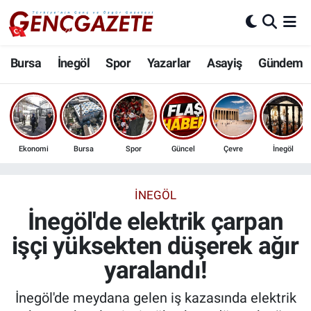
Bursa
Nöbetçi Eczaneler
Bursa
İnegöl
Spor
Yazarlar
Asayiş
Gündem
İnegöl
Hava Durumu
3.SAYFA
Trafik Durumu
Ekonomi
Bursa
Spor
Güncel
Çevre
İnegöl
Spor
Süper Lig Puan Durumu ve Fikstür
Eğitim
Tüm Manşetler
İNEGÖL
İnegöl'de elektrik çarpan
Ekonomi
Son Dakika Haberleri
işçi yüksekten düşerek ağır
yaralandı!
Güncel
Haber Arşivi
İnegöl'de meydana gelen iş kazasında elektrik
İnanç