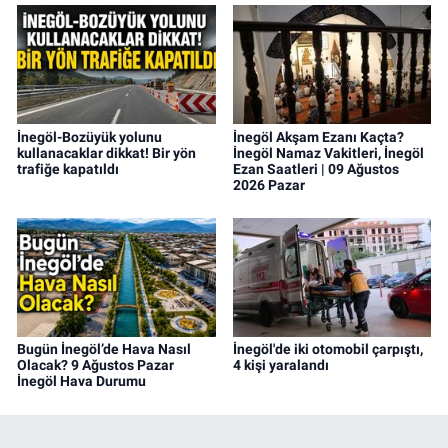
İnegöl-Bozüyük yolunu
İnegöl Akşam Ezanı Kaçta?
kullanacaklar dikkat! Bir yön
İnegöl Namaz Vakitleri, İnegöl
trafiğe kapatıldı
Ezan Saatleri | 09 Ağustos
2026 Pazar
Bugün İnegöl’de Hava Nasıl
İnegöl'de iki otomobil çarpıştı,
Olacak? 9 Ağustos Pazar
4 kişi yaralandı
İnegöl Hava Durumu