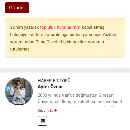
Gönder
Yorum yazarak
topluluk kurallarımızı
kabul etmiş
bulunuyor ve tüm sorumluluğu üstleniyorsunuz. Yazılan
yorumlardan Genç Gazete hiçbir şekilde sorumlu
tutulamaz.
HABER EDITÖRÜ
Ayfer Öznur
2000 yılında Van’da doğmuştur. Giresun
Üniversitesi İletişim Fakültesi mezunudur. 3
yıldır medya sektöründe çalışıyor. Özelikle
Devam Et
kitap ve film konusunda uzmanlaşmıştır.