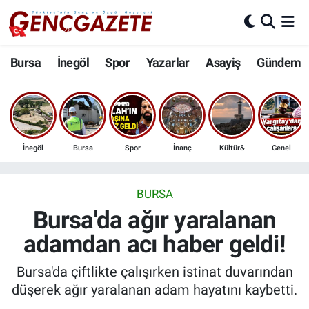
Bursa
Nöbetçi Eczaneler
Bursa
İnegöl
Spor
Yazarlar
Asayiş
Gündem
İnegöl
Hava Durumu
3.SAYFA
Trafik Durumu
İnegöl
Bursa
Spor
İnanç
Kültür&
Genel
Spor
Süper Lig Puan Durumu ve Fikstür
Eğitim
Tüm Manşetler
BURSA
Bursa'da ağır yaralanan
Ekonomi
Son Dakika Haberleri
adamdan acı haber geldi!
Güncel
Haber Arşivi
Bursa'da çiftlikte çalışırken istinat duvarından
düşerek ağır yaralanan adam hayatını kaybetti.
İnanç