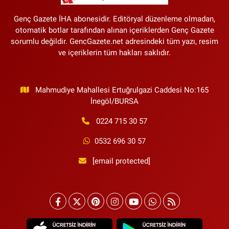
Genç Gazete İHA abonesidir. Editöryal düzenleme olmadan,
otomatik botlar tarafından alınan içeriklerden Genç Gazete
sorumlu değildir. GencGazete.net adresindeki tüm yazı, resim
ve içeriklerin tüm hakları saklıdır.
Mahmudiye Mahallesi Ertuğrulgazi Caddesi No:165
İnegöl/BURSA
0224 715 30 57
0532 696 30 57
[email protected]