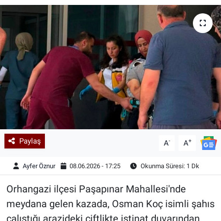
Kadın & Aile
Kültür & Sanat
Sağlık
Siyaset
Teknoloji
Paylaş
-
+
Yazarlar
A
A
Ayfer Öznur
08.06.2026 - 17:25
Okunma Süresi: 1 Dk
Astroloji-Rüya
Orhangazi ilçesi Paşapınar Mahallesi'nde
meydana gelen kazada, Osman Koç isimli şahıs
çalıştığı arazideki çiftlikte istinat duvarından