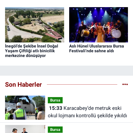
İnegöl’de Şekibe İnsel Doğal
Aslı Hünel Uluslararası Bursa
Yaşam Çiftliği atlı binicilik
Festivali’nde sahne aldı
merkezine dönüşüyor
Son Haberler
Bursa
15:33
Karacabey’de metruk eski
okul lojmanı kontrollü şekilde yıkıldı
Bursa