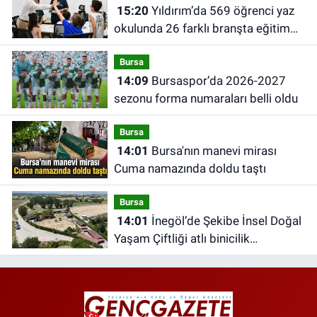
15:20
Yıldırım’da 569 öğrenci yaz
okulunda 26 farklı branşta eğitim
alıyor
Bursa
14:09
Bursaspor’da 2026-2027
sezonu forma numaraları belli oldu
Bursa
14:01
Bursa'nın manevi mirası
Cuma namazında doldu taştı
Bursa
14:01
İnegöl’de Şekibe İnsel Doğal
Yaşam Çiftliği atlı binicilik
merkezine dönüşüyor