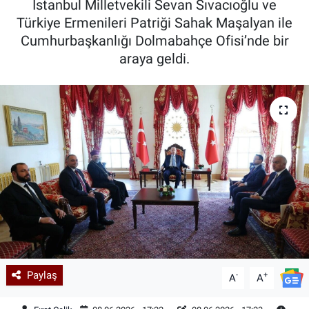
İstanbul Milletvekili Sevan Sıvacıoğlu ve
Türkiye Ermenileri Patriği Sahak Maşalyan ile
Kadın & Aile
Cumhurbaşkanlığı Dolmabahçe Ofisi’nde bir
araya geldi.
Kültür & Sanat
Sağlık
Siyaset
Teknoloji
Yazarlar
Astroloji-Rüya
Paylaş
-
+
A
A