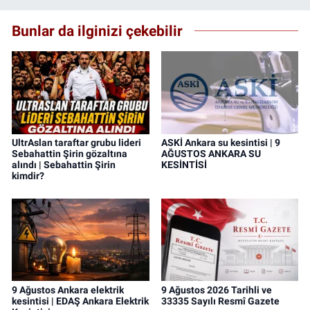
Bunlar da ilginizi çekebilir
UltrAslan taraftar grubu lideri
ASKİ Ankara su kesintisi | 9
Sebahattin Şirin gözaltına
AĞUSTOS ANKARA SU
alındı | Sebahattin Şirin
KESİNTİSİ
kimdir?
9 Ağustos Ankara elektrik
9 Ağustos 2026 Tarihli ve
kesintisi | EDAŞ Ankara Elektrik
33335 Sayılı Resmî Gazete