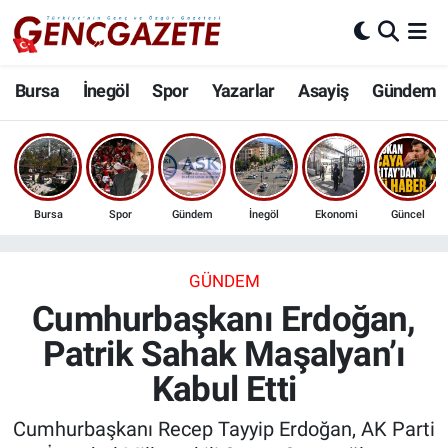
Bursa
Nöbetçi Eczaneler
Bursa
İnegöl
Spor
Yazarlar
Asayiş
Gündem
İnegöl
Hava Durumu
3.SAYFA
Trafik Durumu
Bursa
Spor
Gündem
İnegöl
Ekonomi
Güncel
Spor
Süper Lig Puan Durumu ve Fikstür
Eğitim
Tüm Manşetler
GÜNDEM
Cumhurbaşkanı Erdoğan,
Ekonomi
Son Dakika Haberleri
Patrik Sahak Maşalyan’ı
Kabul Etti
Güncel
Haber Arşivi
Cumhurbaşkanı Recep Tayyip Erdoğan, AK Parti
İnanç