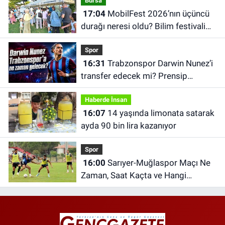
Bursa
17:04
MobilFest 2026’nın üçüncü
durağı neresi oldu? Bilim festivali
İznik’e taşındı
Spor
16:31
Trabzonspor Darwin Nunez’i
transfer edecek mi? Prensip
anlaşması iddiası
Haberde İnsan
16:07
14 yaşında limonata satarak
ayda 90 bin lira kazanıyor
Spor
16:00
Sarıyer-Muğlaspor Maçı Ne
Zaman, Saat Kaçta ve Hangi
Kanalda?