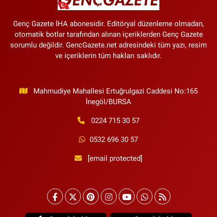
Genç Gazete İHA abonesidir. Editöryal düzenleme olmadan,
otomatik botlar tarafından alınan içeriklerden Genç Gazete
sorumlu değildir. GencGazete.net adresindeki tüm yazı, resim
ve içeriklerin tüm hakları saklıdır.
Mahmudiye Mahallesi Ertuğrulgazi Caddesi No:165
İnegöl/BURSA
0224 715 30 57
0532 696 30 57
[email protected]