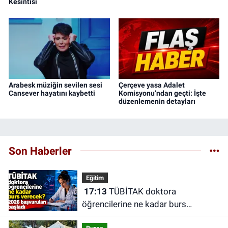
Kesintisi
Arabesk müziğin sevilen sesi
Çerçeve yasa Adalet
Cansever hayatını kaybetti
Komisyonu’ndan geçti: İşte
düzenlemenin detayları
Son Haberler
Eğitim
17:13
TÜBİTAK doktora
öğrencilerine ne kadar burs
verecek? 2026 başvuruları başladı