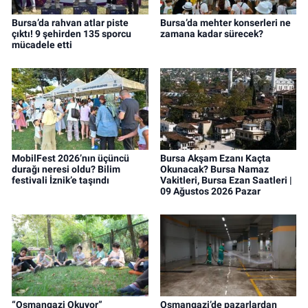
Bursa’da rahvan atlar piste
Bursa’da mehter konserleri ne
çıktı! 9 şehirden 135 sporcu
zamana kadar sürecek?
mücadele etti
MobilFest 2026’nın üçüncü
Bursa Akşam Ezanı Kaçta
durağı neresi oldu? Bilim
Okunacak? Bursa Namaz
festivali İznik’e taşındı
Vakitleri, Bursa Ezan Saatleri |
09 Ağustos 2026 Pazar
“Osmangazi Okuyor”
Osmangazi’de pazarlardan