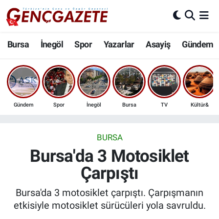
Bursa
Nöbetçi Eczaneler
Bursa
İnegöl
Spor
Yazarlar
Asayiş
Gündem
İnegöl
Hava Durumu
3.SAYFA
Trafik Durumu
Gündem
Spor
İnegöl
Bursa
TV
Kültür&
Spor
Süper Lig Puan Durumu ve Fikstür
Eğitim
Tüm Manşetler
BURSA
Bursa'da 3 Motosiklet
Ekonomi
Son Dakika Haberleri
Çarpıştı
Güncel
Haber Arşivi
Bursa'da 3 motosiklet çarpıştı. Çarpışmanın
etkisiyle motosiklet sürücüleri yola savruldu.
İnanç