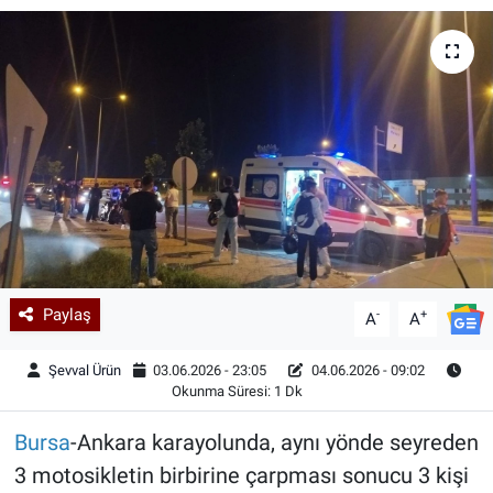
Kadın & Aile
Kültür & Sanat
Sağlık
Siyaset
Teknoloji
Paylaş
-
+
Yazarlar
A
A
Şevval Ürün
03.06.2026 - 23:05
04.06.2026 - 09:02
Astroloji-Rüya
Okunma Süresi: 1 Dk
Bursa
-Ankara karayolunda, aynı yönde seyreden
3 motosikletin birbirine çarpması sonucu 3 kişi