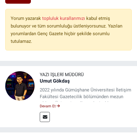
Yorum yazarak
topluluk kurallarımızı
kabul etmiş
bulunuyor ve tüm sorumluluğu üstleniyorsunuz. Yazılan
yorumlardan Genç Gazete hiçbir şekilde sorumlu
tutulamaz.
YAZI İŞLERI MÜDÜRÜ
Umut Gökdaş
2022 yılında Gümüşhane Üniversitesi İletişim
Fakültesi Gazetecilik bölümünden mezun
oldum. Üniversite yıllarımda 4 yıl boyunca
Devam Et
uygulamalı medya merkezinde görev alarak
saha deneyimi kazandım. 2023 yılından beri
Genç Gazete'de okurlarımıza haber
ulaştırıyorum.