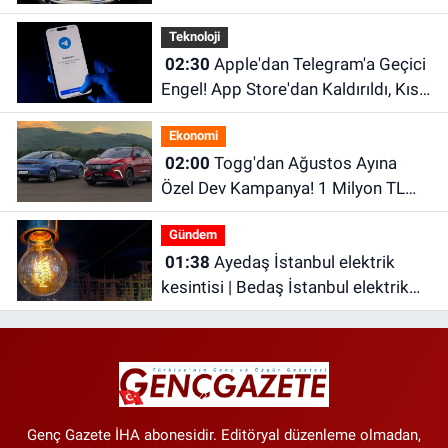
RAV4 ve Hilux'un Yeni Fiyatları Belli
Teknoloji
Oldu
02:30
Apple'dan Telegram'a Geçici
Engel! App Store'dan Kaldırıldı, Kısa
Süre Sonra Geri Döndü
Ekonomi
02:00
Togg'dan Ağustos Ayına
Özel Dev Kampanya! 1 Milyon TL
Faizsiz Kredi ve Şarj İndirimi Fırsatı
Gündem
01:38
Ayedaş İstanbul elektrik
kesintisi | Bedaş İstanbul elektrik
kesintisi | İstanbul’da 21 ilçede
elektrik kesintisi!
Genç Gazete İHA abonesidir. Editöryal düzenleme olmadan,