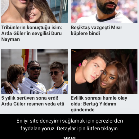
En iyi site deneyimi sağlamak için çerezlerden
Bu Yöntemi Deneyenler Bir Daha Ağda ve
faydalanıyoruz. Detaylar için lütfen tıklayın.
05:00
Jilete Dönmüyor! Foto Epilasyon
TAMAM