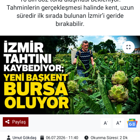
Tahminlerin gerçekleşmesi halinde kent, uzun
Kadın & Aile
süredir ilk sırada bulunan İzmir’i geride
bırakabilir.
Kültür & Sanat
Sağlık
Siyaset
Teknoloji
Yazarlar
Astroloji-Rüya
Paylaş
-
+
A
A
Umut Gökdaş
06.07.2026 - 11:40
Okunma Süresi: 2 Dk