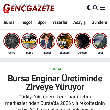
Bursa
Nöbetçi Eczaneler
Bursa
İnegöl
Spor
Yazarlar
Asayiş
Gündem
İnegöl
Hava Durumu
3.SAYFA
Trafik Durumu
Çevre
Bursa
İnegöl
Ekonomi
Gündem
Spor
Spor
Süper Lig Puan Durumu ve Fikstür
Eğitim
Tüm Manşetler
BURSA
Bursa Enginar Üretiminde
Ekonomi
Son Dakika Haberleri
Zirveye Yürüyor
Güncel
Haber Arşivi
Türkiye’nin önemli enginar üretim
merkezlerinden Bursa’da 2026 yılı rekoltesinin
İnanç
16 bin 802 tona ulaşması bekleniyor.