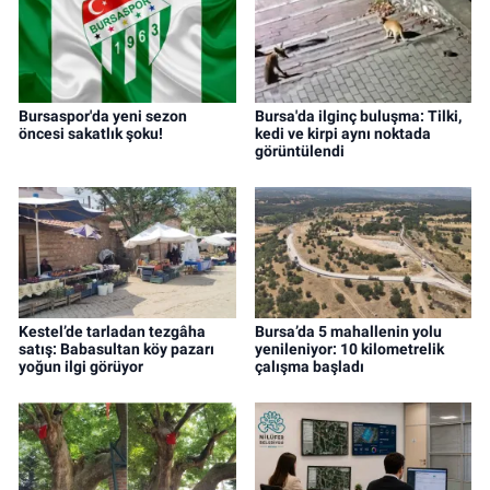
Bursaspor'da yeni sezon
Bursa'da ilginç buluşma: Tilki,
öncesi sakatlık şoku!
kedi ve kirpi aynı noktada
görüntülendi
Kestel’de tarladan tezgâha
Bursa’da 5 mahallenin yolu
satış: Babasultan köy pazarı
yenileniyor: 10 kilometrelik
yoğun ilgi görüyor
çalışma başladı