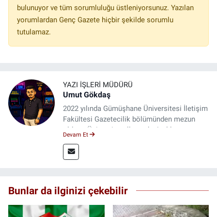
bulunuyor ve tüm sorumluluğu üstleniyorsunuz. Yazılan
yorumlardan Genç Gazete hiçbir şekilde sorumlu
tutulamaz.
YAZI İŞLERI MÜDÜRÜ
Umut Gökdaş
2022 yılında Gümüşhane Üniversitesi İletişim
Fakültesi Gazetecilik bölümünden mezun
oldum. Üniversite yıllarımda 4 yıl boyunca
Devam Et
uygulamalı medya merkezinde görev alarak
saha deneyimi kazandım. 2023 yılından beri
Genç Gazete'de okurlarımıza haber
ulaştırıyorum.
Bunlar da ilginizi çekebilir