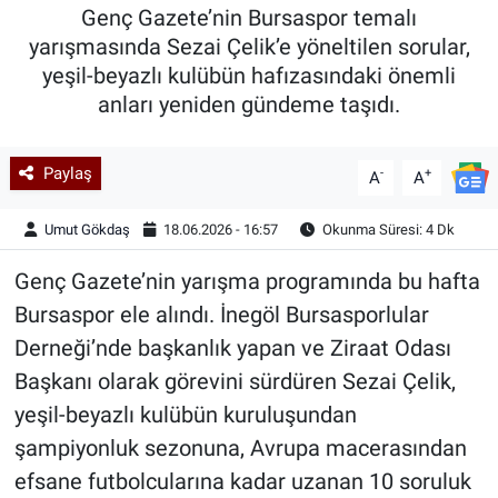
Genç Gazete’nin Bursaspor temalı
Kadın & Aile
yarışmasında Sezai Çelik’e yöneltilen sorular,
yeşil-beyazlı kulübün hafızasındaki önemli
Kültür & Sanat
anları yeniden gündeme taşıdı.
Sağlık
Paylaş
-
+
A
A
Siyaset
Umut Gökdaş
18.06.2026 - 16:57
Okunma Süresi: 4 Dk
Teknoloji
Genç Gazete’nin yarışma programında bu hafta
Bursaspor ele alındı. İnegöl Bursasporlular
Yazarlar
Derneği’nde başkanlık yapan ve Ziraat Odası
Başkanı olarak görevini sürdüren Sezai Çelik,
Astroloji-Rüya
yeşil-beyazlı kulübün kuruluşundan
şampiyonluk sezonuna, Avrupa macerasından
efsane futbolcularına kadar uzanan 10 soruluk