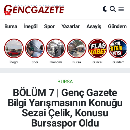
Bursa
Nöbetçi Eczaneler
Bursa
İnegöl
Spor
Yazarlar
Asayiş
Gündem
İnegöl
Hava Durumu
3.SAYFA
Trafik Durumu
İnegöl
Spor
Ekonomi
Bursa
Güncel
Gündem
Spor
Süper Lig Puan Durumu ve Fikstür
Eğitim
Tüm Manşetler
BURSA
BÖLÜM 7 | Genç Gazete
Ekonomi
Son Dakika Haberleri
Bilgi Yarışmasının Konuğu
Sezai Çelik, Konusu
Güncel
Haber Arşivi
Bursaspor Oldu
İnanç