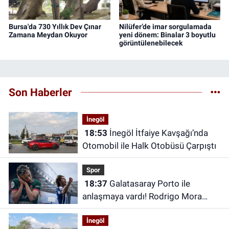
Bursa'da 730 Yıllık Dev Çınar
Nilüfer’de imar sorgulamada
Zamana Meydan Okuyor
yeni dönem: Binalar 3 boyutlu
görüntülenebilecek
Son Haberler
İnegöl
18:53
İnegöl İtfaiye Kavşağı’nda
Otomobil ile Halk Otobüsü Çarpıştı
Spor
18:37
Galatasaray Porto ile
anlaşmaya vardı! Rodrigo Mora
transferi canlı yayında açıklandı
İnegöl