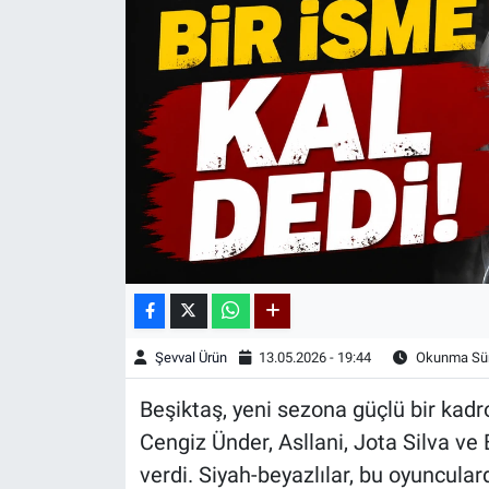
Kadın & Aile
Kültür & Sanat
Sağlık
Siyaset
Teknoloji
Yazarlar
Şevval Ürün
13.05.2026 - 19:44
Okunma Sür
Astroloji-Rüya
Beşiktaş, yeni sezona güçlü bir kadro
Cengiz Ünder, Asllani, Jota Silva ve El
verdi. Siyah-beyazlılar, bu oyunculard