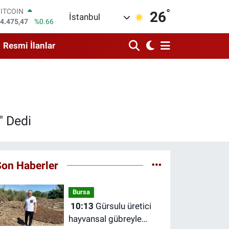
°
DOLAR
26
İstanbul
7,5971
%0.05
EURO
5,1336
%0.18
Resmi İlanlar
STERLİN
4,2534
%0.22
GRAM ALTIN
527.85
%0.54
BİST100
3.703
%0
BITCOIN
" Dedi
4.475,47
%0.66
Son Haberler
Bursa
10:13
Gürsulu üretici
hayvansal gübreyle