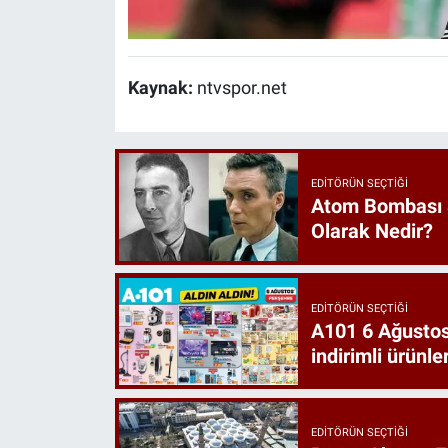
Kaynak:
ntvspor.net
EDITÖRÜN SEÇTIĞI
Atom Bombası 
Olarak Nedir?
EDITÖRÜN SEÇTIĞI
A101 6 Ağustos
indirimli ürünler
EDITÖRÜN SEÇTIĞI