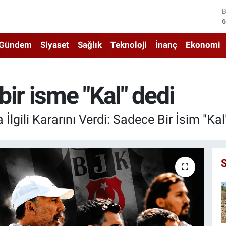
4
5
Gündem
Siyaset
Sağlık
Teknoloji
İnanç
Ekonomi
6
6
ir isme "Kal" dedi
1
 İlgili Kararını Verdi: Sadece Bir İsim "Kal
6