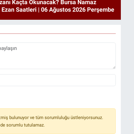
zanı Kaçta Okunacak? Bursa Namaz
a Ezan Saatleri | 06 Ağustos 2026 Perşembe
tmiş bulunuyor ve tüm sorumluluğu üstleniyorsunuz.
lde sorumlu tutulamaz.