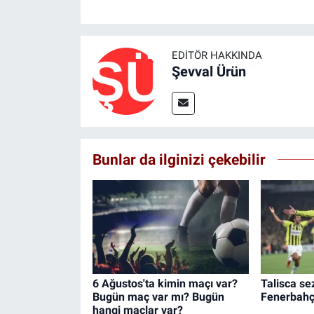
EDITÖR HAKKINDA
Şevval Ürün
Bunlar da ilginizi çekebilir
6 Ağustos'ta kimin maçı var?
Talisca s
Bugün maç var mı? Bugün
Fenerbahçe
hangi maçlar var?