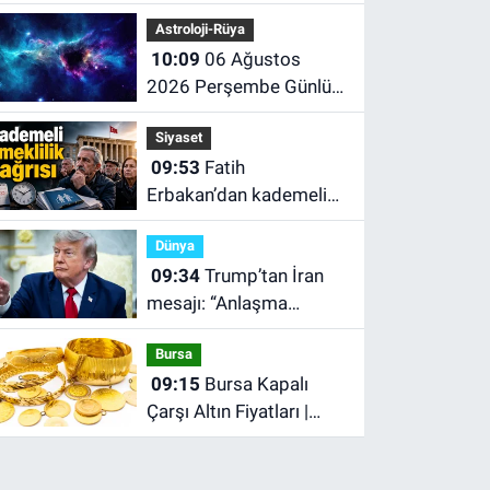
gübre maliyetini sıfırladı
Astroloji-Rüya
10:09
06 Ağustos
2026 Perşembe Günlük
Burç Yorumları, Günlük
Siyaset
Astroloji Rehberi
09:53
Fatih
Erbakan’dan kademeli
emeklilik çağrısı
Dünya
09:34
Trump’tan İran
mesajı: “Anlaşma
yapmayı tercih ederim”
Bursa
09:15
Bursa Kapalı
Çarşı Altın Fiyatları |
Bursa'da Çeyrek Altın,
Gram Altın, Tam Altın