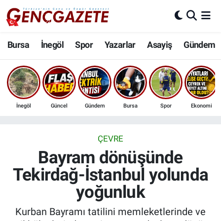
Bursa
Nöbetçi Eczaneler
Bursa
İnegöl
Spor
Yazarlar
Asayiş
Gündem
İnegöl
Hava Durumu
3.SAYFA
Trafik Durumu
İnegöl
Güncel
Gündem
Bursa
Spor
Ekonomi
Spor
Süper Lig Puan Durumu ve Fikstür
Eğitim
Tüm Manşetler
ÇEVRE
Bayram dönüşünde
Ekonomi
Son Dakika Haberleri
Tekirdağ-İstanbul yolunda
yoğunluk
Güncel
Haber Arşivi
Kurban Bayramı tatilini memleketlerinde ve
İnanç