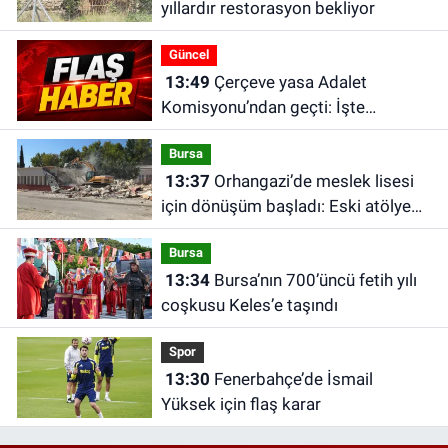
yıllardır restorasyon bekliyor
Güncel
13:49
Çerçeve yasa Adalet
Komisyonu’ndan geçti: İşte
düzenlemenin detayları
Bursa
13:37
Orhangazi’de meslek lisesi
için dönüşüm başladı: Eski atölye
ve sınıflar yıkılıyor
Bursa
13:34
Bursa’nın 700’üncü fetih yılı
coşkusu Keles’e taşındı
Spor
13:30
Fenerbahçe’de İsmail
Yüksek için flaş karar