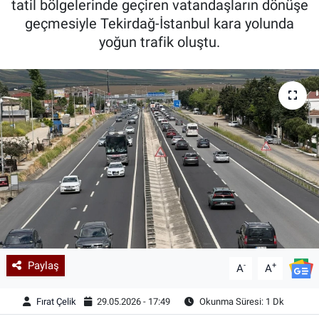
tatil bölgelerinde geçiren vatandaşların dönüşe
geçmesiyle Tekirdağ-İstanbul kara yolunda
Kadın & Aile
yoğun trafik oluştu.
Kültür & Sanat
Sağlık
Siyaset
Teknoloji
Yazarlar
Astroloji-Rüya
Paylaş
-
+
A
A
Fırat Çelik
29.05.2026 - 17:49
Okunma Süresi: 1 Dk