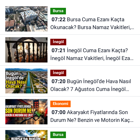
Bursa
07:22
Bursa Cuma Ezanı Kaçta
Okunacak? Bursa Namaz Vakitleri,
Bursa Ezan Saatleri | 07 Ağustos
İnegöl
2026 Cuma
07:21
İnegöl Cuma Ezanı Kaçta?
İnegöl Namaz Vakitleri, İnegöl Ezan
Saatleri | 07 Ağustos 2026 Cuma
İnegöl
07:20
Bugün İnegöl’de Hava Nasıl
Olacak? 7 Ağustos Cuma İnegöl
Hava Durumu
Ekonomi
07:00
Akaryakıt Fiyatlarında Son
Durum Ne? Benzin ve Motorin Kaç
Lira?
Bursa