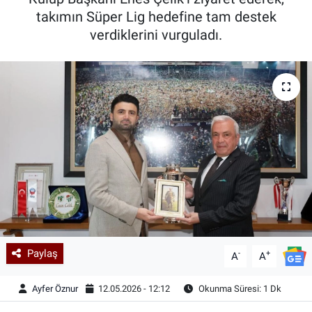
takımın Süper Lig hedefine tam destek
Kadın & Aile
verdiklerini vurguladı.
Kültür & Sanat
Sağlık
Siyaset
Teknoloji
Yazarlar
Astroloji-Rüya
Paylaş
-
+
A
A
Ayfer Öznur
12.05.2026 - 12:12
Okunma Süresi: 1 Dk