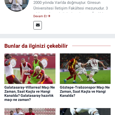
2000 yılında Van’da doğmuştur. Giresun
Üniversitesi İletişim Fakültesi mezunudur. 3
yıldır medya sektöründe çalışıyor. Özelikle
Devam Et
kitap ve film konusunda uzmanlaşmıştır.
Bunlar da ilginizi çekebilir
Galatasaray-Villarreal Maçı Ne
Göztepe-Trabzonspor Maçı Ne
Zaman, Saat Kaçta ve Hangi
Zaman, Saat Kaçta ve Hangi
Kanalda? Galatasaray hazırlık
Kanalda?
maçı ne zaman?