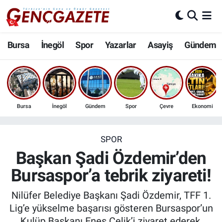
Bursa
Nöbetçi Eczaneler
Bursa
İnegöl
Spor
Yazarlar
Asayiş
Gündem
İnegöl
Hava Durumu
3.SAYFA
Trafik Durumu
Bursa
İnegöl
Gündem
Spor
Çevre
Ekonomi
Spor
Süper Lig Puan Durumu ve Fikstür
Eğitim
Tüm Manşetler
SPOR
Başkan Şadi Özdemir’den
Ekonomi
Son Dakika Haberleri
Bursaspor’a tebrik ziyareti!
Güncel
Haber Arşivi
Nilüfer Belediye Başkanı Şadi Özdemir, TFF 1.
Lig’e yükselme başarısı gösteren Bursaspor’un
İnanç
Kulüp Başkanı Enes Çelik’i ziyaret ederek,