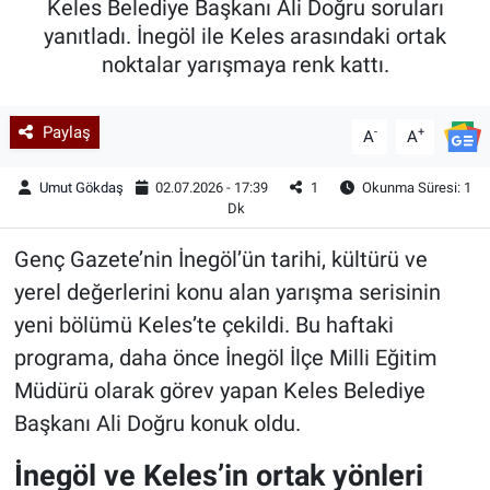
Keles Belediye Başkanı Ali Doğru soruları
yanıtladı. İnegöl ile Keles arasındaki ortak
Kadın & Aile
noktalar yarışmaya renk kattı.
Kültür & Sanat
Paylaş
-
+
A
A
Sağlık
Umut Gökdaş
02.07.2026 - 17:39
1
Okunma Süresi: 1
Siyaset
Dk
Genç Gazete’nin İnegöl’ün tarihi, kültürü ve
Teknoloji
yerel değerlerini konu alan yarışma serisinin
Yazarlar
yeni bölümü Keles’te çekildi. Bu haftaki
programa, daha önce İnegöl İlçe Milli Eğitim
Astroloji-Rüya
Müdürü olarak görev yapan Keles Belediye
Başkanı Ali Doğru konuk oldu.
İnegöl ve Keles’in ortak yönleri