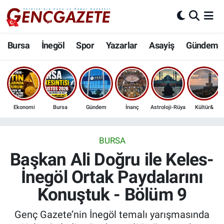
Bursa
Nöbetçi Eczaneler
Bursa
İnegöl
Spor
Yazarlar
Asayiş
Gündem
İnegöl
Hava Durumu
3.SAYFA
Trafik Durumu
Ekonomi
Bursa
Gündem
İnanç
Astroloji-Rüya
Kültür&
Spor
Süper Lig Puan Durumu ve Fikstür
Eğitim
Tüm Manşetler
BURSA
Başkan Ali Doğru ile Keles-
Ekonomi
Son Dakika Haberleri
İnegöl Ortak Paydalarını
Konuştuk - Bölüm 9
Güncel
Haber Arşivi
Genç Gazete’nin İnegöl temalı yarışmasında
İnanç