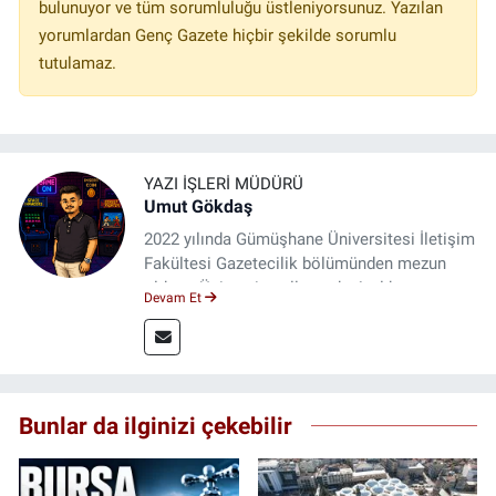
bulunuyor ve tüm sorumluluğu üstleniyorsunuz. Yazılan
yorumlardan Genç Gazete hiçbir şekilde sorumlu
tutulamaz.
YAZI İŞLERI MÜDÜRÜ
Umut Gökdaş
2022 yılında Gümüşhane Üniversitesi İletişim
Fakültesi Gazetecilik bölümünden mezun
oldum. Üniversite yıllarımda 4 yıl boyunca
Devam Et
uygulamalı medya merkezinde görev alarak
saha deneyimi kazandım. 2023 yılından beri
Genç Gazete'de okurlarımıza haber
ulaştırıyorum.
Bunlar da ilginizi çekebilir