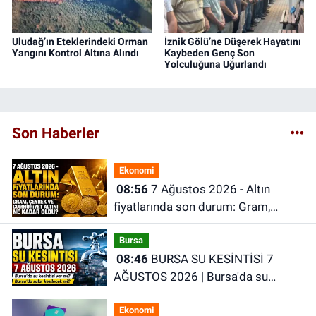
Uludağ’ın Eteklerindeki Orman
İznik Gölü’ne Düşerek Hayatını
Yangını Kontrol Altına Alındı
Kaybeden Genç Son
Yolculuğuna Uğurlandı
Son Haberler
Ekonomi
08:56
7 Ağustos 2026 - Altın
fiyatlarında son durum: Gram,
çeyrek ve Cumhuriyet altını ne kadar
Bursa
oldu?
08:46
BURSA SU KESİNTİSİ 7
AĞUSTOS 2026 | Bursa'da su
kesintisi var mı? Bursa'da sular
Ekonomi
kesilecek mi?