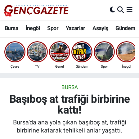
Bursa
Nöbetçi Eczaneler
Bursa
İnegöl
Spor
Yazarlar
Asayiş
Gündem
İnegöl
Hava Durumu
3.SAYFA
Trafik Durumu
Çevre
TV
Genel
Gündem
Spor
İnegöl
Spor
Süper Lig Puan Durumu ve Fikstür
Eğitim
Tüm Manşetler
BURSA
Başıboş at trafiği birbirine
Ekonomi
Son Dakika Haberleri
kattı!
Güncel
Haber Arşivi
Bursa’da ana yola çıkan başıboş at, trafiği
birbirine katarak tehlikeli anlar yaşattı.
İnanç