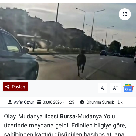
Kadın & Aile
Kültür & Sanat
Sağlık
Siyaset
Teknoloji
Paylaş
-
+
Yazarlar
A
A
Ayfer Öznur
03.06.2026 - 11:25
Okunma Süresi: 1 Dk
Astroloji-Rüya
Olay, Mudanya ilçesi
Bursa
-Mudanya Yolu
üzerinde meydana geldi. Edinilen bilgiye göre,
sahibinden kaçtığı düşünülen başıboş at, ana