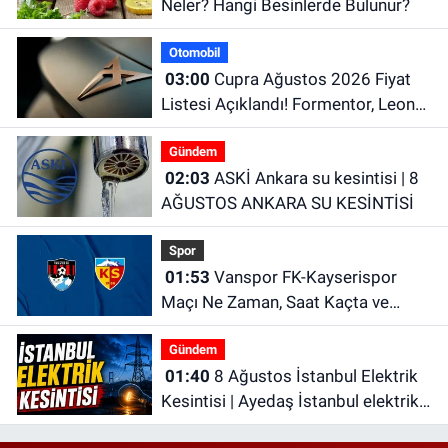
Neler? Hangi Besinlerde Bulunur?
Otomobil
03:00
Cupra Ağustos 2026 Fiyat
Listesi Açıklandı! Formentor, Leon
ve Terramar Güncel Fiyatları
Gündem
02:03
ASKİ Ankara su kesintisi | 8
AĞUSTOS ANKARA SU KESİNTİSİ
Spor
01:53
Vanspor FK-Kayserispor
Maçı Ne Zaman, Saat Kaçta ve
Hangi Kanalda?
Gündem
01:40
8 Ağustos İstanbul Elektrik
Kesintisi | Ayedaş İstanbul elektrik
kesintisi | Bedaş İstanbul elektrik