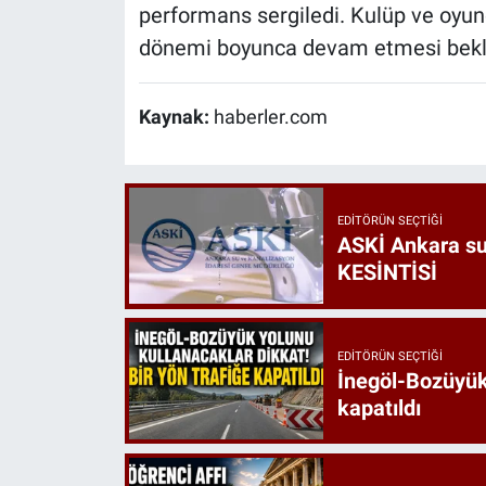
performans sergiledi. Kulüp ve oyunc
dönemi boyunca devam etmesi bekl
Kaynak:
haberler.com
EDITÖRÜN SEÇTIĞI
ASKİ Ankara s
KESİNTİSİ
EDITÖRÜN SEÇTIĞI
İnegöl-Bozüyük 
kapatıldı