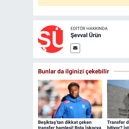
EDITÖR HAKKINDA
Şevval Ürün
Bunlar da ilginizi çekebilir
Beşiktaş’tan dikkat çeken
Transfer 
transfer hamlesi! Rota İskoçya
bitiyor? İş