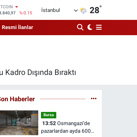
°
OLAR
28
İstanbul
7,7436
%0.18
URO
5,2510
%0.32
Resmi İlanlar
TERLİN
4,4811
%0.38
RAM ALTIN
660.55
%0
İST100
3.779
%-14
ITCOIN
 Kadro Dışında Bıraktı
4.840,97
%-0.15
Son Haberler
Bursa
13:52
Osmangazi’de
pazarlardan ayda 600