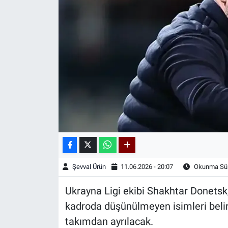
Kadın & Aile
Kültür & Sanat
Sağlık
Siyaset
Teknoloji
Yazarlar
Şevval Ürün
11.06.2026 - 20:07
Okunma Sür
Astroloji-Rüya
Ukrayna Ligi ekibi Shakhtar Donetsk
kadroda düşünülmeyen isimleri beli
takımdan ayrılacak.