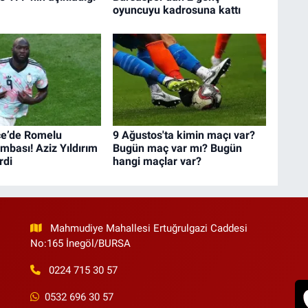
oyuncuyu kadrosuna kattı
e’de Romelu
9 Ağustos'ta kimin maçı var?
bası! Aziz Yıldırım
Bugün maç var mı? Bugün
rdi
hangi maçlar var?
Mahmudiye Mahallesi Ertuğrulgazi Caddesi
No:165 İnegöl/BURSA
0224 715 30 57
0532 696 30 57