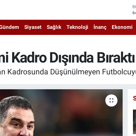
D
4
E
5
Gündem
Siyaset
Sağlık
Teknoloji
İnanç
Ekonomi
S
6
G
6
i Kadro Dışında Bıraktı
B
1
B
an Kadrosunda Düşünülmeyen Futbolcuyu
6