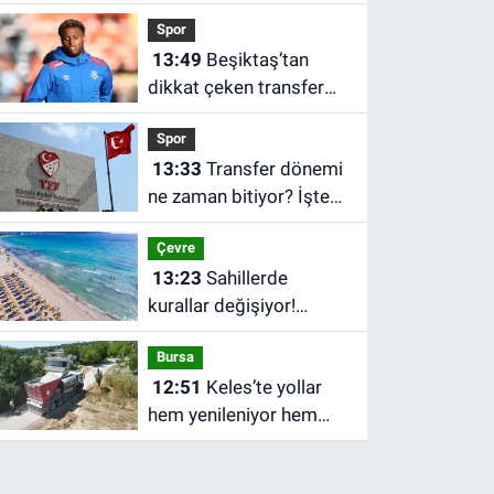
ton atık toplanıyor
Spor
13:49
Beşiktaş’tan
dikkat çeken transfer
hamlesi! Rota İskoçya
Spor
13:33
Transfer dönemi
ne zaman bitiyor? İşte
TFF’nin açıkladığı son
Çevre
tarih
13:23
Sahillerde
kurallar değişiyor!
Bakanlık işgallere
Bursa
müdahale edecek
12:51
Keles’te yollar
hem yenileniyor hem
genişliyor