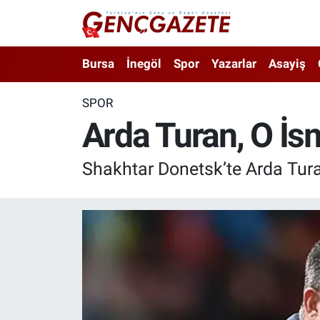
Bursa
Nöbetçi Eczaneler
Bursa
İnegöl
Spor
Yazarlar
Asayiş
İnegöl
Hava Durumu
SPOR
Arda Turan, O İsm
3.SAYFA
Trafik Durumu
Spor
Süper Lig Puan Durumu ve Fikstür
Shakhtar Donetsk’te Arda Tur
Eğitim
Tüm Manşetler
Ekonomi
Son Dakika Haberleri
Güncel
Haber Arşivi
İnanç