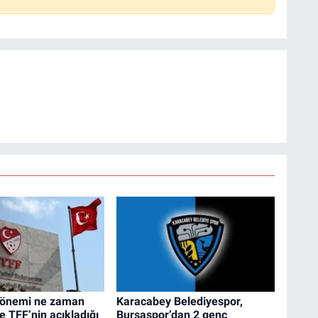
dönemi ne zaman
Karacabey Belediyespor,
te TFF’nin açıkladığı
Bursaspor’dan 2 genç