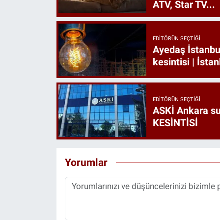
ATV, Star TV...
EDITÖRÜN SEÇTIĞI
Ayedaş İstanbul
kesintisi | İsta
EDITÖRÜN SEÇTIĞI
ASKİ Ankara s
KESİNTİSİ
Yorumlar