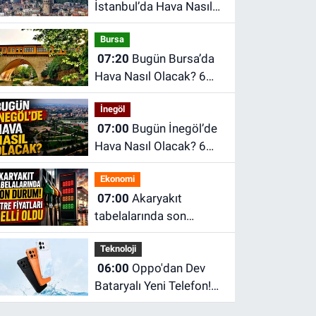
İstanbul’da Hava Nasıl
Olacak? 6 Ağustos
Bursa
Perşembe İstanbul
07:20
Bugün Bursa’da
Hava Durumu
Hava Nasıl Olacak? 6
Ağustos Perşembe
İnegöl
Bursa Hava Durumu
07:00
Bugün İnegöl’de
Hava Nasıl Olacak? 6
Ağustos Perşembe
Ekonomi
İnegöl Hava Durumu
07:00
Akaryakıt
tabelalarında son
durum! Litre fiyatları
Teknoloji
belli oldu
06:00
Oppo'dan Dev
Bataryalı Yeni Telefon!
10.000 mAh Pil ve