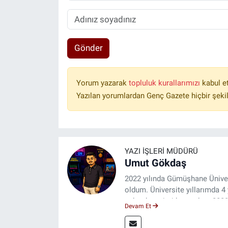
Gönder
Yorum yazarak
topluluk kurallarımızı
kabul e
Yazılan yorumlardan Genç Gazete hiçbir şeki
YAZI İŞLERI MÜDÜRÜ
Umut Gökdaş
2022 yılında Gümüşhane Üniver
oldum. Üniversite yıllarımda 
saha deneyimi kazandım. 2023 
Devam Et
ulaştırıyorum.