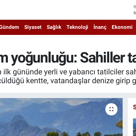
4
5
Gündem
Siyaset
Sağlık
Teknoloji
İnanç
Ekonomi
6
6
 yoğunluğu: Sahiller tat
1
lk gününde yerli ve yabancı tatilciler sah
6
çüldüğü kentte, vatandaşlar denize girip 