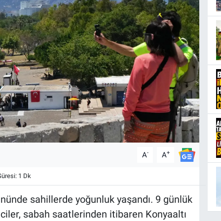
-
+
A
A
resi: 1 Dk
ününde sahillerde yoğunluk yaşandı. 9 günlük
tilciler, sabah saatlerinden itibaren Konyaaltı