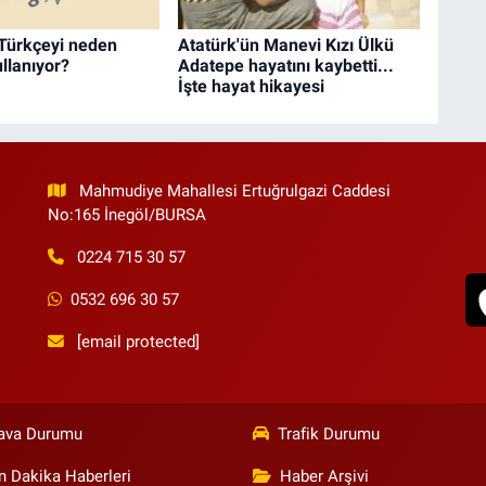
 Türkçeyi neden
Atatürk'ün Manevi Kızı Ülkü
llanıyor?
Adatepe hayatını kaybetti...
İşte hayat hikayesi
Mahmudiye Mahallesi Ertuğrulgazi Caddesi
No:165 İnegöl/BURSA
0224 715 30 57
0532 696 30 57
[email protected]
ava Durumu
Trafik Durumu
n Dakika Haberleri
Haber Arşivi