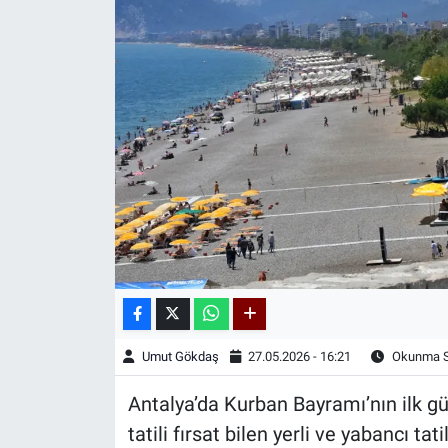
Kadın & Aile
Kültür & Sanat
Sağlık
Siyaset
Teknoloji
Yazarlar
Astroloji-Rüya
Umut Gökdaş
27.05.2026 - 16:21
Okunma Sü
Antalya’da Kurban Bayramı’nın ilk g
tatili fırsat bilen yerli ve yabancı ta