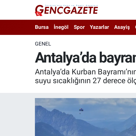
Bursa
Nöbetçi Eczaneler
Bursa
İnegöl
Spor
Yazarlar
Asayiş
İnegöl
Hava Durumu
GENEL
Antalya’da bayram
3.SAYFA
Trafik Durumu
Spor
Süper Lig Puan Durumu ve Fikstür
Antalya’da Kurban Bayramı’nın i
suyu sıcaklığının 27 derece öl
Eğitim
Tüm Manşetler
Ekonomi
Son Dakika Haberleri
Güncel
Haber Arşivi
İnanç