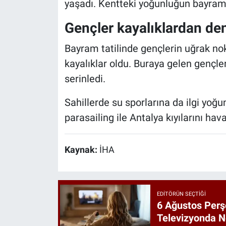
yaşadı. Kentteki yoğunluğun bayram 
Gençler kayalıklardan den
Bayram tatilinde gençlerin uğrak nok
kayalıklar oldu. Buraya gelen gençle
serinledi.
Sahillerde su sporlarına da ilgi yoğu
parasailing ile Antalya kıyılarını hav
Kaynak:
İHA
EDITÖRÜN SEÇTIĞI
6 Ağustos Perş
Televizyonda N