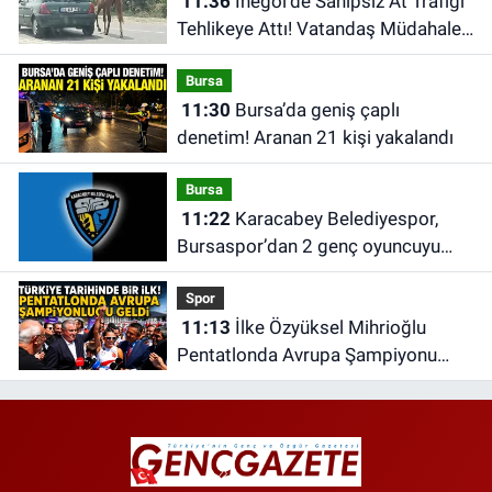
11:36
İnegöl’de Sahipsiz At Trafiği
Tehlikeye Attı! Vatandaş Müdahale
Etti
Bursa
11:30
Bursa’da geniş çaplı
denetim! Aranan 21 kişi yakalandı
Bursa
11:22
Karacabey Belediyespor,
Bursaspor’dan 2 genç oyuncuyu
kadrosuna kattı
Spor
11:13
İlke Özyüksel Mihrioğlu
Pentatlonda Avrupa Şampiyonu
Oldu!