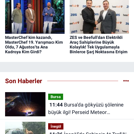
MasterChef kim kazandı,
ZES ve Beefull'dan Elektrikli
MasterChef 19. Yarışmacı Kim
Araç Sahiplerine Büyük
Oldu, 7 Ağustos’ta Ana
Kolaylık! Tek Uygulamayla
Kadroya Kim Girdi?
Binlerce Şarj Noktasına Erişim
Son Haberler
Bursa
11:44
Bursa’da gökyüzü şölenine
büyük ilgi! Perseid Meteor
Yağmuru’nu 25 bin kişi izledi
İnegöl