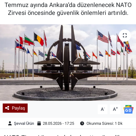
Temmuz ayında Ankara’da düzenlenecek NATO
Kadın & Aile
Zirvesi öncesinde güvenlik önlemleri artırıldı.
Kültür & Sanat
Sağlık
Siyaset
Teknoloji
Yazarlar
Astroloji-Rüya
Paylaş
-
+
A
A
Şevval Ürün
28.05.2026 - 17:25
Okunma Süresi: 1 Dk