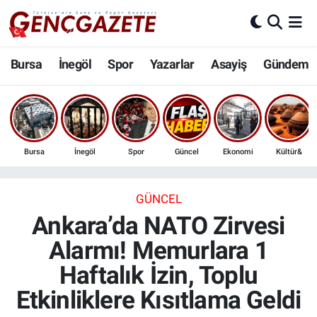
Bursa
Nöbetçi Eczaneler
Bursa
İnegöl
Spor
Yazarlar
Asayiş
Gündem
İnegöl
Hava Durumu
3.SAYFA
Trafik Durumu
Bursa
İnegöl
Spor
Güncel
Ekonomi
Kültür&
Spor
Süper Lig Puan Durumu ve Fikstür
Eğitim
Tüm Manşetler
GÜNCEL
Ankara’da NATO Zirvesi
Ekonomi
Son Dakika Haberleri
Alarmı! Memurlara 1
Haftalık İzin, Toplu
Güncel
Haber Arşivi
Etkinliklere Kısıtlama Geldi
İnanç