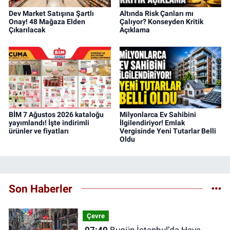
Dev Market Satışına Şartlı
Altında Risk Çanları mı
Onay! 48 Mağaza Elden
Çalıyor? Konseyden Kritik
Çıkarılacak
Açıklama
BİM 7 Ağustos 2026 kataloğu
Milyonlarca Ev Sahibini
yayımlandı! İşte indirimli
İlgilendiriyor! Emlak
ürünler ve fiyatları
Vergisinde Yeni Tutarlar Belli
Oldu
Son Haberler
Çevre
07:40
Bugün İstanbul’da Hava