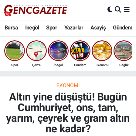
Bursa
Nöbetçi Eczaneler
Bursa
İnegöl
Spor
Yazarlar
Asayiş
Gündem
İnegöl
Hava Durumu
3.SAYFA
Trafik Durumu
Spor
Çevre
İnegöl
Gündem
Ekonomi
Sağlık
Spor
Süper Lig Puan Durumu ve Fikstür
Eğitim
Tüm Manşetler
EKONOMI
Altın yine düşüştü! Bugün
Ekonomi
Son Dakika Haberleri
Cumhuriyet, ons, tam,
yarım, çeyrek ve gram altın
Güncel
Haber Arşivi
ne kadar?
İnanç