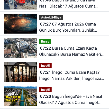
Nasıl Olacak? 7 Ağustos Cuma
İstanbul Hava Durumu
Astroloji-Rüya
07:27
07 Ağustos 2026 Cuma
Günlük Burç Yorumları, Günlük
Astroloji Rehberi
Bursa
07:22
Bursa Cuma Ezanı Kaçta
Okunacak? Bursa Namaz Vakitleri,
Bursa Ezan Saatleri | 07 Ağustos
İnegöl
2026 Cuma
07:21
İnegöl Cuma Ezanı Kaçta?
İnegöl Namaz Vakitleri, İnegöl Ezan
Saatleri | 07 Ağustos 2026 Cuma
İnegöl
07:20
Bugün İnegöl’de Hava Nasıl
Olacak? 7 Ağustos Cuma İnegöl
Hava Durumu