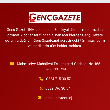
Genç Gazete İHA abonesidir. Editöryal düzenleme olmadan,
otomatik botlar tarafından alınan içeriklerden Genç Gazete
sorumlu değildir. GencGazete.net adresindeki tüm yazı, resim
ve içeriklerin tüm hakları saklıdır.
Mahmudiye Mahallesi Ertuğrulgazi Caddesi No:165
İnegöl/BURSA
0224 715 30 57
0532 696 30 57
[email protected]