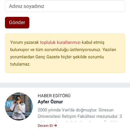
Gönder
Yorum yazarak
topluluk kurallarımızı
kabul etmiş
bulunuyor ve tüm sorumluluğu üstleniyorsunuz. Yazılan
yorumlardan Genç Gazete hiçbir şekilde sorumlu
tutulamaz.
HABER EDITÖRÜ
Ayfer Öznur
2000 yılında Van’da doğmuştur. Giresun
Üniversitesi İletişim Fakültesi mezunudur. 3
yıldır medya sektöründe çalışıyor. Özelikle
Devam Et
kitap ve film konusunda uzmanlaşmıştır.