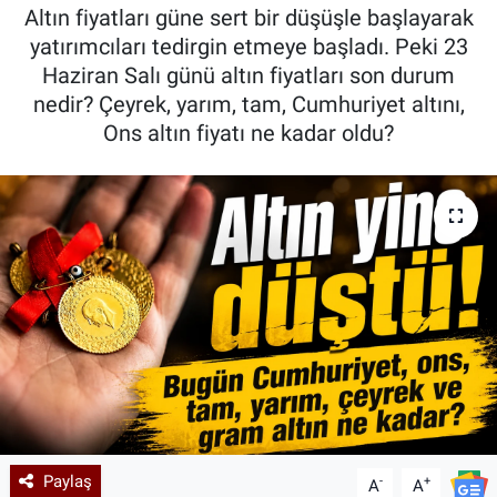
Altın fiyatları güne sert bir düşüşle başlayarak
Kadın & Aile
yatırımcıları tedirgin etmeye başladı. Peki 23
Haziran Salı günü altın fiyatları son durum
Kültür & Sanat
nedir? Çeyrek, yarım, tam, Cumhuriyet altını,
Ons altın fiyatı ne kadar oldu?
Sağlık
Siyaset
Teknoloji
Yazarlar
Astroloji-Rüya
Paylaş
-
+
A
A