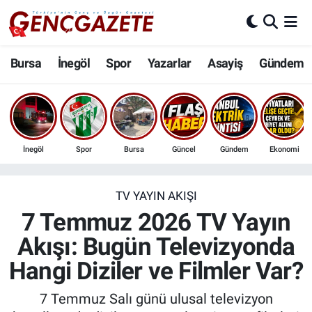
Bursa
Nöbetçi Eczaneler
Bursa
İnegöl
Spor
Yazarlar
Asayiş
Gündem
İnegöl
Hava Durumu
3.SAYFA
Trafik Durumu
İnegöl
Spor
Bursa
Güncel
Gündem
Ekonomi
Spor
Süper Lig Puan Durumu ve Fikstür
Eğitim
Tüm Manşetler
TV YAYIN AKIŞI
7 Temmuz 2026 TV Yayın
Ekonomi
Son Dakika Haberleri
Akışı: Bugün Televizyonda
Hangi Diziler ve Filmler Var?
Güncel
Haber Arşivi
7 Temmuz Salı günü ulusal televizyon
İnanç