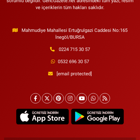
sorumlu değildir. GencGazete.net adresindeki tüm yazı, resim
ve içeriklerin tüm hakları saklıdır.
Mahmudiye Mahallesi Ertuğrulgazi Caddesi No:165
İnegöl/BURSA
0224 715 30 57
0532 696 30 57
[email protected]