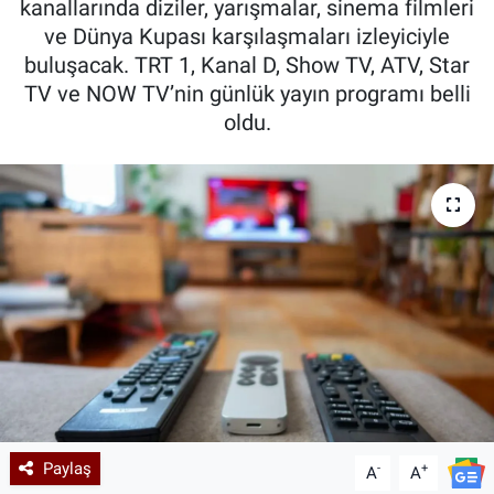
kanallarında diziler, yarışmalar, sinema filmleri
ve Dünya Kupası karşılaşmaları izleyiciyle
Kadın & Aile
buluşacak. TRT 1, Kanal D, Show TV, ATV, Star
TV ve NOW TV’nin günlük yayın programı belli
Kültür & Sanat
oldu.
Sağlık
Siyaset
Teknoloji
Yazarlar
Astroloji-Rüya
Paylaş
-
+
A
A