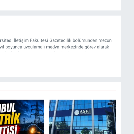
sitesi İletişim Fakültesi Gazetecilik bölümünden mezun
4 yıl boyunca uygulamalı medya merkezinde görev alarak
yılından beri Genç Gazete'de okurlarımıza haber