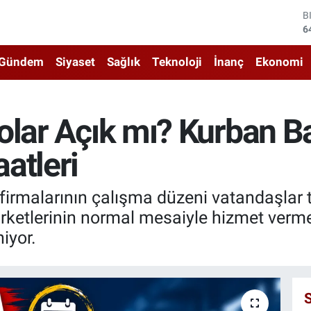
D
4
E
5
Gündem
Siyaset
Sağlık
Teknoloji
İnanç
Ekonomi
S
6
G
6
olar Açık mı? Kurban B
B
1
atleri
B
6
irmalarının çalışma düzeni vatandaşlar t
rketlerinin normal mesaiyle hizmet verme
iyor.