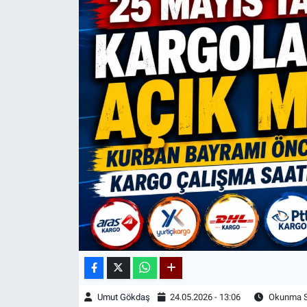
Kadın & Aile
Kültür & Sanat
Sağlık
Siyaset
Teknoloji
Yazarlar
Astroloji-Rüya
Umut Gökdaş
24.05.2026 - 13:06
Okunma Sü