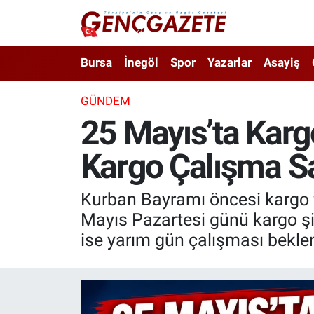
Bursa
Nöbetçi Eczaneler
Bursa
İnegöl
Spor
Yazarlar
Asayiş
İnegöl
Hava Durumu
GÜNDEM
25 Mayıs’ta Karg
3.SAYFA
Trafik Durumu
Kargo Çalışma Sa
Spor
Süper Lig Puan Durumu ve Fikstür
Eğitim
Tüm Manşetler
Kurban Bayramı öncesi kargo f
Mayıs Pazartesi günü kargo şi
Ekonomi
Son Dakika Haberleri
ise yarım gün çalışması beklen
Güncel
Haber Arşivi
İnanç