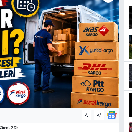
-
+
A
A
resi: 2 Dk