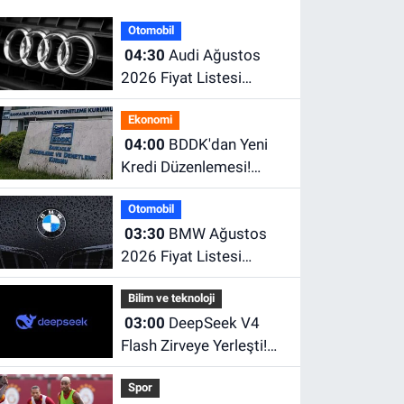
Otomobil
04:30
Audi Ağustos
2026 Fiyat Listesi
Açıklandı! İşte A3, A5,
Ekonomi
A6, Q Serisi ve e-tron
04:00
BDDK'dan Yeni
Modellerinin Güncel
Kredi Düzenlemesi!
Fiyatları
Limitler Düşürüldü,
Otomobil
Uyum İçin Tarih Verildi
03:30
BMW Ağustos
2026 Fiyat Listesi
Açıklandı! İşte Güncel
Bilim ve teknoloji
Fiyatlar
03:00
DeepSeek V4
Flash Zirveye Yerleşti!
Dünyanın En Çok Tercih
Spor
Edilen Yapay Zekâ