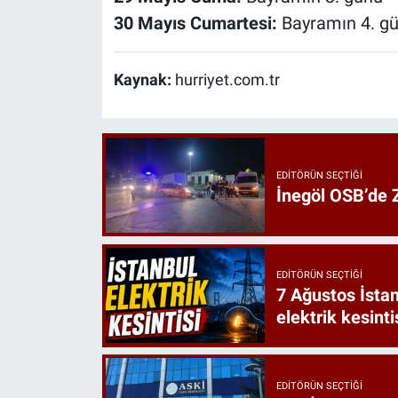
30 Mayıs Cumartesi:
Bayramın 4. gü
Kaynak:
hurriyet.com.tr
EDITÖRÜN SEÇTIĞI
İnegöl OSB’de Z
EDITÖRÜN SEÇTIĞI
7 Ağustos İstan
elektrik kesinti
EDITÖRÜN SEÇTIĞI