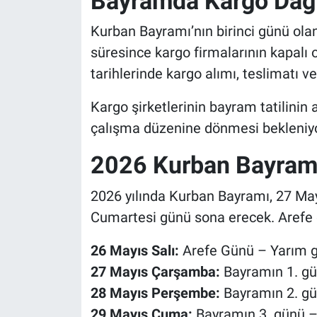
Bayramda Kargo Dağı
Kurban Bayramı’nın birinci günü ol
süresince kargo firmalarının kapalı 
tarihlerinde kargo alımı, teslimatı v
Kargo şirketlerinin bayram tatilini
çalışma düzenine dönmesi bekleniyo
2026 Kurban Bayramı
2026 yılında Kurban Bayramı, 27 M
Cumartesi günü sona erecek. Arefe g
26 Mayıs Salı:
Arefe Günü – Yarım gü
27 Mayıs Çarşamba:
Bayramın 1. gü
28 Mayıs Perşembe:
Bayramın 2. gü
29 Mayıs Cuma:
Bayramın 3. günü –