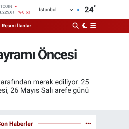
°
OLAR
24
İstanbul
7,6704
%0
URO
5,0406
%-0.08
Resmi İlanlar
TERLİN
4,2143
%0
RAM ALTIN
510.40
%0.45
ayramı Öncesi
İST100
3.799
%70
ITCOIN
4.225,61
%-0.63
arafından merak ediliyor. 25
si, 26 Mayıs Salı arefe günü
Son Haberler