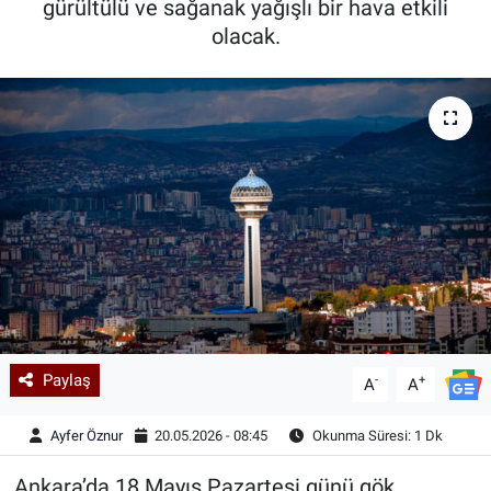
gürültülü ve sağanak yağışlı bir hava etkili
olacak.
Kadın & Aile
Kültür & Sanat
Sağlık
Siyaset
Teknoloji
Yazarlar
Astroloji-Rüya
Paylaş
-
+
A
A
Ayfer Öznur
20.05.2026 - 08:45
Okunma Süresi: 1 Dk
Ankara’da 18 Mayıs Pazartesi günü gök