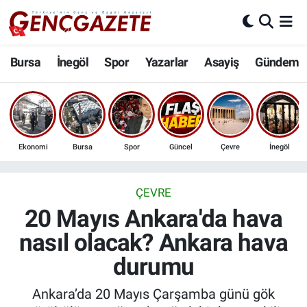
Bursa
Nöbetçi Eczaneler
Bursa
İnegöl
Spor
Yazarlar
Asayiş
Gündem
İnegöl
Hava Durumu
3.SAYFA
Trafik Durumu
Ekonomi
Bursa
Spor
Güncel
Çevre
İnegöl
Spor
Süper Lig Puan Durumu ve Fikstür
Eğitim
Tüm Manşetler
ÇEVRE
20 Mayıs Ankara'da hava
Ekonomi
Son Dakika Haberleri
nasıl olacak? Ankara hava
durumu
Güncel
Haber Arşivi
Ankara’da 20 Mayıs Çarşamba günü gök
İnanç