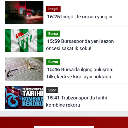
İnegöl
16:25
İnegöl'de orman yangını
Bursa
15:59
Bursaspor'da yeni sezon
öncesi sakatlık şoku!
Bursa
15:46
Bursa'da ilginç buluşma:
Tilki, kedi ve kirpi aynı noktada
görüntülendi
Spor
15:41
Trabzonspor’da tarihi
kombine rekoru