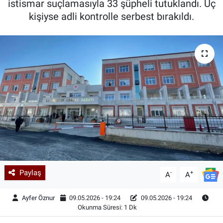
istismar suçlamasıyla 33 şüpheli tutuklandı. Üç
kişiyse adli kontrolle serbest bırakıldı.
Kadın & Aile
Kültür & Sanat
Sağlık
Siyaset
Teknoloji
Yazarlar
Astroloji-Rüya
Paylaş
-
+
A
A
Ayfer Öznur
09.05.2026 - 19:24
09.05.2026 - 19:24
Okunma Süresi: 1 Dk