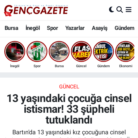
Bursa
Nöbetçi Eczaneler
Bursa
İnegöl
Spor
Yazarlar
Asayiş
Gündem
İnegöl
Hava Durumu
3.SAYFA
Trafik Durumu
İnegöl
Spor
Bursa
Güncel
Gündem
Ekonomi
Spor
Süper Lig Puan Durumu ve Fikstür
Eğitim
Tüm Manşetler
GÜNCEL
13 yaşındaki çocuğa cinsel
Ekonomi
Son Dakika Haberleri
istismar! 33 şüpheli
tutuklandı
Güncel
Haber Arşivi
Bartın'da 13 yaşındaki kız çocuğuna cinsel
İnanç