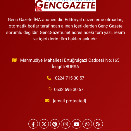
Genç Gazete İHA abonesidir. Editöryal düzenleme olmadan,
otomatik botlar tarafından alınan içeriklerden Genç Gazete
sorumlu değildir. GencGazete.net adresindeki tüm yazı, resim
ve içeriklerin tüm hakları saklıdır.
Mahmudiye Mahallesi Ertuğrulgazi Caddesi No:165
İnegöl/BURSA
0224 715 30 57
0532 696 30 57
[email protected]