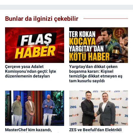
Bunlar da ilginizi çekebilir
Çerçeve yasa Adalet
Yargıtay’dan dikkat çeken
Komisyonu’ndan geçti: İşte
boşanma kararı: Kişisel
düzenlemenin detayları
temizliğe dikkat etmeyen eş
tam kusurlu sayıldı
MasterChef kim kazandı,
ZES ve Beefull'dan Elektrikli