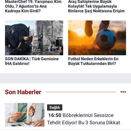
MasterChef 19. Yarışmacı Kim
Araç Sahiplerine Büyük
Oldu, 7 Ağustos’ta Ana
Kolaylık! Tek Uygulamayla
Kadroya Kim Girdi?
Binlerce Şarj Noktasına Erişim
SON DAKİKA | Türk Gemisine
Futbol Neden Erkeklerin En
İHA Saldırısı!
Büyük Tutkularından Biri?
Son Haberler
Sağlık
16:50
Böbreklerinizi Sessizce
Tehdit Ediyor! Bu 3 Soruna Dikkat