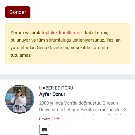
Gönder
Yorum yazarak
topluluk kurallarımızı
kabul etmiş
bulunuyor ve tüm sorumluluğu üstleniyorsunuz. Yazılan
yorumlardan Genç Gazete hiçbir şekilde sorumlu
tutulamaz.
HABER EDITÖRÜ
Ayfer Öznur
2000 yılında Van’da doğmuştur. Giresun
Üniversitesi İletişim Fakültesi mezunudur. 3
yıldır medya sektöründe çalışıyor. Özelikle
Devam Et
kitap ve film konusunda uzmanlaşmıştır.