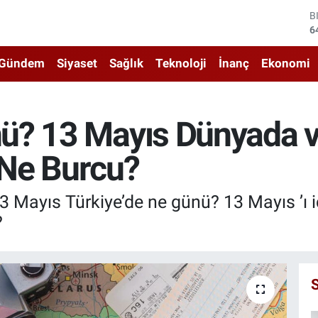
D
4
E
5
Gündem
Siyaset
Sağlık
Teknoloji
İnanç
Ekonomi
S
6
G
6
ü? 13 Mayıs Dünyada v
B
1
Ne Burcu?
B
6
ayıs Türkiye’de ne günü? 13 Mayıs ’ı için
?