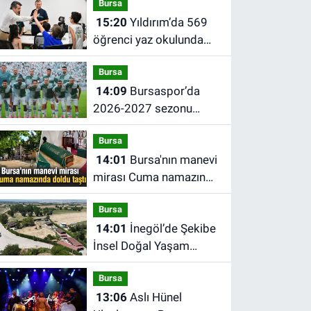
Bursa
15:20
Yıldırım’da 569
öğrenci yaz okulunda
26 farklı branşta eğitim
Bursa
alıyor
14:09
Bursaspor’da
2026-2027 sezonu
forma numaraları belli
Bursa
oldu
14:01
Bursa'nın manevi
mirası Cuma namazında
doldu taştı
Bursa
14:01
İnegöl’de Şekibe
İnsel Doğal Yaşam
Çiftliği atlı binicilik
Bursa
merkezine dönüşüyor
13:06
Aslı Hünel