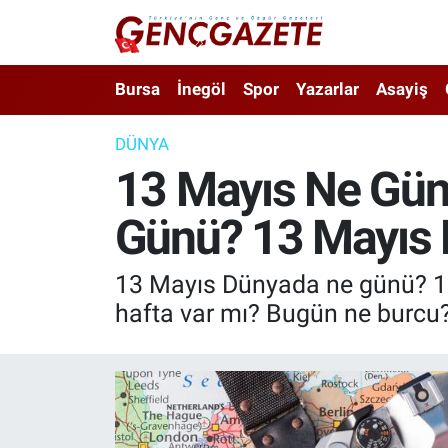
Bursa
Nöbetçi Eczaneler
Bursa
İnegöl
Spor
Yazarlar
Asayiş
İnegöl
Hava Durumu
DÜNYA
13 Mayıs Ne Gün
3.SAYFA
Trafik Durumu
Günü? 13 Mayıs 
Spor
Süper Lig Puan Durumu ve Fikstür
Eğitim
Tüm Manşetler
13 Mayıs Dünyada ne günü? 13 M
hafta var mı? Bugün ne burcu
Ekonomi
Son Dakika Haberleri
Güncel
Haber Arşivi
İnanç