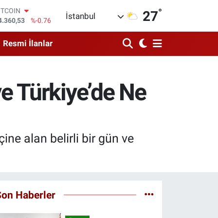
°
OLAR
27
İstanbul
7,7069
%0.17
URO
5,0265
%0.01
Resmi İlanlar
TERLİN
4,1897
%0.02
RAM ALTIN
574.81
%1.44
e Türkiye’de Ne
İST100
3.887
%64
ITCOIN
4.360,53
%-0.76
e alan belirli bir gün ve
Son Haberler