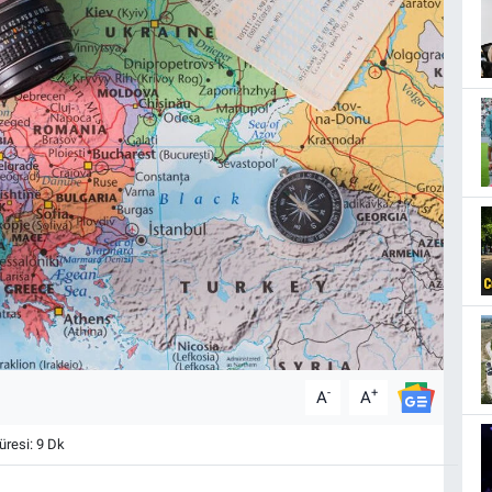
-
+
A
A
resi: 9 Dk