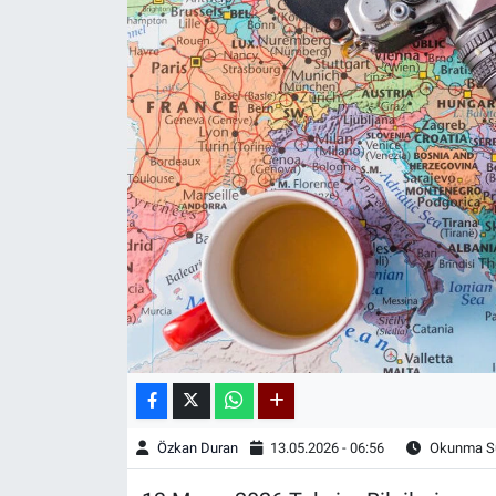
Kadın & Aile
Kültür & Sanat
Sağlık
Siyaset
Teknoloji
Yazarlar
Astroloji-Rüya
Özkan Duran
13.05.2026 - 06:56
Okunma Sü