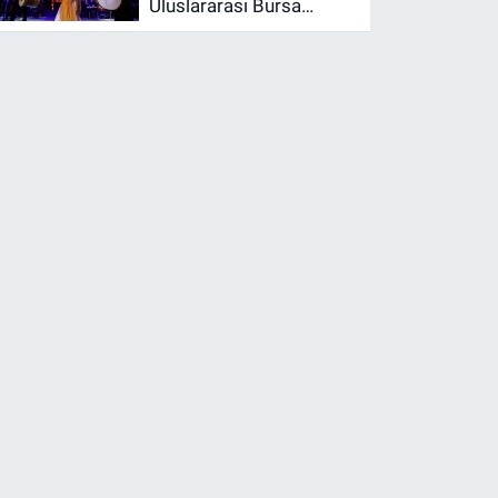
Uluslararası Bursa
Festivali’nde sahne aldı