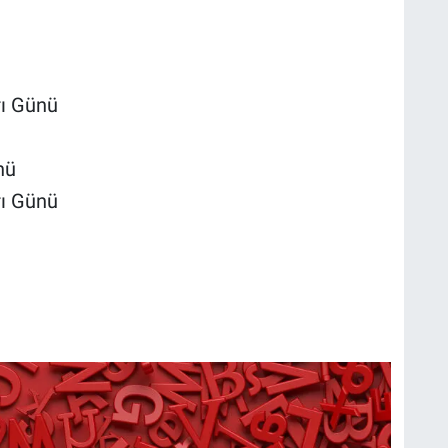
rı Günü
nü
rı Günü