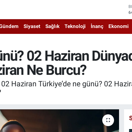
D
4
E
5
Gündem
Siyaset
Sağlık
Teknoloji
İnanç
Ekonomi
S
6
G
6
nü? 02 Haziran Dünyad
B
1
iran Ne Burcu?
B
6
 Haziran Türkiye’de ne günü? 02 Haziran ’
?