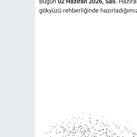
Bugün
02 Haziran 2026, Salı.
Haziran
gökyüzü rehberliğinde hazırladığımız 