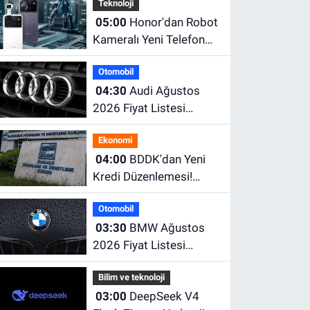
Teknoloji
05:00
Honor'dan Robot
Kameralı Yeni Telefon
Geliyor! 200 MP
Otomobil
Kamera ve Dev Batarya
04:30
Audi Ağustos
Dikkat Çekiyor
2026 Fiyat Listesi
Açıklandı! İşte A3, A5,
Ekonomi
A6, Q Serisi ve e-tron
04:00
BDDK'dan Yeni
Modellerinin Güncel
Kredi Düzenlemesi!
Fiyatları
Limitler Düşürüldü,
Otomobil
Uyum İçin Tarih Verildi
03:30
BMW Ağustos
2026 Fiyat Listesi
Açıklandı! İşte Güncel
Bilim ve teknoloji
Fiyatlar
03:00
DeepSeek V4