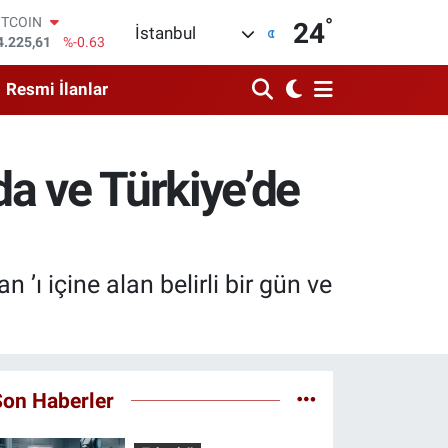
°
OLAR
24
İstanbul
7,6704
%0
URO
5,0406
%-0.08
Resmi İlanlar
TERLİN
4,2143
%0
RAM ALTIN
510.40
%0.45
a ve Türkiye’de
İST100
3.799
%70
ITCOIN
4.225,61
%-0.63
ı içine alan belirli bir gün ve
Son Haberler