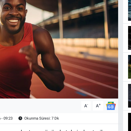
-
+
A
A
 - 09:23
Okunma Süresi: 7 Dk