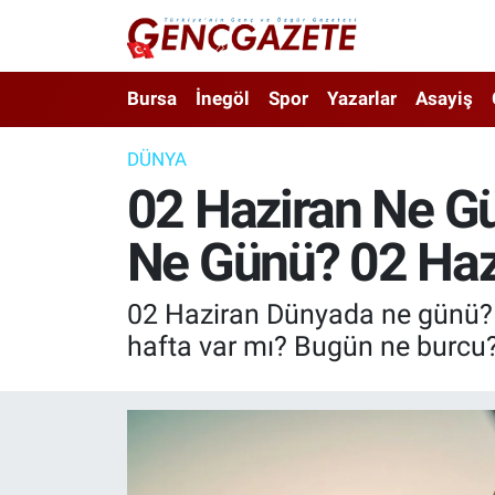
Bursa
Nöbetçi Eczaneler
Bursa
İnegöl
Spor
Yazarlar
Asayiş
İnegöl
Hava Durumu
DÜNYA
02 Haziran Ne Gü
3.SAYFA
Trafik Durumu
Ne Günü? 02 Haz
Spor
Süper Lig Puan Durumu ve Fikstür
Eğitim
Tüm Manşetler
02 Haziran Dünyada ne günü? 02
hafta var mı? Bugün ne burcu
Ekonomi
Son Dakika Haberleri
Güncel
Haber Arşivi
İnanç