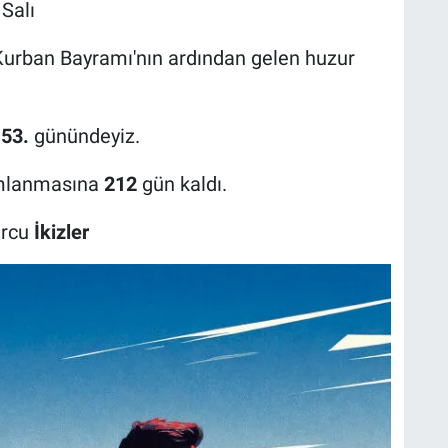
Salı
Kurban Bayramı'nın ardından gelen huzur
53.
günündeyiz.
mlanmasına
212
gün kaldı.
urcu
İkizler