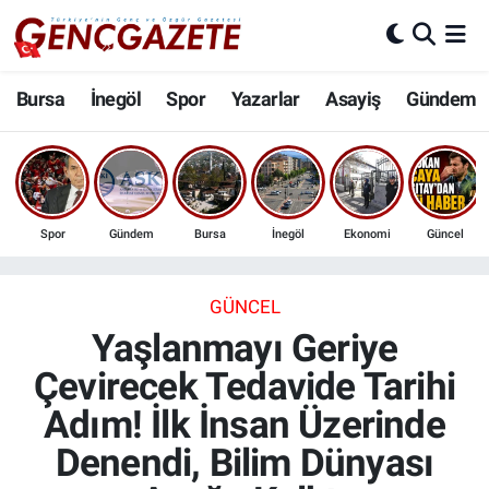
Bursa
Nöbetçi Eczaneler
Bursa
İnegöl
Spor
Yazarlar
Asayiş
Gündem
İnegöl
Hava Durumu
3.SAYFA
Trafik Durumu
Spor
Gündem
Bursa
İnegöl
Ekonomi
Güncel
Spor
Süper Lig Puan Durumu ve Fikstür
Eğitim
Tüm Manşetler
GÜNCEL
Yaşlanmayı Geriye
Ekonomi
Son Dakika Haberleri
Çevirecek Tedavide Tarihi
Adım! İlk İnsan Üzerinde
Güncel
Haber Arşivi
Denendi, Bilim Dünyası
İnanç