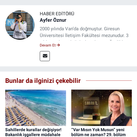
HABER EDITÖRÜ
Ayfer Öznur
2000 yılında Van’da doğmuştur. Giresun
Üniversitesi İletişim Fakültesi mezunudur. 3
yıldır medya sektöründe çalışıyor. Özelikle
Devam Et
kitap ve film konusunda uzmanlaşmıştır.
Bunlar da ilginizi çekebilir
Sahillerde kurallar değişiyor!
“Var Mısın Yok Musun” yeni
Bakanlık işgallere müdahale
bölüm ne zaman? 29. bölüm