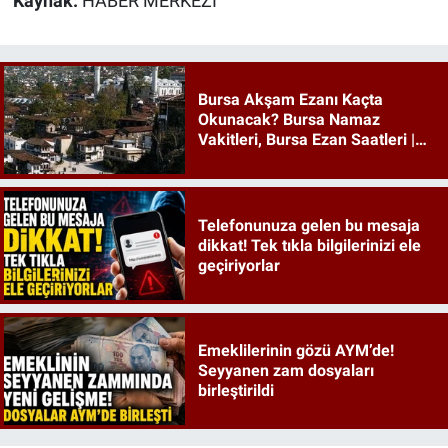
Kaynak:
HABER MERKEZİ
Bursa Akşam Ezanı Kaçta
Okunacak? Bursa Namaz
Vakitleri, Bursa Ezan Saatleri |
09 Ağustos 2026 Pazar
Telefonunuza gelen bu mesaja
dikkat! Tek tıkla bilgilerinizi ele
geçiriyorlar
Emeklilerinin gözü AYM’de!
Seyyanen zam dosyaları
birleştirildi