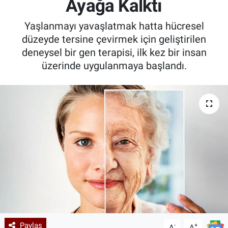
Ayağa Kalktı
Kadın & Aile
Yaşlanmayı yavaşlatmak hatta hücresel
düzeyde tersine çevirmek için geliştirilen
Kültür & Sanat
deneysel bir gen terapisi, ilk kez bir insan
üzerinde uygulanmaya başlandı.
Sağlık
Siyaset
Teknoloji
Yazarlar
Astroloji-Rüya
Paylaş
-
+
A
A