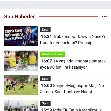
Son Haberler
Spor
16:31
Trabzonspor Darwin Nunez’i
transfer edecek mi? Prensip
anlaşması iddiası
Haberde İnsan
16:07
14 yaşında limonata satarak
ayda 90 bin lira kazanıyor
Spor
16:00
Sarıyer-Muğlaspor Maçı Ne
Zaman, Saat Kaçta ve Hangi
Kanalda?
Spor
15:59
Iğdır FK-Fatih Karagümrük