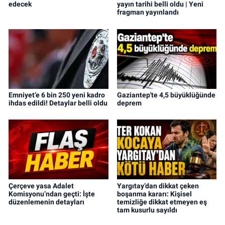
edecek
yayın tarihi belli oldu | Yeni
fragman yayınlandı
Emniyet’e 6 bin 250 yeni kadro
Gaziantep'te 4,5 büyüklüğünde
ihdas edildi! Detaylar belli oldu
deprem
Çerçeve yasa Adalet
Yargıtay’dan dikkat çeken
Komisyonu’ndan geçti: İşte
boşanma kararı: Kişisel
düzenlemenin detayları
temizliğe dikkat etmeyen eş
tam kusurlu sayıldı