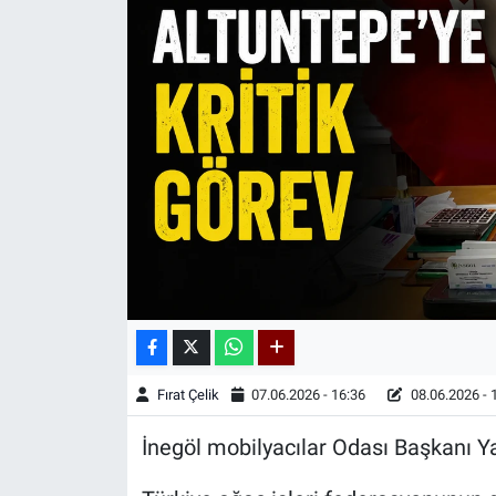
Kadın & Aile
Kültür & Sanat
Sağlık
Siyaset
Teknoloji
Yazarlar
Astroloji-Rüya
Fırat Çelik
07.06.2026 - 16:36
08.06.2026 - 
İnegöl mobilyacılar Odası Başkanı Y