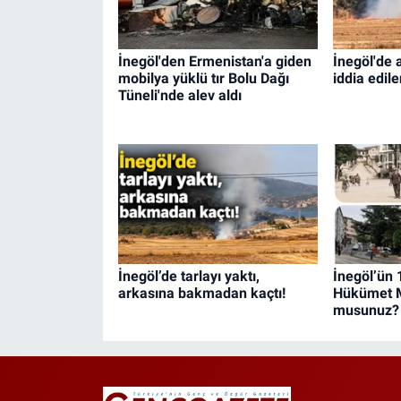
İnegöl'den Ermenistan'a giden
İnegöl'de 
mobilya yüklü tır Bolu Dağı
iddia edil
Tüneli'nde alev aldı
İnegöl’de tarlayı yaktı,
İnegöl’ün 
arkasına bakmadan kaçtı!
Hükümet M
musunuz?