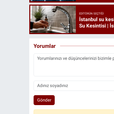
EDITÖRÜN SEÇTIĞI
İstanbul su kes
Su Kesintisi | İ
Yorumlar
Gönder