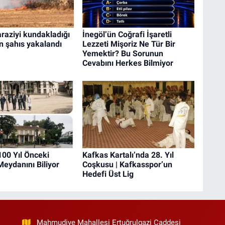
araziyi kundakladığı
İnegöl’ün Coğrafi İşaretli
en şahıs yakalandı
Lezzeti Mişoriz Ne Tür Bir
Yemektir? Bu Sorunun
Cevabını Herkes Bilmiyor
100 Yıl Önceki
Kafkas Kartalı’nda 28. Yıl
eydanını Biliyor
Coşkusu | Kafkasspor’un
Hedefi Üst Lig
Mahmudiye Mahallesi Ertuğrulgazi Caddesi