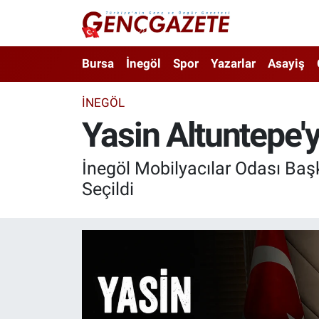
Bursa
Nöbetçi Eczaneler
Bursa
İnegöl
Spor
Yazarlar
Asayiş
İnegöl
Hava Durumu
İNEGÖL
Yasin Altuntepe'y
3.SAYFA
Trafik Durumu
Spor
Süper Lig Puan Durumu ve Fikstür
İnegöl Mobilyacılar Odası Baş
Seçildi
Eğitim
Tüm Manşetler
Ekonomi
Son Dakika Haberleri
Güncel
Haber Arşivi
İnanç