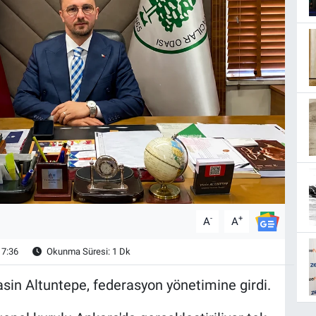
-
+
A
A
17:36
Okunma Süresi: 1 Dk
asin Altuntepe, federasyon yönetimine girdi.