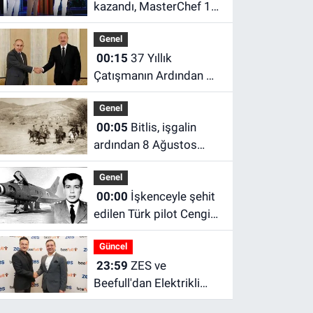
kazandı, MasterChef 19.
Yarışmacı Kim Oldu, 7
Genel
Ağustos’ta Ana Kadroya
00:15
37 Yıllık
Kim Girdi?
Çatışmanın Ardından Bir
Yıl Sonra: Azerbaycan
Genel
ve Ermenistan Barışında
00:05
Bitlis, işgalin
Kritik Süreç
ardından 8 Ağustos
1916'da yeniden vatan
Genel
toprağı oldu
00:00
İşkenceyle şehit
edilen Türk pilot Cengiz
Topel anılıyor
Güncel
23:59
ZES ve
Beefull'dan Elektrikli
Araç Sahiplerine Büyük