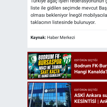
Türkiye ağaç işleri federasyonunun g
liste ile gidilen seçimde mevcut Baş
olması bekleniyor İnegöl mobilyacıl
taklacının listesinde bulunuyor.
Kaynak:
Haber Merkezi
EDITÖRÜN SEÇTIĞI
Bodrum FK-Bur
Hangi Kanalda
EDITÖRÜN SEÇTIĞI
ASKİ Ankara s
KESİNTİSİ | Ank