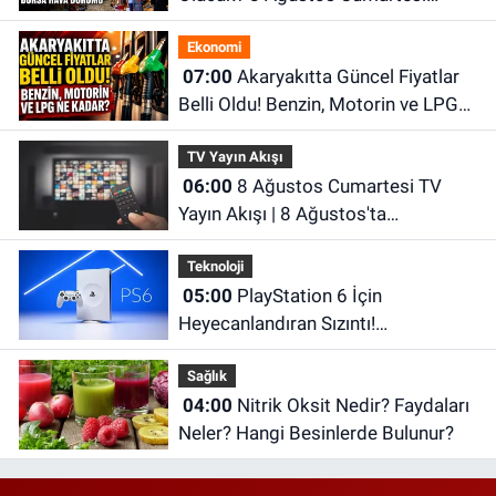
İnegöl Hava Durumu
Ekonomi
07:00
Akaryakıtta Güncel Fiyatlar
Belli Oldu! Benzin, Motorin ve LPG
Ne Kadar?
TV Yayın Akışı
06:00
8 Ağustos Cumartesi TV
Yayın Akışı | 8 Ağustos'ta
Televizyonda Neler Var? TRT 1, TV8,
Teknoloji
NOW TV, Show TV, ATV, Star TV...
05:00
PlayStation 6 İçin
Heyecanlandıran Sızıntı!
Performansı PS5'i Geride Bırakabilir
Sağlık
04:00
Nitrik Oksit Nedir? Faydaları
Neler? Hangi Besinlerde Bulunur?