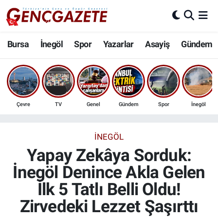
Bursa
Nöbetçi Eczaneler
Bursa
İnegöl
Spor
Yazarlar
Asayiş
Gündem
İnegöl
Hava Durumu
3.SAYFA
Trafik Durumu
Çevre
TV
Genel
Gündem
Spor
İnegöl
Spor
Süper Lig Puan Durumu ve Fikstür
Eğitim
Tüm Manşetler
İNEGÖL
Yapay Zekâya Sorduk:
Ekonomi
Son Dakika Haberleri
İnegöl Denince Akla Gelen
İlk 5 Tatlı Belli Oldu!
Güncel
Haber Arşivi
Zirvedeki Lezzet Şaşırttı
İnanç