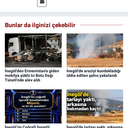
Bunlar da ilginizi çekebilir
İnegöl'den Ermenistan'a giden
İnegöl'de araziyi kundakladığı
mobilya yüklü tır Bolu Dağı
iddia edilen şahıs yakalandı
Tüneli'nde alev aldı
İnegöl’ün Coğrafi İşaretli
İnegöl’de tarlayı yaktı, arkasına