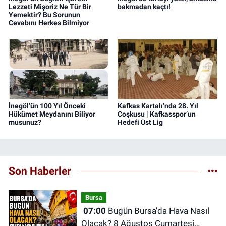
Lezzeti Mişoriz Ne Tür Bir
bakmadan kaçtı!
Yemektir? Bu Sorunun
Cevabını Herkes Bilmiyor
İnegöl’ün 100 Yıl Önceki
Kafkas Kartalı’nda 28. Yıl
Hükümet Meydanını Biliyor
Coşkusu | Kafkasspor’un
musunuz?
Hedefi Üst Lig
Son Haberler
Bursa
07:00
Bugün Bursa'da Hava Nasıl
Olacak? 8 Ağustos Cumartesi