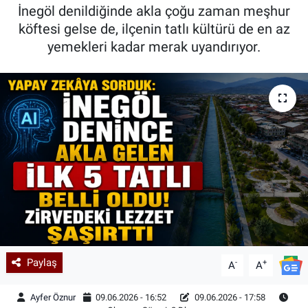
İnegöl denildiğinde akla çoğu zaman meşhur
Kadın & Aile
köftesi gelse de, ilçenin tatlı kültürü de en az
yemekleri kadar merak uyandırıyor.
Kültür & Sanat
Sağlık
Siyaset
Teknoloji
Yazarlar
Astroloji-Rüya
Paylaş
-
+
A
A
Ayfer Öznur
09.06.2026 - 16:52
09.06.2026 - 17:58