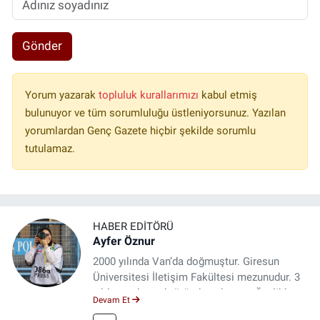
Gönder
Yorum yazarak
topluluk kurallarımızı
kabul etmiş
bulunuyor ve tüm sorumluluğu üstleniyorsunuz. Yazılan
yorumlardan Genç Gazete hiçbir şekilde sorumlu
tutulamaz.
HABER EDITÖRÜ
Ayfer Öznur
2000 yılında Van’da doğmuştur. Giresun
Üniversitesi İletişim Fakültesi mezunudur. 3
yıldır medya sektöründe çalışıyor. Özelikle
Devam Et
kitap ve film konusunda uzmanlaşmıştır.