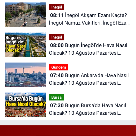
Bursa Ezan Saatleri | 10 Ağustos
İnegöl
2026 Pazartesi
08:11
İnegöl Akşam Ezanı Kaçta?
İnegöl Namaz Vakitleri, İnegöl Ezan
Saatleri | 10 Ağustos 2026
İnegöl
Pazartesi
08:00
Bugün İnegöl’de Hava Nasıl
Olacak? 10 Ağustos Pazartesi
İnegöl Hava Durumu
Gündem
07:40
Bugün Ankara'da Hava Nasıl
Olacak? 10 Ağustos Pazartesi
Ankara Hava Durumu
Bursa
07:30
Bugün Bursa'da Hava Nasıl
Olacak? 10 Ağustos Pazartesi
İnegöl Hava Durumu