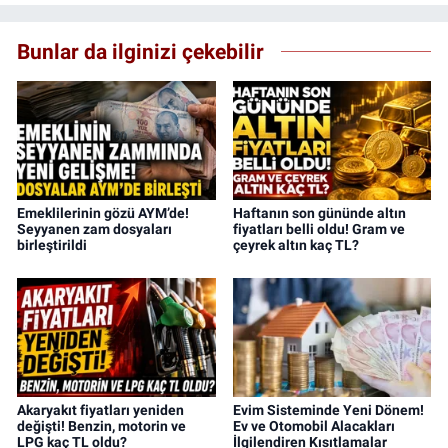
Bunlar da ilginizi çekebilir
Emeklilerinin gözü AYM’de!
Haftanın son gününde altın
Seyyanen zam dosyaları
fiyatları belli oldu! Gram ve
birleştirildi
çeyrek altın kaç TL?
Akaryakıt fiyatları yeniden
Evim Sisteminde Yeni Dönem!
değişti! Benzin, motorin ve
Ev ve Otomobil Alacakları
LPG kaç TL oldu?
İlgilendiren Kısıtlamalar