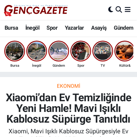
Bursa
Nöbetçi Eczaneler
Bursa
İnegöl
Spor
Yazarlar
Asayiş
Gündem
İnegöl
Hava Durumu
3.SAYFA
Trafik Durumu
Bursa
İnegöl
Gündem
Spor
TV
Kültür&
Spor
Süper Lig Puan Durumu ve Fikstür
Eğitim
Tüm Manşetler
EKONOMI
Xiaomi’dan Ev Temizliğinde
Ekonomi
Son Dakika Haberleri
Yeni Hamle! Mavi Işıklı
Kablosuz Süpürge Tanıtıldı
Güncel
Haber Arşivi
Xiaomi, Mavi Işıklı Kablosuz Süpürgesiyle Ev
İnanç