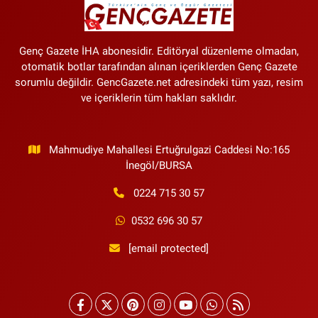
Genç Gazete İHA abonesidir. Editöryal düzenleme olmadan,
otomatik botlar tarafından alınan içeriklerden Genç Gazete
sorumlu değildir. GencGazete.net adresindeki tüm yazı, resim
ve içeriklerin tüm hakları saklıdır.
Mahmudiye Mahallesi Ertuğrulgazi Caddesi No:165
İnegöl/BURSA
0224 715 30 57
0532 696 30 57
[email protected]