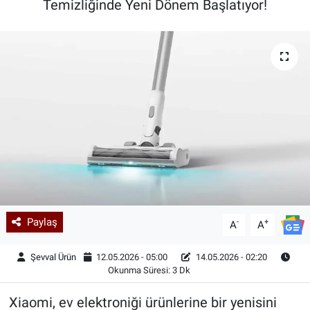
Temizliğinde Yeni Dönem Başlatıyor!
Kadın & Aile
Kültür & Sanat
Sağlık
Siyaset
Teknoloji
Yazarlar
Paylaş
-
+
A
A
Astroloji-Rüya
Şevval Ürün
12.05.2026 - 05:00
14.05.2026 - 02:20
Okunma Süresi: 3 Dk
Xiaomi, ev elektroniği ürünlerine bir yenisini