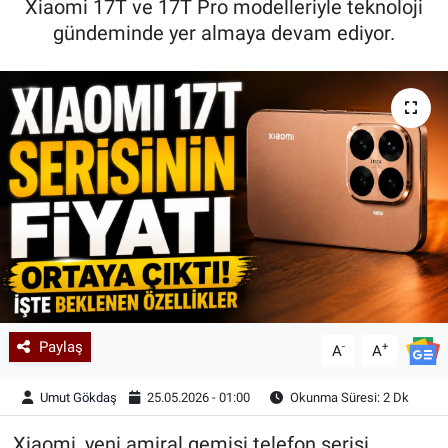
Xiaomi 17T ve 17T Pro modelleriyle teknoloji
gündeminde yer almaya devam ediyor.
Kadın & Aile
Kültür & Sanat
Sağlık
Siyaset
Teknoloji
Yazarlar
Astroloji-Rüya
Paylaş
-
+
A
A
Umut Gökdaş
25.05.2026 - 01:00
Okunma Süresi: 2 Dk
Xiaomi, yeni amiral gemisi telefon serisi