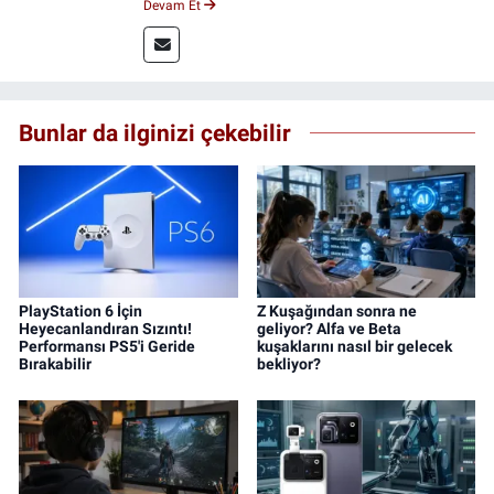
Devam Et
uygulamalı medya merkezinde görev alarak
saha deneyimi kazandım. 2023 yılından beri
Genç Gazete'de okurlarımıza haber
ulaştırıyorum.
Bunlar da ilginizi çekebilir
PlayStation 6 İçin
Z Kuşağından sonra ne
Heyecanlandıran Sızıntı!
geliyor? Alfa ve Beta
Performansı PS5'i Geride
kuşaklarını nasıl bir gelecek
Bırakabilir
bekliyor?