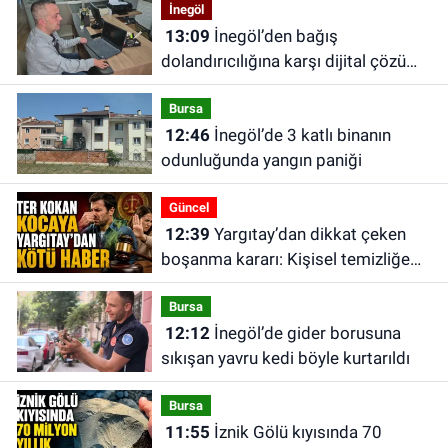
İnegöl
13:09
İnegöl’den bağış
dolandırıcılığına karşı dijital çözüm:
“Askıda” için yatırımcı arıyor
Bursa
12:46
İnegöl’de 3 katlı binanın
odunluğunda yangın paniği
Güncel
12:39
Yargıtay’dan dikkat çeken
boşanma kararı: Kişisel temizliğe
dikkat etmeyen eş tam kusurlu
Bursa
sayıldı
12:12
İnegöl’de gider borusuna
sıkışan yavru kedi böyle kurtarıldı
Bursa
11:55
İznik Gölü kıyısında 70