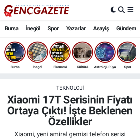
Bursa
Nöbetçi Eczaneler
Bursa
İnegöl
Spor
Yazarlar
Asayiş
Gündem
İnegöl
Hava Durumu
3.SAYFA
Trafik Durumu
Bursa
İnegöl
Ekonomi
Kültür&
Astroloji-Rüya
Spor
Spor
Süper Lig Puan Durumu ve Fikstür
Eğitim
Tüm Manşetler
TEKNOLOJI
Xiaomi 17T Serisinin Fiyatı
Ekonomi
Son Dakika Haberleri
Ortaya Çıktı! İşte Beklenen
Özellikler
Güncel
Haber Arşivi
Xiaomi, yeni amiral gemisi telefon serisi
İnanç