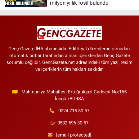
milyon yıllık fosil bulundu
Genç Gazete İHA abonesidir. Editöryal düzenleme olmadan,
otomatik botlar tarafından alınan içeriklerden Genç Gazete
sorumlu değildir. GencGazete.net adresindeki tüm yazı, resim
ve içeriklerin tüm hakları saklıdır.
Mahmudiye Mahallesi Ertuğrulgazi Caddesi No:165
İnegöl/BURSA
0224 715 30 57
0532 696 30 57
[email protected]