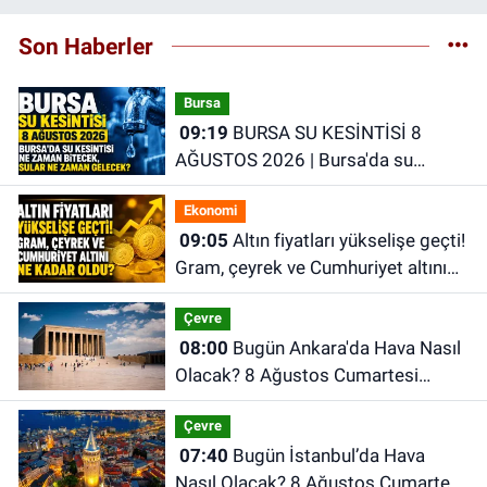
Son Haberler
Bursa
09:19
BURSA SU KESİNTİSİ 8
AĞUSTOS 2026 | Bursa'da su
kesintisi ne zaman bitecek, sular ne
Ekonomi
zaman gelecek?
09:05
Altın fiyatları yükselişe geçti!
Gram, çeyrek ve Cumhuriyet altını
ne kadar oldu?
Çevre
08:00
Bugün Ankara'da Hava Nasıl
Olacak? 8 Ağustos Cumartesi
Ankara Hava Durumu
Çevre
07:40
Bugün İstanbul’da Hava
Nasıl Olacak? 8 Ağustos Cumartesi