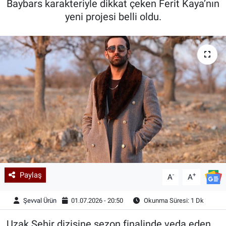
Baybars karakteriyle dikkat çeken Ferit Kaya’nın
yeni projesi belli oldu.
Kadın & Aile
Kültür & Sanat
Sağlık
Siyaset
Teknoloji
Yazarlar
Astroloji-Rüya
Paylaş
-
+
A
A
Şevval Ürün
01.07.2026 - 20:50
Okunma Süresi: 1 Dk
Uzak Şehir dizisine sezon finalinde veda eden