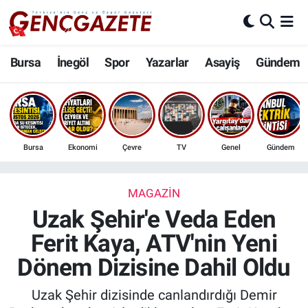
Bursa
Nöbetçi Eczaneler
Bursa
İnegöl
Spor
Yazarlar
Asayiş
Gündem
İnegöl
Hava Durumu
3.SAYFA
Trafik Durumu
Bursa
Ekonomi
Çevre
TV
Genel
Gündem
Spor
Süper Lig Puan Durumu ve Fikstür
Eğitim
Tüm Manşetler
MAGAZIN
Uzak Şehir'e Veda Eden
Ekonomi
Son Dakika Haberleri
Ferit Kaya, ATV'nin Yeni
Dönem Dizisine Dahil Oldu
Güncel
Haber Arşivi
Uzak Şehir dizisinde canlandırdığı Demir
İnanç