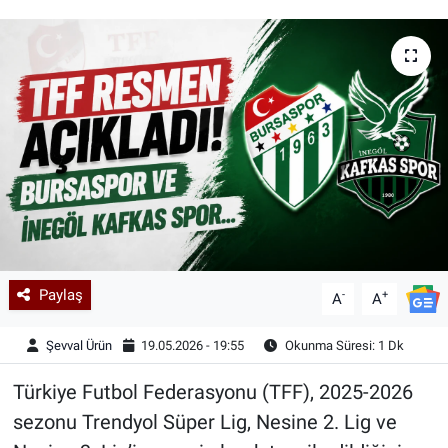
Kadın & Aile
Kültür & Sanat
Sağlık
Siyaset
Teknoloji
Yazarlar
Paylaş
-
+
A
A
Astroloji-Rüya
Şevval Ürün
19.05.2026 - 19:55
Okunma Süresi: 1 Dk
Türkiye Futbol Federasyonu (TFF), 2025-2026
sezonu Trendyol Süper Lig, Nesine 2. Lig ve