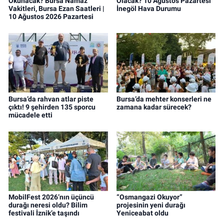
Okunacak? Bursa Namaz
Olacak? 10 Ağustos Pazartesi
Vakitleri, Bursa Ezan Saatleri |
İnegöl Hava Durumu
10 Ağustos 2026 Pazartesi
Bursa’da rahvan atlar piste
Bursa’da mehter konserleri ne
çıktı! 9 şehirden 135 sporcu
zamana kadar sürecek?
mücadele etti
MobilFest 2026’nın üçüncü
“Osmangazi Okuyor”
durağı neresi oldu? Bilim
projesinin yeni durağı
festivali İznik’e taşındı
Yeniceabat oldu