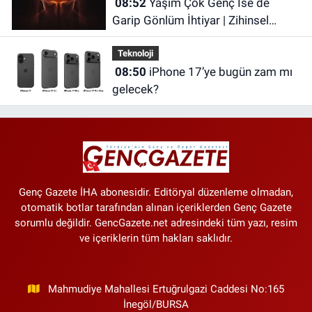
08:52
Yaşım Çok Genç İse de
Garip Gönlüm İhtiyar | Zihinsel
Olarak Yaşlanmış Olabilirsiniz
Teknoloji
08:50
iPhone 17’ye bugün zam mı
gelecek?
Genç Gazete İHA abonesidir. Editöryal düzenleme olmadan,
otomatik botlar tarafından alınan içeriklerden Genç Gazete
sorumlu değildir. GencGazete.net adresindeki tüm yazı, resim
ve içeriklerin tüm hakları saklıdır.
Mahmudiye Mahallesi Ertuğrulgazi Caddesi No:165
İnegöl/BURSA