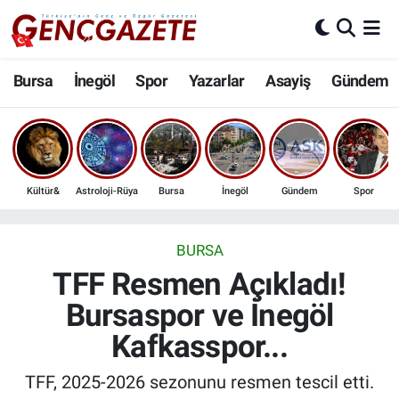
Bursa
Nöbetçi Eczaneler
Bursa
İnegöl
Spor
Yazarlar
Asayiş
Gündem
İnegöl
Hava Durumu
3.SAYFA
Trafik Durumu
Kültür&
Astroloji-Rüya
Bursa
İnegöl
Gündem
Spor
Spor
Süper Lig Puan Durumu ve Fikstür
Eğitim
Tüm Manşetler
BURSA
TFF Resmen Açıkladı!
Ekonomi
Son Dakika Haberleri
Bursaspor ve İnegöl
Kafkasspor...
Güncel
Haber Arşivi
TFF, 2025-2026 sezonunu resmen tescil etti.
İnanç