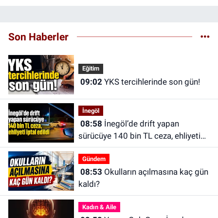
Son Haberler
Eğitim
09:02
YKS tercihlerinde son gün!
İnegöl
08:58
İnegöl’de drift yapan
sürücüye 140 bin TL ceza, ehliyeti
iptal edildi
Gündem
08:53
Okulların açılmasına kaç gün
kaldı?
Kadın & Aile