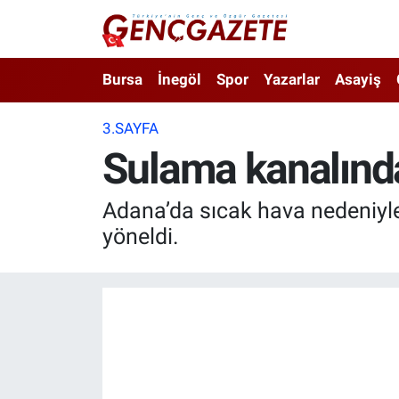
Bursa
Nöbetçi Eczaneler
Bursa
İnegöl
Spor
Yazarlar
Asayiş
İnegöl
Hava Durumu
3.SAYFA
Sulama kanalında
3.SAYFA
Trafik Durumu
Spor
Süper Lig Puan Durumu ve Fikstür
Adana’da sıcak hava nedeniyle
yöneldi.
Eğitim
Tüm Manşetler
Ekonomi
Son Dakika Haberleri
Güncel
Haber Arşivi
İnanç