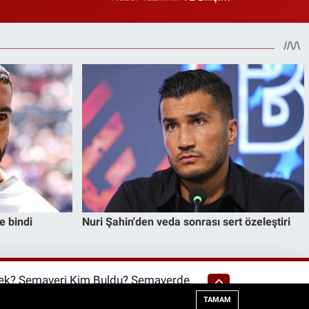
k? Semaveri Kim Buldu? Semaverde
ir?
TAMAM