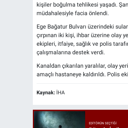
kişiler boğulma tehlikesi yaşadı. Şan
müdahalesiyle facia önlendi.
Ege Bağatur Bulvarı üzerindeki sula
çırpınan iki kişi, ihbar üzerine olay 
ekipleri, itfaiye, sağlık ve polis tar
çalışmalarına destek verdi.
Kanaldan çıkarılan yaralılar, olay ye
amaçlı hastaneye kaldırıldı. Polis ekip
Kaynak:
İHA
EDITÖRÜN SEÇTIĞI