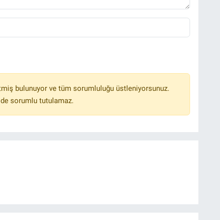
tmiş bulunuyor ve tüm sorumluluğu üstleniyorsunuz.
lde sorumlu tutulamaz.