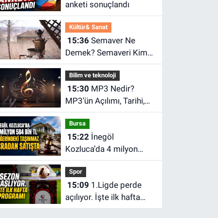
anketi sonuçlandı
Kültür& Sanat
15:36
Semaver Ne
Demek? Semaveri Kim
Buldu? Semaverde Çay
Bilim ve teknoloji
Nasıl Demlenir?
15:30
MP3 Nedir?
MP3’ün Açılımı, Tarihi,
Özellikleri ve Diğer Ses
Bursa
Dosyalarından Farkları
15:22
İnegöl
Kozluca’da 4 milyon
584 bin TL değerindeki
Spor
taşınmaz icradan
15:09
1.Ligde perde
satışta
açılıyor. İşte ilk hafta
programı