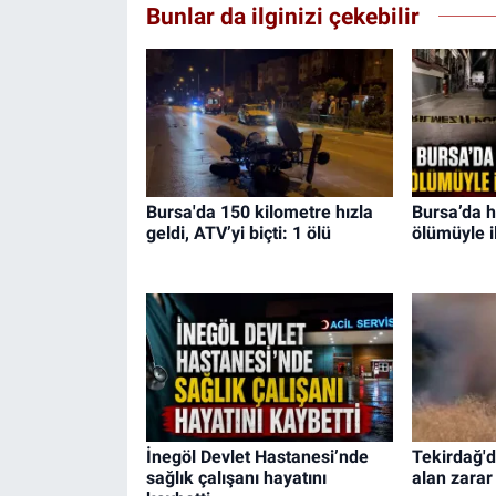
Bunlar da ilginizi çekebilir
Bursa'da 150 kilometre hızla
Bursa’da h
geldi, ATV’yi biçti: 1 ölü
ölümüyle il
İnegöl Devlet Hastanesi’nde
Tekirdağ'
sağlık çalışanı hayatını
alan zarar