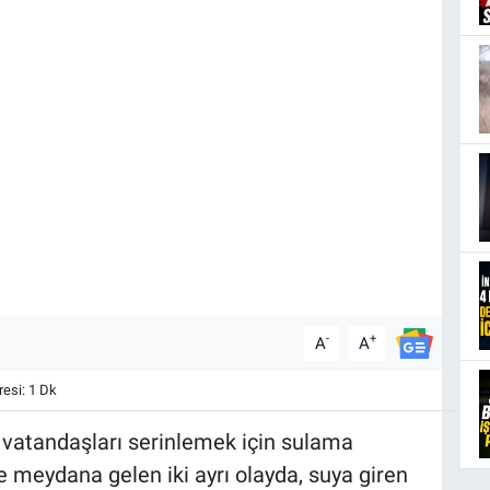
-
+
A
A
esi: 1 Dk
, vatandaşları serinlemek için sulama
de meydana gelen iki ayrı olayda, suya giren