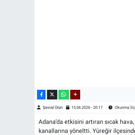
Kadın & Aile
Kültür & Sanat
Sağlık
Siyaset
Teknoloji
Yazarlar
Astroloji-Rüya
Şevval Ürün
15.06.2026 - 20:17
Okunma Sür
Adana’da etkisini artıran sıcak hava
kanallarına yöneltti. Yüreğir ilçesin