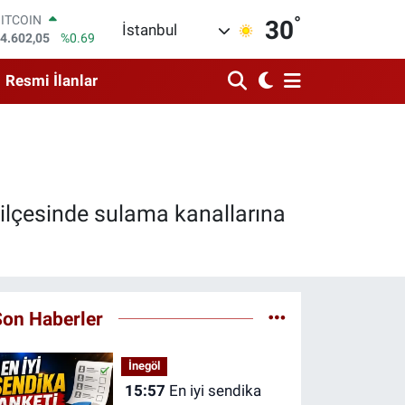
BITCOIN
°
4.602,05
%0.69
30
İstanbul
DOLAR
7,5986
%0.06
EURO
Resmi İlanlar
5,0700
%0.1
STERLİN
4,2438
%0.21
GRAM ALTIN
513.94
%0.32
BİST100
3.768
%48
 ilçesinde sulama kanallarına
Son Haberler
İnegöl
15:57
En iyi sendika