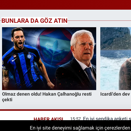
En iyi sendika anketi 
HABER AKIŞI
15:57
En iyi site deneyimi sağlamak için çerezlerden f