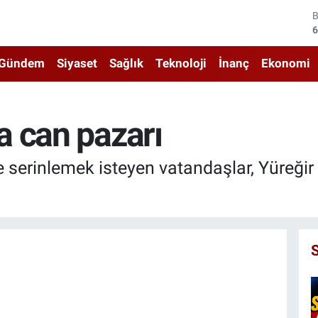
6
4
Gündem
Siyaset
Sağlık
Teknoloji
İnanç
Ekonomi
5
6
 can pazarı
6
1
 serinlemek isteyen vatandaşlar, Yüreğir