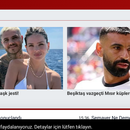
sonuçlandı
Semaver Ne Deme
15:36
Çay Nasıl Demlen
aydalanıyoruz. Detaylar için lütfen tıklayın.