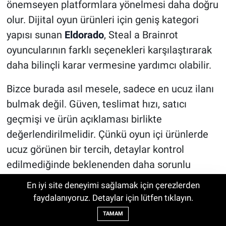
önemseyen platformlara yönelmesi daha doğru
olur. Dijital oyun ürünleri için geniş kategori
yapısı sunan
Eldorado
, Steal a Brainrot
oyuncularının farklı seçenekleri karşılaştırarak
daha bilinçli karar vermesine yardımcı olabilir.
Bizce burada asıl mesele, sadece en ucuz ilanı
bulmak değil. Güven, teslimat hızı, satıcı
geçmişi ve ürün açıklaması birlikte
değerlendirilmelidir. Çünkü oyun içi ürünlerde
ucuz görünen bir tercih, detaylar kontrol
edilmediğinde beklenenden daha sorunlu
olabilir.
En iyi site deneyimi sağlamak için çerezlerden
Galatasaray - Villarreal maç özeti |
faydalanıyoruz. Detaylar için lütfen tıklayın.
22:48
Admin Abuse Etkinliğinde Başarı
Galatasaray - Villarreal maçı önemli
TAMAM
İçin Kısa Özet
dakikalar