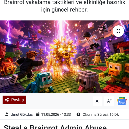
Brainrot yakalama taktikleri ve etkinliğe hazırlık
için güncel rehber.
Kadın & Aile
Kültür & Sanat
Sağlık
Siyaset
Teknoloji
Yazarlar
Astroloji-Rüya
Paylaş
-
+
A
A
Umut Gökdaş
11.05.2026 - 13:33
Okunma Süresi: 16 Dk
Steal a Brainrot Admin Abuse