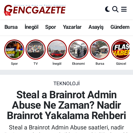
Bursa
Nöbetçi Eczaneler
Bursa
İnegöl
Spor
Yazarlar
Asayiş
Gündem
İnegöl
Hava Durumu
3.SAYFA
Trafik Durumu
Spor
TV
İnegöl
Ekonomi
Bursa
Güncel
Spor
Süper Lig Puan Durumu ve Fikstür
Eğitim
Tüm Manşetler
TEKNOLOJI
Steal a Brainrot Admin
Ekonomi
Son Dakika Haberleri
Abuse Ne Zaman? Nadir
Brainrot Yakalama Rehberi
Güncel
Haber Arşivi
Steal a Brainrot Admin Abuse saatleri, nadir
İnanç