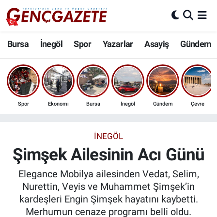
Bursa
Nöbetçi Eczaneler
Bursa
İnegöl
Spor
Yazarlar
Asayiş
Gündem
İnegöl
Hava Durumu
3.SAYFA
Trafik Durumu
Spor
Ekonomi
Bursa
İnegöl
Gündem
Çevre
Spor
Süper Lig Puan Durumu ve Fikstür
Eğitim
Tüm Manşetler
İNEGÖL
Şimşek Ailesinin Acı Günü
Ekonomi
Son Dakika Haberleri
Elegance Mobilya ailesinden Vedat, Selim,
Güncel
Haber Arşivi
Nurettin, Veyis ve Muhammet Şimşek’in
kardeşleri Engin Şimşek hayatını kaybetti.
İnanç
Merhumun cenaze programı belli oldu.