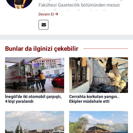
Fakültesi Gazetecilik bölümünden mezun
oldum. Üniversite yıllarımda 4 yıl boyunca
Devam Et
uygulamalı medya merkezinde görev alarak
saha deneyimi kazandım. 2023 yılından beri
Genç Gazete'de okurlarımıza haber
ulaştırıyorum.
Bunlar da ilginizi çekebilir
İnegöl'de iki otomobil çarpıştı,
Cerrahta korkutan yangın..
4 kişi yaralandı
Ekipler müdahale etti