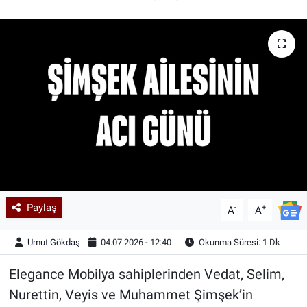
Kadın & Aile
Kültür & Sanat
Sağlık
Siyaset
Teknoloji
Yazarlar
Paylaş
-
+
A
A
Astroloji-Rüya
Umut Gökdaş
04.07.2026 - 12:40
Okunma Süresi: 1 Dk
Elegance Mobilya sahiplerinden Vedat, Selim,
Nurettin, Veyis ve Muhammet Şimşek’in